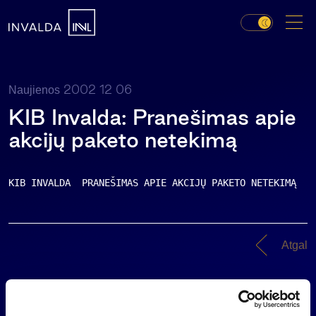
2002 12 06
Naujienos
KIB Invalda: Pranešimas apie
akcijų paketo netekimą
KIB INVALDA  PRANEŠIMAS APIE AKCIJŲ PAKETO NETEKIMĄ   
Atgal
Naujienos