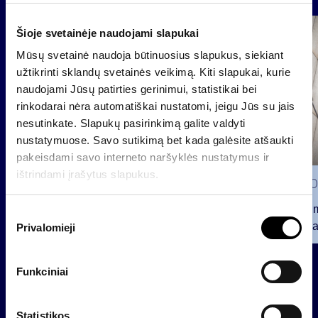
Šioje svetainėje naudojami slapukai
Grupė
Reglamentuojama informacija
Mūsų svetainė naudoja būtinuosius slapukus, siekiant
užtikrinti sklandų svetainės veikimą. Kiti slapukai, kurie
naudojami Jūsų patirties gerinimui, statistikai bei
rinkodarai nėra automatiškai nustatomi, jeigu Jūs su jais
nesutinkate. Slapukų pasirinkimą galite valdyti
nustatymuose. Savo sutikimą bet kada galėsite atšaukti
pakeisdami savo interneto naršyklės nustatymus ir
ištrindami įrašytus slapukus.
2026 0
Pranešim
S
INVL“ ba
Privalomieji
u
t
2026 07 28
i
Funkciniai
INVL Šeimos biuras į antrinę
k
privataus kapitalo rinką
i
investuojantį fondą pritraukė 17,4
m
Statistikos