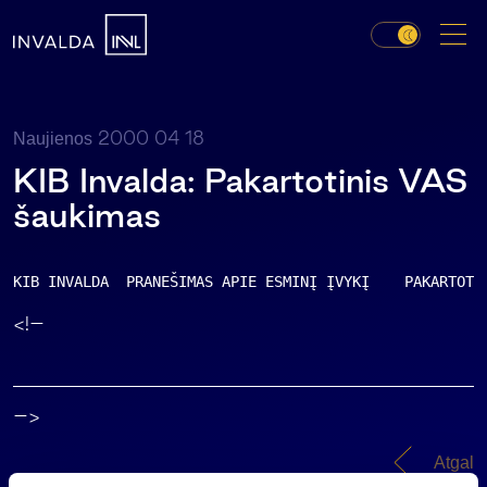
2000 04 18
Naujienos
KIB Invalda: Pakartotinis VAS
šaukimas
KIB INVALDA  PRANEŠIMAS APIE ESMINĮ ĮVYKĮ    PAKARTOTI
<!–
–>
Atgal