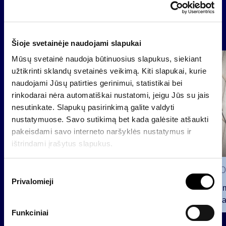
Naujienos
Šioje svetainėje naudojami slapukai
Mūsų svetainė naudoja būtinuosius slapukus, siekiant
Grupė
užtikrinti sklandų svetainės veikimą. Kiti slapukai, kurie
Reglamentuojama informacija
naudojami Jūsų patirties gerinimui, statistikai bei
rinkodarai nėra automatiškai nustatomi, jeigu Jūs su jais
nesutinkate. Slapukų pasirinkimą galite valdyti
nustatymuose. Savo sutikimą bet kada galėsite atšaukti
pakeisdami savo interneto naršyklės nustatymus ir
ištrindami įrašytus slapukus.
2026 0
S
Privalomieji
u
Pranešim
t
INVL“ ba
i
Funkciniai
2026 07 28
k