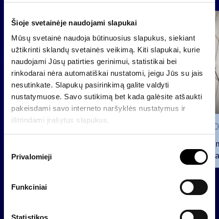
Šioje svetainėje naudojami slapukai
Grupė
Reglamentuojama informacija
Mūsų svetainė naudoja būtinuosius slapukus, siekiant
užtikrinti sklandų svetainės veikimą. Kiti slapukai, kurie
naudojami Jūsų patirties gerinimui, statistikai bei
rinkodarai nėra automatiškai nustatomi, jeigu Jūs su jais
nesutinkate. Slapukų pasirinkimą galite valdyti
nustatymuose. Savo sutikimą bet kada galėsite atšaukti
pakeisdami savo interneto naršyklės nustatymus ir
ištrindami įrašytus slapukus.
2026 0
Pranešim
S
INVL“ ba
Privalomieji
u
t
2026 07 28
i
Funkciniai
INVL Šeimos biuras į antrinę
k
privataus kapitalo rinką
i
investuojantį fondą pritraukė 17,4
m
Statistikos