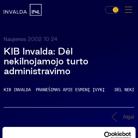
2002 10 24
Naujienos
KIB Invalda: Dėl
nekilnojamojo turto
administravimo
KIB INVALDA  PRANEŠIMAS APIE ESMINĮ ĮVYKĮ    DĖL NEKIL
Atgal