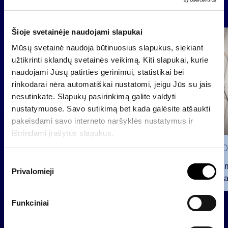
Naujienos
Šioje svetainėje naudojami slapukai
Grupė
Mūsų svetainė naudoja būtinuosius slapukus, siekiant
Reglamentuojama informacija
užtikrinti sklandų svetainės veikimą. Kiti slapukai, kurie
naudojami Jūsų patirties gerinimui, statistikai bei
rinkodarai nėra automatiškai nustatomi, jeigu Jūs su jais
nesutinkate. Slapukų pasirinkimą galite valdyti
nustatymuose. Savo sutikimą bet kada galėsite atšaukti
pakeisdami savo interneto naršyklės nustatymus ir
ištrindami įrašytus slapukus.
2026 0
S
Pranešim
Privalomieji
u
INVL“ ba
t
2026 07 28
i
Funkciniai
k
INVL Šeimos biuras į antrinę
i
privataus kapitalo rinką