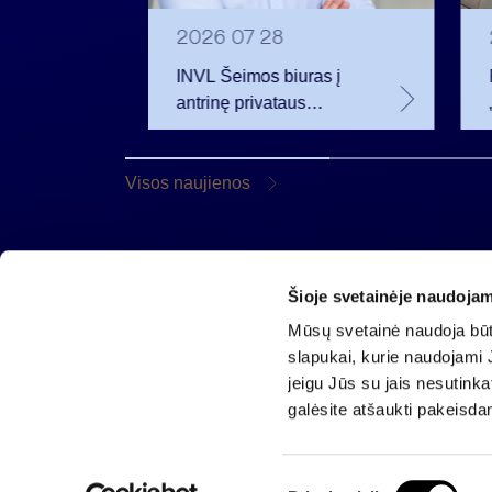
2026 07 28
INVL Šeimos biuras į
eistas
antrinę privataus
iamus
kapitalo rinką
 m.
investuojantį fondą
pritraukė 17,4 mln. JAV
Visos naujienos
dolerių
Šioje svetainėje naudojam
AB „Invalda INVL“
Mūsų svetainė naudoja būti
Gynėjų g. 14, 01110 Vilnius
slapukai, kurie naudojami J
El. paštas
info@invaldainvl.com
jeigu Jūs su jais nesutink
Tel.
+370 527 90601
galėsite atšaukti pakeisda
S