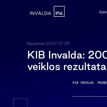
Apie
2003 07 28
Naujienos
KIB Invalda: 20
veiklos rezultat
KIB INVALDA  PRANE