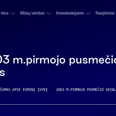
 mus
Mūsų verslas
Investuotojams
Naujienos
03 m.pirmojo pusmeči
as
ŠIMAS APIE ESMINĮ ĮVYKĮ    2003 M.PIRMOJO PUSMEČIO VEIKL