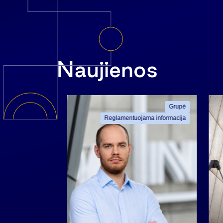
Naujienos
ama informacija
Grupė
Reglamentuojama informacija