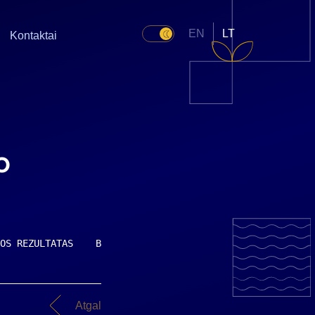
EN
LT
Kontaktai
o
OS REZULTATAS    Bendrovės 2003m.I pusm.preliminarus rez
Atgal