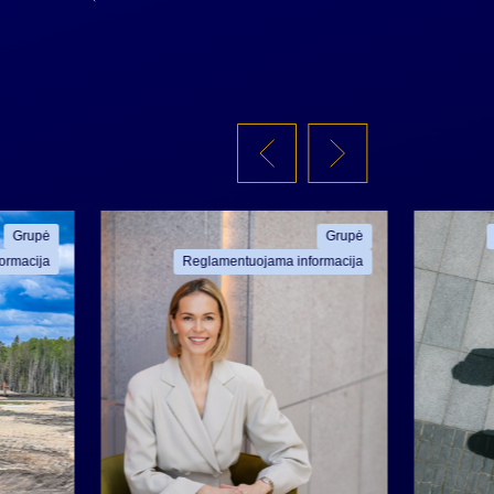
Grupė
Grupė
ormacija
Reglamentuojama informacija