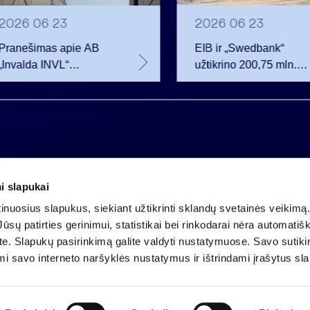
2026 06 23
2026 06 23
Pranešimas apie AB
EIB ir „Swedbank“
„Invalda INVL“
užtikrino 200,75 mln.
balsavimo teisių
eurų finansavimą
netekimą
Rūdninkų karinio
miestelio vystytojai
i slapukai
Įmonės kodas 121304349
nuosius slapukus, siekiant užtikrinti sklandų svetainės veikimą. 
PVM mokėtojo kodas LT213043414
ūsų patirties gerinimui, statistikai bei rinkodarai nėra automatiš
Įregistruota VĮ Registrų centras
ate. Slapukų pasirinkimą galite valdyti nustatymuose. Savo sutik
A.s. LT25 4010 0424 0124 2013
mi savo interneto naršyklės nustatymus ir ištrindami įrašytus sl
Luminor Bank AB