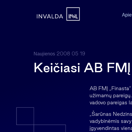
Apie
2008 05 19
Naujienos
Keičiasi AB FMĮ
AB FMĮ „Finasta“ 
užimamų pareigų. 
vadovo pareigas l
„Šarūnas Nedzinsk
vadybinėmis savybė
įgyvendintas vien