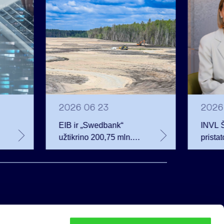
2026 06 23
2026
EIB ir „Swedbank“
INVL 
užtikrino 200,75 mln.
prista
eurų finansavimą
investu
Rūdninkų karinio
auganč
miestelio vystytojai
privat