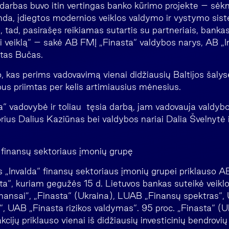
s darbas buvo itin vertingas banko kūrimo projekte – sė
nda, įdiegtos modernios veiklos valdymo ir vystymo sist
ai, tad, pasirašęs reikiamas sutartis su partneriais, bankas
i veiklą“ – sakė AB FMĮ „Finasta“ valdybos narys, AB „I
tas Bučas.
, kas perims vadovavimą vienai didžiausių Baltijos šalys
bus priimtas per kelis artimiausius mėnesius.
“ vadovybė ir toliau tęsia darbą, jam vadovauja valdybo
orius Dalius Kaziūnas bei valdybos nariai Dalia Švelnytė 
 finansų sektoriaus įmonių grupę
 „Invalda“ finansų sektoriaus įmonių grupei priklauso A
a“, kuriam gegužės 15 d. Lietuvos bankas suteikė veiklos
inansai”, „Finasta“ (Ukraina), LUAB „Finansų spektras“
a“, UAB „Finasta rizikos valdymas“. 95 proc. „Finasta“ (U
akcijų priklauso vienai iš didžiausių investicinių bendrovi