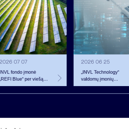
2026 07 07
2026 06 25
INVL fondo įmonė
„INVL Technology“
„REFI Blue“ per viešą
valdomų įmonių
obligacijų emisiją
darbuotojai realizavo
pritraukė 12 mln. eurų –
opcionus ir tapo
2 mln. daugiau nei
akcininkais
planavo