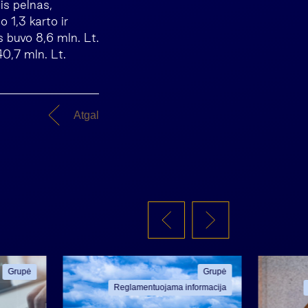
is pelnas,
 1,3 karto ir
s buvo 8,6 mln. Lt.
40,7 mln. Lt.
Atgal
Grupė
Grupė
Reglamentuojama informacija