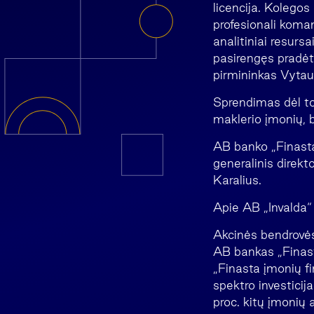
licencija. Kolego
profesionali koma
analitiniai resurs
pasirengęs pradėt
pirmininkas Vytau
Sprendimas dėl to
maklerio įmonių, 
AB banko „Finasta
generalinis direkt
Karalius.
Apie AB „Invalda“
Akcinės bendrovės
AB bankas „Finast
„Finasta įmonių f
spektro investicij
proc. kitų įmonių 