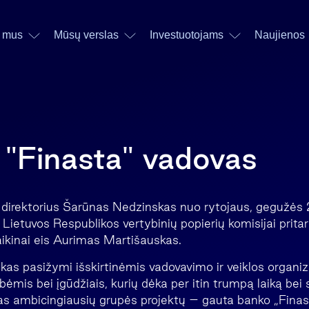
 mus
Mūsų verslas
Investuotojams
Naujienos
 "Finasta" vadovas
direktorius Šarūnas Nedzinskas nuo rytojaus, gegužės 20
Lietuvos Respublikos vertybinių popierių komisijai prita
aikinai eis Aurimas Martišauskas.
as pasižymi išskirtinėmis vadovavimo ir veiklos organi
mis bei įgūdžiais, kurių dėka per itin trumpą laiką bei 
as ambicingiausių grupės projektų – gauta banko „Finast