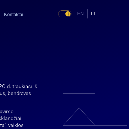
EN
LT
Kontaktai
 d. traukiasi iš
rus, bendrovės
zavimo
sklandžiai
a“ veiklos