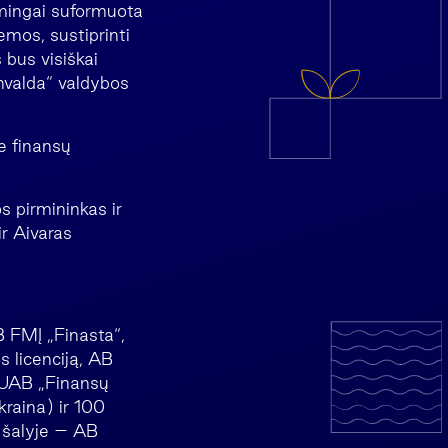
kmingai suformuota
emos, sustiprinti
 bus visiškai
nvalda“ valdybos
e finansų
s pirmininkas ir
ir Aivaras
B FMĮ „Finasta“,
 licenciją, AB
, UAB „Finansų
kraina) ir 100
ų šalyje – AB