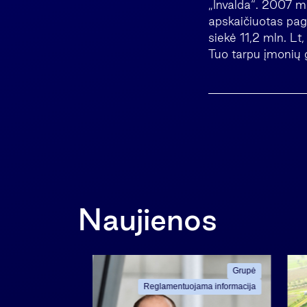
„Invalda“. 2007 m
apskaičiuotas pag
siekė 11,2 mln. Lt
Tuo tarpu įmonių 
Naujienos
Grupė
Grupė
ama informacija
Reglamentuojama informacija