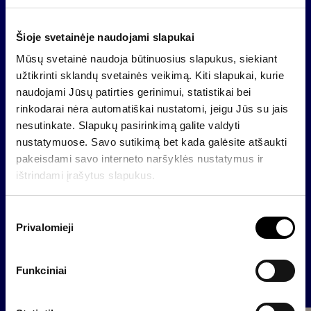
Pasak „Invaldos” valdybos pirmininko Alvydo Banio,
tiek sustiprinta „Invaldos” valdyba, tiek naujai
formuojama patarėjų komanda koncentruosis į
Šioje svetainėje naudojami slapukai
strateginių bendrovės klausimų sprendimą, naujų
Mūsų svetainė naudoja būtinuosius slapukus, siekiant
perspektyvų verslo plėtrai paiešką.
užtikrinti sklandų svetainės veikimą. Kiti slapukai, kurie
naudojami Jūsų patirties gerinimui, statistikai bei
„Invalda”, preliminariais neaudituotais duomenimis,
rinkodarai nėra automatiškai nustatomi, jeigu Jūs su jais
per tris šių metų ketvirčius uždirbo 13,912 mln. litų
nesutinkate. Slapukų pasirinkimą galite valdyti
grynojo pelno. „Invaldos” grupė per visus 2004
nustatymuose. Savo sutikimą bet kada galėsite atšaukti
metus uždirbo 19,6 mln. litų grynojo pelno. Grupės
pakeisdami savo interneto naršyklės nustatymus ir
pajamos pernai siekė 205,129 mln. litų.
ištrindami įrašytus slapukus.
S
Atgal
Privalomieji
u
t
i
Funkciniai
Naujienos
k
i