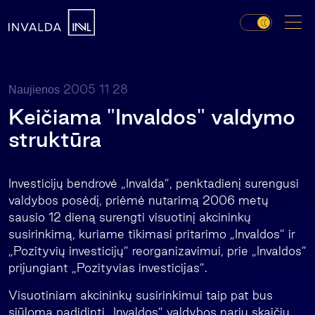
2005 11 28
Naujienos
Keičiama "Invaldos" valdymo
struktūra
Investicijų bendrovė „Invalda”, penktadienį surengusi
valdybos posėdį, priėmė nutarimą 2006 metų
sausio 12 dieną surengti visuotinį akcininkų
susirinkimą, kuriame tikimasi pritarimo „Invaldos” ir
„Pozityvių investicijų” reorganizavimui, prie „Invaldos”
prijungiant „Pozityvias investicijas”.
Visuotiniam akcininkų susirinkimui taip pat bus
siūloma padidinti „Invaldos” valdybos narių skaičių