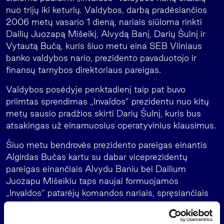
nuo trijų iki keturių. Valdybos, darbą pradėsiančios
2006 metų vasario 1 dieną, nariais siūloma rinkti
Dailių Juozapą Mišeikį, Alvydą Banį, Darių Šulnį ir
Vytautą Bučą, kuris šiuo metu eina SEB Vilniaus
banko valdybos nario, prezidento pavaduotojo ir
finansų tarnybos direktoriaus pareigas.
Valdybos posėdyje penktadienį taip pat buvo
priimtas sprendimas „Invaldos” prezidentu nuo kitų
metų sausio pradžios skirti Darių Šulnį, kuris bus
atsakingas už einamuosius operatyvinius klausimus.
Šiuo metu bendrovės prezidento pareigas einantis
Algirdas Bučas kartu su dabar viceprezidentų
pareigas einančiais Alvydu Baniu bei Dailium
Juozapu Mišeikiu taps naujai formuojamos
„Invaldos” patarėjų komandos nariais, spręsiančiais
strateginius bendrovės klausimus.