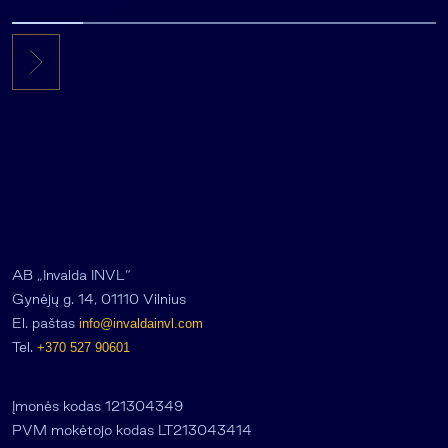
AB „Invalda INVL“
Gynėjų g. 14, 01110 Vilnius
El. paštas
info@invaldainvl.com
Tel.
+370 527 90601
Įmonės kodas 121304349
PVM mokėtojo kodas LT213043414