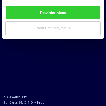
i
n
Patvirtinti visus
k
i
m
Patvirtinti pažymėtus
a
s
AB „Invalda INVL“
Gynėjų g. 14, 01110 Vilnius