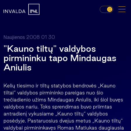
2008 01 30
Naujienos
"Kauno tiltų" valdybos
pirmininku tapo Mindaugas
Aniulis
Kelių tiesimo ir tiltų statybos bendrovės „Kauno
tiltai“ valdybos pirmininko pareigas nuo šio
trečiadienio užims Mindaugas Aniulis, iki šiol buvęs
valdybos nariu. Toks sprendimas buvo priimtas
antradienį vykusiame „Kauno tiltų“ valdybos
posėdyje. Pastaruosius dvejus metus „Kauno tiltų“
valdybai pirmininkavęs Romas Matiukas daugiausia