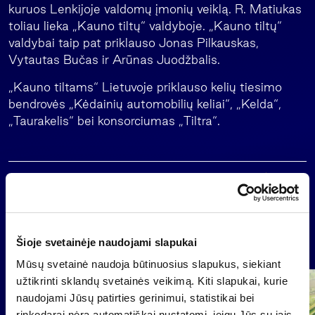
kuruos Lenkijoje valdomų įmonių veiklą. R. Matiukas
toliau lieka „Kauno tiltų“ valdyboje. „Kauno tiltų“
valdybai taip pat priklauso Jonas Pilkauskas,
Vytautas Bučas ir Arūnas Juodžbalis.
„Kauno tiltams“ Lietuvoje priklauso kelių tiesimo
bendrovės „Kėdainių automobilių keliai“, „Kelda“,
„Taurakelis“ bei konsorciumas „Tiltra“.
Atgal
Naujienos
Šioje svetainėje naudojami slapukai
Mūsų svetainė naudoja būtinuosius slapukus, siekiant
užtikrinti sklandų svetainės veikimą. Kiti slapukai, kurie
Grupė
naudojami Jūsų patirties gerinimui, statistikai bei
Reglamentuojama informacija
rinkodarai nėra automatiškai nustatomi, jeigu Jūs su jais