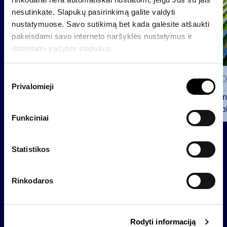
nesutinkate. Slapukų pasirinkimą galite valdyti
nustatymuose. Savo sutikimą bet kada galėsite atšaukti
pakeisdami savo interneto naršyklės nustatymus ir
ištrindami įrašytus slapukus.
S
2026 0
Privalomieji
u
INVL fon
t
viešą obl
i
Funkciniai
12 mln. 
k
planavo
2026 07 28
i
m
Statistikos
INVL Šeimos biuras į antrinę
o
privataus kapitalo rinką
p
investuojantį fondą pritraukė 17,4
Rinkodaros
a
mln. JAV dolerių
s
i
Rodyti informaciją
r