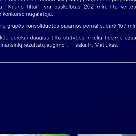
 “Kauno tiltai”, yra paskelbtas 262 mln. litų vertės
o konkurso nugalėtoju.
nių grupės konsoliduotos pajamos pernai sudarė 157 mln.
do gerokai daugiau tiltų statybos ir kelių tiesimo už
finansinių rezultatų augimo”, – sakė R. Matiukas.