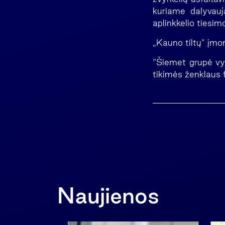
kuriame dalyvauja
aplinkkelio tiesim
„Kauno tiltų” įmo
“Šiemet grupė vyk
tikimės ženklaus 
Naujienos