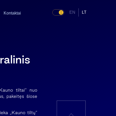
EN
LT
Kontaktai
alinis
„Kauno tiltai“ nuo
us, pakeitęs šiose
lieka „Kauno tiltų“