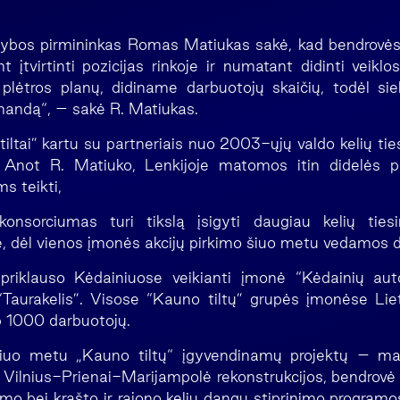
ldybos pirmininkas Romas Matiukas sakė, kad bendrov
nt įtvirtinti pozicijas rinkoje ir numatant didinti veikl
lėtros planų, didiname darbuotojų skaičių, todėl si
mandą“, – sakė R. Matiukas.
iltai” kartu su partneriais nuo 2003-ųjų valdo kelių tie
Anot R. Matiuko, Lenkijoje matomos itin didelės p
s teikti,
konsorciumas turi tikslą įsigyti daugiau kelių tie
e, dėl vienos įmonės akcijų pirkimo šiuo metu vedamos 
priklauso Kėdainiuose veikianti įmonė “Kėdainių autom
aurakelis”. Visose “Kauno tiltų” grupės įmonėse Liet
p 1000 darbuotojų.
šiuo metu „Kauno tiltų“ įgyvendinamų projektų – mag
o Vilnius-Prienai-Marijampolė rekonstrukcijos, bendrovė 
vimo bei krašto ir rajono kelių dangų stiprinimo program