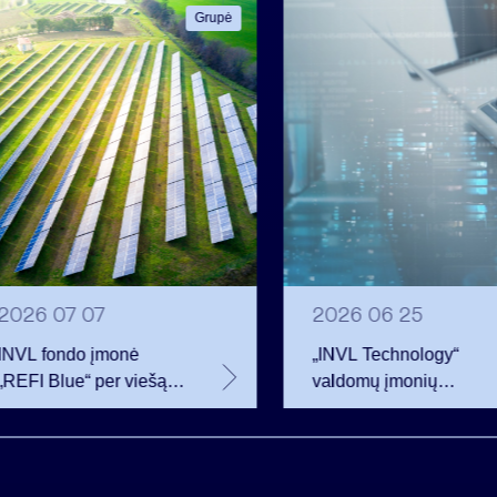
Grupė
2026 07 07
2026 06 25
INVL fondo įmonė
„INVL Technology“
„REFI Blue“ per viešą
valdomų įmonių
obligacijų emisiją
darbuotojai realizavo
pritraukė 12 mln. eurų –
opcionus ir tapo
2 mln. daugiau nei
akcininkais
planavo