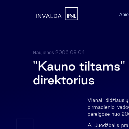
Apie
2006 09 04
Naujienos
"Kauno tiltams"
direktorius
Vienai didžiausių
pirmadienio vadov
pareigose nuo 200
A. Juodžbalis prad