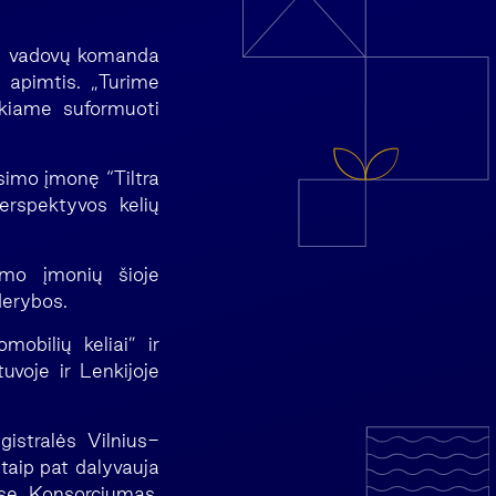
ės vadovų komanda
os apimtis. „Turime
ekiame suformuoti
simo įmonę “Tiltra
erspektyvos kelių
simo įmonių šioje
derybos.
obilių keliai” ir
uvoje ir Lenkijoje
istralės Vilnius-
taip pat dalyvauja
ose. Konsorciumas,