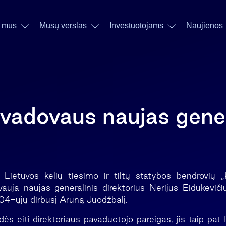
 mus
Mūsų verslas
Investuotojams
Naujienos
 vadovaus naujas gener
 Lietuvos kelių tiesimo ir tiltų statybos bendrovių 
auja naujas generalinis direktorius Nerijus Eidukeviči
4-ųjų dirbusį Arūną Juodžbalį.
ės eiti direktoriaus pavaduotojo pareigas, jis taip pat 