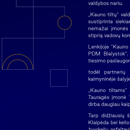
valdybos nariu.
„Kauno tiltų“ va
sustiprinta siekia
nemažai įmonės p
stiprią vadovų ko
Lenkijoje “Kauno t
PDM Bialystok”. 
tiesimo paslaugom
todėl partnerių 
kaimyninėje šalyj
„Kauno tiltams“ 
Tauragės įmonė “T
dirba daugiau kai
Tarp didžiausių 
Klaipėda bei keli
žvyrkelių asfalta