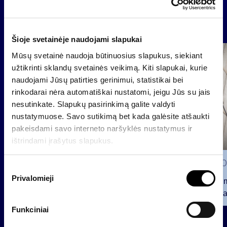
Naujienos
Šioje svetainėje naudojami slapukai
Mūsų svetainė naudoja būtinuosius slapukus, siekiant
Grupė
Reglamentuojama informacija
užtikrinti sklandų svetainės veikimą. Kiti slapukai, kurie
naudojami Jūsų patirties gerinimui, statistikai bei
rinkodarai nėra automatiškai nustatomi, jeigu Jūs su jais
nesutinkate. Slapukų pasirinkimą galite valdyti
nustatymuose. Savo sutikimą bet kada galėsite atšaukti
pakeisdami savo interneto naršyklės nustatymus ir
ištrindami įrašytus slapukus.
2026 0
S
Privalomieji
u
Pranešim
t
INVL“ ba
i
Funkciniai
2026 07 28
k