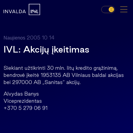
2005 10 14
Naujienos
IVL: Akcijų įkeitimas
Siekiant užtikrinti 30 mln. litų kredito grąžinimą,
bendrovė įkeitė 1953135 AB Vilniaus baldai akcijas
bei 297000 AB „Sanitas“ akcijų.
Alvydas Banys
Viceprezidentas
+370 5 279 06 91