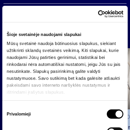
Atgal
Šioje svetainėje naudojami slapukai
Naujienos
Mūsų svetainė naudoja būtinuosius slapukus, siekiant
užtikrinti sklandų svetainės veikimą. Kiti slapukai, kurie
Grupė
naudojami Jūsų patirties gerinimui, statistikai bei
Reglamentuojama informacija
rinkodarai nėra automatiškai nustatomi, jeigu Jūs su jais
nesutinkate. Slapukų pasirinkimą galite valdyti
nustatymuose. Savo sutikimą bet kada galėsite atšaukti
pakeisdami savo interneto naršyklės nustatymus ir
ištrindami įrašytus slapukus.
S
Privalomieji
u
2026 0
t
Pranešim
i