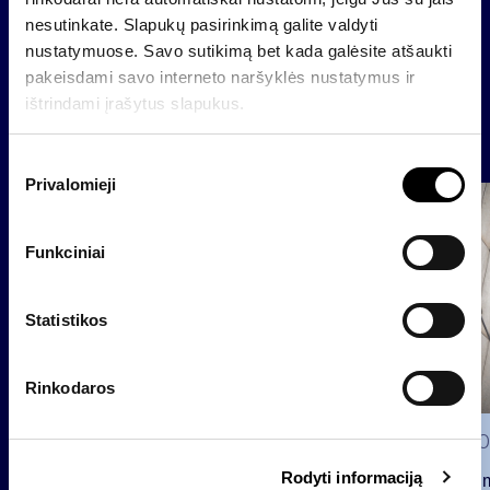
nesutinkate. Slapukų pasirinkimą galite valdyti
Atgal
nustatymuose. Savo sutikimą bet kada galėsite atšaukti
pakeisdami savo interneto naršyklės nustatymus ir
ištrindami įrašytus slapukus.
Naujienos
S
Privalomieji
u
Grupė
t
Reglamentuojama informacija
i
Funkciniai
k
i
m
Statistikos
o
p
Rinkodaros
a
s
2026 0
i
Rodyti informaciją
r
Pranešim