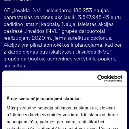
AB „Invalda INVL“ išleisdama 186.253 naujas
paprastąsias vardines akcijas iki 3.547.948,45 eurų
padidino įstatinį kapitalą. Naujai išleistas akcijas
pasirašė „Invaldos INVL“ grupės darbuotojai
realizuojant 2020 m. jiems suteiktus opcionus.
Akcijos yra pilnai apmokėtos ir planuojama, kad per
2 darbo dienas bus įskaitytos į „Invaldos INVL“
grupės darbuotojų asmenines vertybinių popierių
sąskaitas.
Priedai:
Invalda INVL Įstatai 2023-07-21
Asmuo, įgaliotas suteikti papildomą informaciją:
Šioje svetainėje naudojami slapukai
AB „Invalda INVL“ vadovas
Mūsų svetainė naudoja būtinuosius slapukus, siekiant
Darius Šulnis
užtikrinti sklandų svetainės veikimą. Kiti slapukai, kurie
El. paštas
darius.sulnis@invl.com
naudojami Jūsų patirties gerinimui, statistikai bei
rinkodarai nėra automatiškai nustatomi, jeigu Jūs su jais