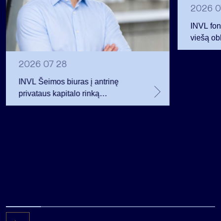
2026 0
INVL fon
viešą obl
12 mln. 
planavo
2026 07 28
INVL Šeimos biuras į antrinę
privataus kapitalo rinką
investuojantį fondą pritraukė 17,4
mln. JAV dolerių