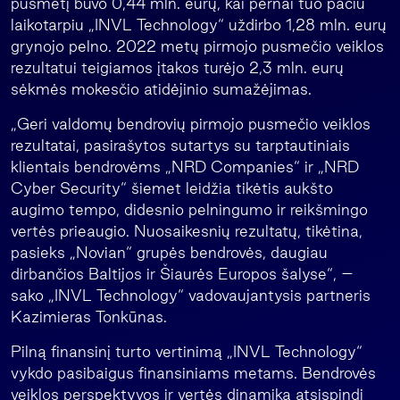
pusmetį buvo 0,44 mln. eurų, kai pernai tuo pačiu
laikotarpiu „INVL Technology“ uždirbo 1,28 mln. eurų
grynojo pelno. 2022 metų pirmojo pusmečio veiklos
rezultatui teigiamos įtakos turėjo 2,3 mln. eurų
sėkmės mokesčio atidėjinio sumažėjimas.
„Geri valdomų bendrovių pirmojo pusmečio veiklos
rezultatai, pasirašytos sutartys su tarptautiniais
klientais bendrovėms „NRD Companies“ ir „NRD
Cyber Security“ šiemet leidžia tikėtis aukšto
augimo tempo, didesnio pelningumo ir reikšmingo
vertės prieaugio. Nuosaikesnių rezultatų, tikėtina,
pasieks „Novian“ grupės bendrovės, daugiau
dirbančios Baltijos ir Šiaurės Europos šalyse“, –
sako „INVL Technology“ vadovaujantysis partneris
Kazimieras Tonkūnas.
Pilną finansinį turto vertinimą „INVL Technology“
vykdo pasibaigus finansiniams metams. Bendrovės
veiklos perspektyvos ir vertės dinamika atsispindi