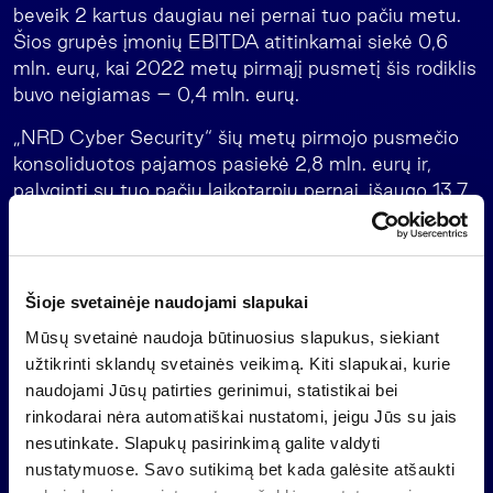
beveik 2 kartus daugiau nei pernai tuo pačiu metu.
Šios grupės įmonių EBITDA atitinkamai siekė 0,6
mln. eurų, kai 2022 metų pirmąjį pusmetį šis rodiklis
buvo neigiamas – 0,4 mln. eurų.
„NRD Cyber Security“ šių metų pirmojo pusmečio
konsoliduotos pajamos pasiekė 2,8 mln. eurų ir,
palyginti su tuo pačiu laikotarpiu pernai, išaugo 13,7
proc., o EBITDA buvo 0,4 mln. eurų – 52,7 proc.
didesnė nei prieš metus.
„Novian“ įmonių grupė per pirmąjį 2023 metų
Šioje svetainėje naudojami slapukai
pusmetį uždirbo 18,5 mln. eurų agreguotų pajamų –
Mūsų svetainė naudoja būtinuosius slapukus, siekiant
27,6 proc. daugiau nei lyginamuoju laikotarpiu pernai.
užtikrinti sklandų svetainės veikimą. Kiti slapukai, kurie
Grupės EBITDA atitinkamai siekė 0,2 mln. eurų ir
naudojami Jūsų patirties gerinimui, statistikai bei
didėjo 25,9 proc.
rinkodarai nėra automatiškai nustatomi, jeigu Jūs su jais
„Novian“ programavimo bendrovių pajamos pirmąjį
nesutinkate. Slapukų pasirinkimą galite valdyti
šių metų pusmetį buvo 4,3 mln. eurų ir padidėjo 19,8
nustatymuose. Savo sutikimą bet kada galėsite atšaukti
proc., palyginti su tuo pačiu praėjusių metų