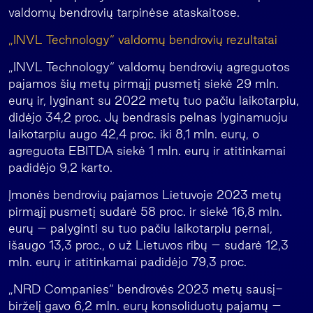
valdomų bendrovių tarpinėse ataskaitose.
„INVL Technology“ valdomų bendrovių rezultatai
„INVL Technology“ valdomų bendrovių agreguotos
pajamos šių metų pirmąjį pusmetį siekė 29 mln.
eurų ir, lyginant su 2022 metų tuo pačiu laikotarpiu,
didėjo 34,2 proc. Jų bendrasis pelnas lyginamuoju
laikotarpiu augo 42,4 proc. iki 8,1 mln. eurų, o
agreguota EBITDA siekė 1 mln. eurų ir atitinkamai
padidėjo 9,2 karto.
Įmonės bendrovių pajamos Lietuvoje 2023 metų
pirmąjį pusmetį sudarė 58 proc. ir siekė 16,8 mln.
eurų – palyginti su tuo pačiu laikotarpiu pernai,
išaugo 13,3 proc., o už Lietuvos ribų – sudarė 12,3
mln. eurų ir atitinkamai padidėjo 79,3 proc.
„NRD Companies“ bendrovės 2023 metų sausį-
birželį gavo 6,2 mln. eurų konsoliduotų pajamų –