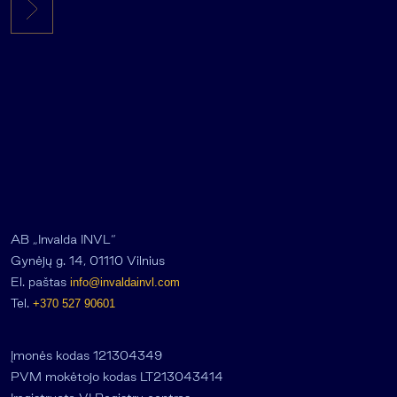
AB „Invalda INVL“
Gynėjų g. 14, 01110 Vilnius
El. paštas
info@invaldainvl.com
Tel.
+370 527 90601
Įmonės kodas 121304349
PVM mokėtojo kodas LT213043414