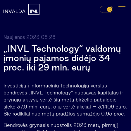
2023 08 28
Naujienos
„INVL Technology“ valdomų
įmonių pajamos didėjo 34
proc. iki 29 mln. eurų
Investicijų į informacinių technologijų verslus
bendrovės „INVL Technology“ nuosavas kapitalas ir
grynųjų aktyvų vertė šių metų birželio pabaigoje
siekė 37,9 mln. eurų, o jų vertė akcijai – 3,1409 euro.
Šie rodikliai nuo metų pradžios sumažėjo 0,95 proc.
Bendrovės grynasis nuostolis 2023 metų pirmąjį