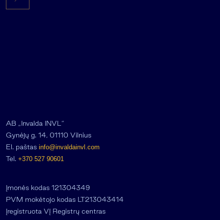
AB „Invalda INVL“
Gynėjų g. 14, 01110 Vilnius
El. paštas
info@invaldainvl.com
Tel.
+370 527 90601
Įmonės kodas 121304349
PVM mokėtojo kodas LT213043414
Įregistruota VĮ Registrų centras