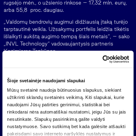
rugsėjo mėn., o užsienio rinkose – 17,32 mln. eurų,
arba 55,8 proc. daugiau.
„Valdomų bendrovių augimui didžiausią įtaką turėjo
tarptautinė veikla. Užsakymų portfelis leidžia tikėtis
išlaikyti aukštą augimo tempą šiais metais“, – sako
„INVL Technology“ vadovaujantysis partneris
Kazimieras Tonkūnas.
„INVL Technology“ valdo kibernetinio saugumo
bendrovę „NRD Cyber Security“,
GovTech
bendrovę
„NRD Companies“ ir Baltijos šalių IT bendrovę
Šioje svetainėje naudojami slapukai
„Novian“.
Mūsų svetainė naudoja būtinuosius slapukus, siekiant
„INVL Technology“ – uždaro tipo investicinė
užtikrinti sklandų svetainės veikimą. Kiti slapukai, kurie
bendrovė, kotiruojama biržos „Nasdaq Vilnius“
naudojami Jūsų patirties gerinimui, statistikai bei
papildomame sąraše (INC1L). Ją valdo investicijų
rinkodarai nėra automatiškai nustatomi, jeigu Jūs su jais
valdymo bendrovė „INVL Asset Management“.
nesutinkate. Slapukų pasirinkimą galite valdyti
„INVL Technology“ investicijos bus realizuotos iki
nustatymuose. Savo sutikimą bet kada galėsite atšaukti
2026 metų liepos 14 dienos, ir lėšos išmokėtos
pakeisdami savo interneto naršyklės nustatymus ir