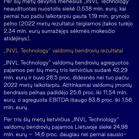
Per šių metų devynis mėnesius „INVL Technology“
neaudituotas nuostolis siekė 0,538 mln. eurų, kai
pernai tuo pačiu laikotarpiu gauta 1,19 mln. grynojo
pelno (2022 metų rezultatui teigiamos įtakos turėjo
2,34 mln. eurų sumažėjęs sėkmės mokesčio
atidėjinys).
„INVL Technology“ valdomų bendrovių rezultatai
„INVL Technology“ valdomų bendrovių agreguotos
pajamos per šių metų tris ketvirčius sudarė 42,29
mln. eurų ir buvo 28,5 proc. didesnės nei tuo pačiu
2022 metų laikotarpiu. Atitinkamai valdomų įmonių
bendrasis pelnas padidėjo 25,6 proc. iki 11,54 mln.
eurų, o agreguota EBITDA išaugo 83,8 proc. iki 1,56
mln. eurų.
Per tris šių metų ketvirčius „INVL Technology“
valdomų bendrovių pajamos Lietuvoje siekė 24,98
mln. eurų – 14,6 proc. daugiau nei pernai sausio-