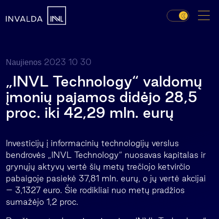
2023 10 30
Naujienos
„INVL Technology“ valdomų
įmonių pajamos didėjo 28,5
proc. iki 42,29 mln. eurų
Investicijų į informacinių technologijų verslus
bendrovės „INVL Technology“ nuosavas kapitalas ir
grynųjų aktyvų vertė šių metų trečiojo ketvirčio
pabaigoje pasiekė 37,81 mln. eurų, o jų vertė akcijai
– 3,1327 euro. Šie rodikliai nuo metų pradžios
sumažėjo 1,2 proc.