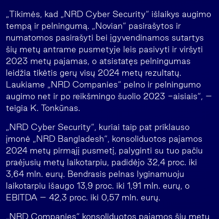
„Tikimės, kad „NRD Cyber Security“ išlaikys augimo
tempą ir pelningumą. „Novian“ pasirašytos ir
numatomos pasirašyti bei įgyvendinamos sutartys
šių metų antrame pusmetyje leis pasivyti ir viršyti
2023 metų pajamas, o atsistatęs pelningumas
leidžia tikėtis gerų visų 2024 metų rezultatų.
Laukiame „NRD Companies“ pelno ir pelningumo
augimo net ir po reikšmingo šuolio 2023 -aisiais“, –
teigia K. Tonkūnas.
„NRD Cyber Security“, kuriai taip pat priklauso
įmonė „NRD Bangladesh“, konsoliduotos pajamos
2024 metų pirmąjį pusmetį, palyginti su tuo pačiu
praėjusių metų laikotarpiu, padidėjo 32,4 proc. iki
3,64 mln. eurų. Bendrasis pelnas lyginamuoju
laikotarpiu išaugo 13,9 proc. iki 1,91 mln. eurų, o
EBITDA – 42,3 proc. iki 0,57 mln. eurų.
„NRD Companies“ konsoliduotos pajamos šių metų