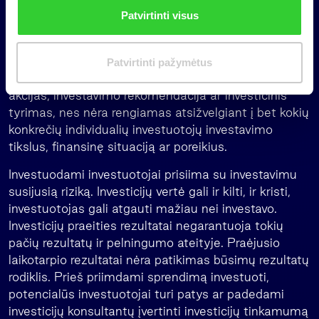
n
Svarbi informacija
Patvirtinti visus
k
i
Tai yra informacinio pobūdžio rinkodaros pranešimas,
m
kuris nėra ir negali būti traktuojamas kaip siūlymas
Patvirtinti pažymėtus
a
(oferta) pirkti kolektyvinio investavimo subjekto
s
akcijas, investavimo rekomendacija ar investicinis
tyrimas, nes nėra rengiamas atsižvelgiant į bet kokių
konkrečių individualių investuotojų investavimo
tikslus, finansinę situaciją ar poreikius.
Investuodami investuotojai prisiima su investavimu
susijusią riziką. Investicijų vertė gali ir kilti, ir kristi,
investuotojas gali atgauti mažiau nei investavo.
Investicijų praeities rezultatai negarantuoja tokių
pačių rezultatų ir pelningumo ateityje. Praėjusio
laikotarpio rezultatai nėra patikimas būsimų rezultatų
rodiklis. Prieš priimdami sprendimą investuoti,
potencialūs investuotojai turi patys ar padedami
investicijų konsultantų įvertinti investicijų tinkamumą