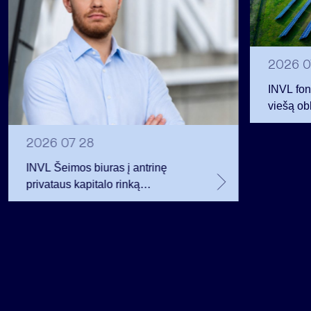
2026 0
INVL fon
viešą obl
12 mln. 
planavo
2026 07 28
INVL Šeimos biuras į antrinę
privataus kapitalo rinką
investuojantį fondą pritraukė 17,4
mln. JAV dolerių