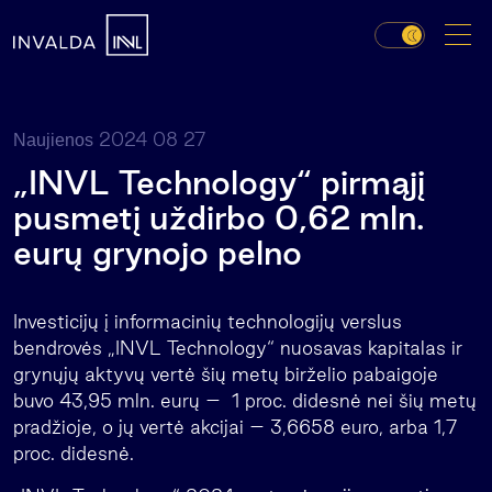
2024 08 27
Naujienos
„INVL Technology“ pirmąjį
pusmetį uždirbo 0,62 mln.
eurų grynojo pelno
Investicijų į informacinių technologijų verslus
bendrovės „INVL Technology“ nuosavas kapitalas ir
grynųjų aktyvų vertė šių metų birželio pabaigoje
buvo 43,95 mln. eurų – 1 proc. didesnė nei šių metų
pradžioje, o jų vertė akcijai – 3,6658 euro, arba 1,7
proc. didesnė.