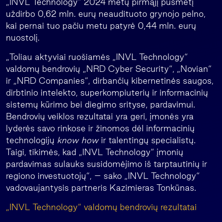
„INVL Technology“ 2024 metų pirmąjį pusmetį
uždirbo 0,62 mln. eurų neaudituoto grynojo pelno,
kai pernai tuo pačiu metu patyrė 0,44 mln. eurų
nuostolį.
„Toliau aktyviai ruošiamės „INVL Technology“
valdomų bendrovių „NRD Cyber Security“, „Novian“
ir „NRD Companies“, dirbančių kibernetinės saugos,
dirbtinio intelekto, superkompiuterių ir informacinių
sistemų kūrimo bei diegimo srityse, pardavimui.
Bendrovių veiklos rezultatai yra geri, įmonės yra
lyderės savo rinkose ir žinomos dėl informacinių
technologijų
know how
ir talentingų specialistų.
Taigi, tikimės, kad „INVL Technology“ įmonių
pardavimas sulauks susidomėjimo iš tarptautinių ir
regiono investuotojų“, – sako „INVL Technology“
vadovaujantysis partneris Kazimieras Tonkūnas.
„INVL Technology“ valdomų bendrovių rezultatai