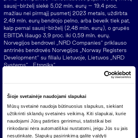
sausį-birželį siekė 5,02 mln. eurų – 19,4 proc.
mažiau nei pirmąjį pusmetį 2023 metais, uždirbta
2,49 mln. eurų bendrojo pelno, arba beveik tiek pat,
kaip pernai sausį-birželį (2,48 mln. eurų), o grupės
EBITDA išaugo 3,9 proc. iki 0,59 mln. eurų.
Norvegijos bendrovei „NRD Companies“ priklauso
antrinės bendrovės Norvegijos „Norway Registers
Development“ su filialu Lietuvoje, Lietuvos „NRD
Systems“, „Etronika“.
„Novian“ 2024 metų pirmąjį pusmetį gavo 16,43
mln. eurų agreguotų pajamų – 11,1 proc. mažiau nei
tuo pačiu 2023 metų laikotarpiu, tačiau uždirbo
Šioje svetainėje naudojami slapukai
daugiau bendrojo pelno – jis siekė 3,75 mln. eurų ir
Mūsų svetainė naudoja būtinuosius slapukus, siekiant
buvo 11,3 proc. didesnis nei tuo pačiu laikotarpiu
užtikrinti sklandų svetainės veikimą. Kiti slapukai, kurie
pernai. „Novian“ grupės EBITDA pirmąjį šių metų
naudojami Jūsų patirties gerinimui, statistikai bei
pusmetį, palyginti su tuo pačiu laikotarpiu 2023
rinkodarai nėra automatiškai nustatomi, jeigu Jūs su jais
metais, išaugo 5,5 karto iki 1,12 mln. eurų. Grupę
nesutinkate. Slapukų pasirinkimą galite valdyti
sudaro „Novian“ Lietuvoje su technologijų verslo