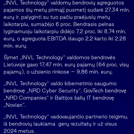
„INVL Technology“ valdomų bendrovių agreguotos
pajamos šių metų pirmąjį pusmetį sudarė 27,34 mln.
eurų ir, palyginti su tuo pačiu praėjusių metų
laikotarpiu, sumažėjo 6 proc. Bendrasis pelnas
lyginamuoju laikotarpiu didėjo 7,2 proc. iki 8,74 mln.
eurų, o agreguota EBITDA išaugo 2,2 karto iki 2,28
mln. eurų.
Šįmet „INVL Technology“ valdomos bendrovės
Lietuvoje gavo 17,47 mln. eurų pajamų (64 proc. visų
pajamų), o užsienio rinkose – 9,86 mln. eurų.
„INVL Technology“ valdo kibernetinio saugumo
bendrovę „NRD Cyber Security“, GovTech bendrovę
„NRD Companies“ ir Baltijos šalių IT bendrovę
„Novian“.
„INVL Technology“ vadovaujančio partnerio teigimu,
iš bendrovių laukiama gerų rezultatų ir už visus
2024 metus.