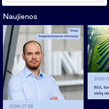
s
Naujienos
Grupė
Reglamentuojama informacija
2026 0
INVL fon
viešą obl
12 mln. 
planavo
2026 07 28