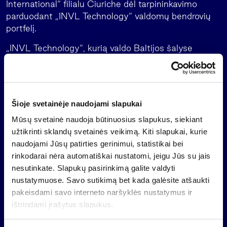
International“ filialu Ciuriche dėl tarpininkavimo
parduodant „INVL Technology“ valdomų bendrovių
portfelį.
„INVL Technology“, kurią valdo Baltijos šalyse
pirmaujanti alternatyvaus turto valdytoja „INVL
Asset Management“, yra uždaro tipo investicinė
bendrovė ir jos investicijos turi būti realizuotos
vėliausiai iki 2026 metų liepos vidurio, o lėšos
Šioje svetainėje naudojami slapukai
išmokėtos akcininkams.
Mūsų svetainė naudoja būtinuosius slapukus, siekiant
Svarbi informacija
užtikrinti sklandų svetainės veikimą. Kiti slapukai, kurie
naudojami Jūsų patirties gerinimui, statistikai bei
Tai yra informacinio pobūdžio rinkodaros pranešimas,
rinkodarai nėra automatiškai nustatomi, jeigu Jūs su jais
kuris nėra ir negali būti traktuojamas kaip siūlymas
nesutinkate. Slapukų pasirinkimą galite valdyti
(oferta) pirkti kolektyvinio investavimo subjekto
nustatymuose. Savo sutikimą bet kada galėsite atšaukti
akcijas, investavimo rekomendacija ar investicinis
pakeisdami savo interneto naršyklės nustatymus ir
tyrimas, nes nėra rengiamas atsižvelgiant į bet kokių
ištrindami įrašytus slapukus.
konkrečių individualių investuotojų investavimo
tikslus, finansinę situaciją ar poreikius.