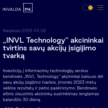
2024 04 08
Naujienos
„INVL Technology“ akcininkai
tvirtins savų akcijų įsigijimo
tvarką
Investicijų į informacinių technologijų verslus
bendrovės „INVL Technology“ akcininkai balsuos dėl
savų akcijų įsigijimo tvarkos, įmonės 2023 metų
veiklos rezultatų ir pelno paskirstymo. Bendrovės
eilinis visuotinis akcininkų susirinkimas rengiamas
balandžio 30 dieną.