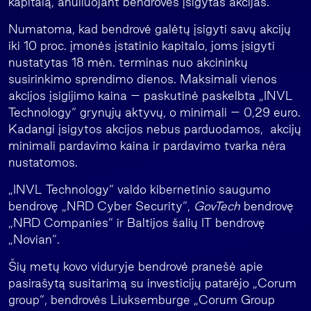
kapitalą, anuliuojant bendrovės įsigytas akcijas.
Numatoma, kad bendrovė galėtų įsigyti savų akcijų
iki 10 proc. įmonės įstatinio kapitalo, joms įsigyti
nustatytas 18 mėn. terminas nuo akcininkų
susirinkimo sprendimo dienos. Maksimali vienos
akcijos įsigijimo kaina – paskutinė paskelbta „INVL
Technology“ grynųjų aktyvų, o minimali – 0,29 euro.
Kadangi įsigytos akcijos nebus parduodamos, akcijų
minimali pardavimo kaina ir pardavimo tvarka nėra
nustatomos.
„INVL Technology“ valdo kibernetinio saugumo
bendrovę „NRD Cyber Security“,
GovTech
bendrovę
„NRD Companies“ ir Baltijos šalių IT bendrovę
„Novian“.
Šių metų kovo viduryje bendrovė pranešė apie
pasirašytą susitarimą su investicijų patarėjo „Corum
group“, bendrovės Liuksemburge „Corum Group