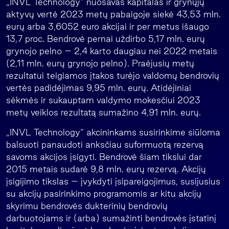
„INVL Technology“ nuosavas kapitalas ir grynųjų
aktyvų vertė 2023 metų pabaigoje siekė 43,53 mln.
eurų arba 3,6052 euro akcijai ir per metus išaugo
13,7 proc. Bendrovė pernai uždirbo 5,17 mln. eurų
grynojo pelno – 2,4 karto daugiau nei 2022 metais
(2,11 mln. eurų grynojo pelno). Praėjusių metų
rezultatui teigiamos įtakos turėjo valdomų bendrovių
vertės padidėjimas 9,95 mln. eurų. Atidėjiniai
sėkmės ir sukauptam valdymo mokesčiui 2023
metų veiklos rezultatą sumažino 4,91 mln. eurų.
„INVL Technology“ akcininkams susirinkime siūloma
balsuoti panaudoti anksčiau suformuotą rezervą
savoms akcijos įsigyti. Bendrovė šiam tikslui dar
2015 metais sudarė 9,8 mln. eurų rezervą. Akcijų
įsigijimo tikslas – įvykdyti įsipareigojimus, susijusius
su akcijų pasirinkimo programomis ar kitu akcijų
skyrimu bendrovės dukterinių bendrovių
darbuotojams ir (arba) sumažinti bendrovės įstatinį