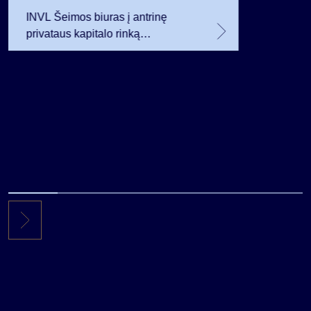
INVL Šeimos biuras į antrinę
privataus kapitalo rinką
investuojantį fondą pritraukė 17,4
mln. JAV dolerių