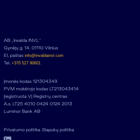
AB „Invalda INVL“
Gynėjų g. 14, 01110 Vilnius
El. paštas
info@invaldainvl.com
Tel.
+370 527 90601
Įmonės kodas 121304349
PVM mokėtojo kodas LT213043414
Įregistruota VĮ Registrų centras
A.s. LT25 4010 0424 0124 2013
Luminor Bank AB
Privatumo politika
Slapukų politika