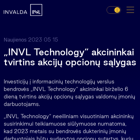
2023 05 15
Naujienos
„INVL Technology“ akcininkai
tvirtins akcijų opcionų sąlygas
Investicijų į informacinių technologijų verslus
bendrovės „INVL Technology“ akcininkai birželio 6
dieną tvirtins akcijų opcionų sąlygas valdomų įmonių
darbuotojams.
„INVL Technology“ neeiliniam visuotiniam akcininkų
susirinkimui teikiamuose siūlymuose numatoma,
kad 2023 metais su bendrovės dukterinių įmonių
darbuotojais būtų sudarytos opcionų sutartys, kurių