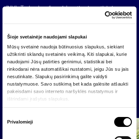
„INVL Technology“ – uždaro tipo investicinė
bendrovė, kotiruojama biržos „Nasdaq Vilnius“
papildomame sąraše (INC1L). Ją valdo investicijų
valdymo bendrovė „INVL Asset Management“.
Šioje svetainėje naudojami slapukai
„INVL Technology“ investicijos bus realizuotos iki
2026 metų liepos 14 dienos ir lėšos išmokėtos
Mūsų svetainė naudoja būtinuosius slapukus, siekiant
akcininkams, o fondas baigs veiklą.
užtikrinti sklandų svetainės veikimą. Kiti slapukai, kurie
naudojami Jūsų patirties gerinimui, statistikai bei
rinkodarai nėra automatiškai nustatomi, jeigu Jūs su jais
nesutinkate. Slapukų pasirinkimą galite valdyti
Atgal
nustatymuose. Savo sutikimą bet kada galėsite atšaukti
pakeisdami savo interneto naršyklės nustatymus ir
ištrindami įrašytus slapukus.
Naujienos
S
Privalomieji
u
Grupė
t
Reglamentuojama informacija
i