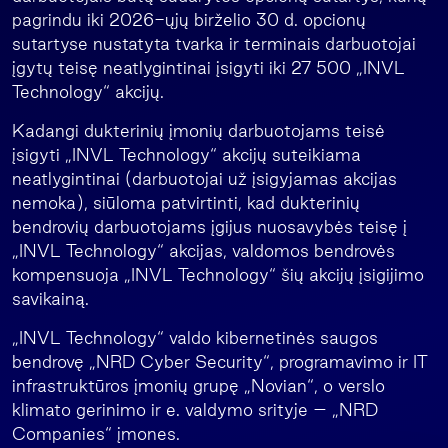
pagrindu iki 2026-ųjų birželio 30 d. opcionų
sutartyse nustatyta tvarka ir terminais darbuotojai
įgytų teisę neatlygintinai įsigyti iki 27 500 „INVL
Technology“ akcijų.
Kadangi dukterinių įmonių darbuotojams teisė
įsigyti „INVL Technology“ akcijų suteikiama
neatlygintinai (darbuotojai už įsigyjamas akcijas
nemoka), siūloma patvirtinti, kad dukterinių
bendrovių darbuotojams įgijus nuosavybės teisę į
„INVL Technology“ akcijas, valdomos bendrovės
kompensuoja „INVL Technology“ šių akcijų įsigijimo
savikainą.
„INVL Technology“ valdo kibernetinės saugos
bendrovę „NRD Cyber Security“, programavimo ir IT
infrastruktūros įmonių grupę „Novian“, o verslo
klimato gerinimo ir e. valdymo srityje – „NRD
Companies“ įmones.