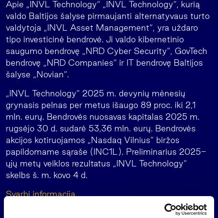
Apie „INVL Technology“ „INVL Technology“, kurią
valdo Baltijos šalyse pirmaujanti alternatyvaus turto
valdytoja „INVL Asset Management“, yra uždaro
tipo investicinė bendrovė. Ji valdo kibernetinio
saugumo bendrovę „NRD Cyber Security“, GovTech
bendrovę „NRD Companies“ ir IT bendrovę Baltijos
šalyse „Novian“.
„INVL Technology“ 2025 m. devynių mėnesių
grynasis pelnas per metus išaugo 89 proc. iki 2,1
mln. eurų. Bendrovės nuosavas kapitalas 2025 m.
rugsėjo 30 d. sudarė 53,36 mln. eurų. Bendrovės
akcijos kotiruojamos „Nasdaq Vilnius“ biržos
papildomame sąraše (INC1L). Preliminarius 2025-
ųjų metų veiklos rezultatus „INVL Technology“
skelbs š. m. kovo 4 d.
Svarbi informacija
Tai yra rinkodaros pranešimas, kuris nėra ir negali