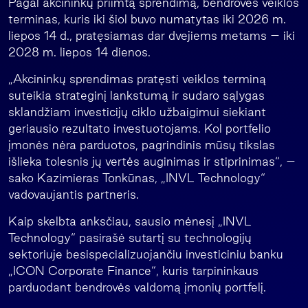
Pagal akcininkų priimtą sprendimą, bendrovės veiklos
terminas, kuris iki šiol buvo numatytas iki 2026 m.
liepos 14 d., pratęsiamas dar dvejiems metams – iki
2028 m. liepos 14 dienos.
„Akcininkų sprendimas pratęsti veiklos terminą
suteikia strateginį lankstumą ir sudaro sąlygas
sklandžiam investicijų ciklo užbaigimui siekiant
geriausio rezultato investuotojams. Kol portfelio
įmonės nėra parduotos, pagrindinis mūsų tikslas
išlieka tolesnis jų vertės auginimas ir stiprinimas“, –
sako Kazimieras Tonkūnas, „INVL Technology“
vadovaujantis partneris.
Kaip skelbta anksčiau, sausio mėnesį „INVL
Technology“ pasirašė sutartį su technologijų
sektoriuje besispecializuojančiu investiciniu banku
„ICON Corporate Finance“, kuris tarpininkaus
parduodant bendrovės valdomą įmonių portfelį.