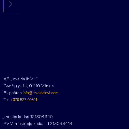
AB „Invalda INVL“
Gynėjų g. 14, 01110 Vilnius
El. paštas
info@invaldainvl.com
Tel.
+370 527 90601
Įmonės kodas 121304349
PVM mokėtojo kodas LT213043414