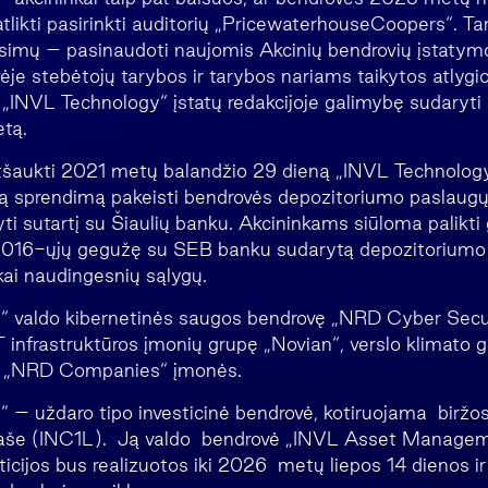
atlikti pasirinkti auditorių „PricewaterhouseCoopers“. Ta
simų – pasinaudoti naujomis Akcinių bendrovių įstatymo
ėje stebėtojų tarybos ir tarybos nariams taikytos atlygio 
„INVL Technology“ įstatų redakcijoje galimybę sudaryti
etą.
tšaukti 2021 metų balandžio 29 dieną „INVL Technology
tą sprendimą pakeisti bendrovės depozitoriumo paslaugų 
i sutartį su Šiaulių banku. Akcininkams siūloma palikti 
2016-ųjų gegužę su SEB banku sudarytą depozitoriumo 
kai naudingesnių sąlygų.
“ valdo kibernetinės saugos bendrovę „NRD Cyber Secur
 infrastruktūros įmonių grupę „Novian“, verslo klimato ge
– „NRD Companies“ įmonės.
 – uždaro tipo investicinė bendrovė, kotiruojama biržo
aše (INC1L). Ją valdo bendrovė „INVL Asset Managem
ticijos bus realizuotos iki 2026 metų liepos 14 dienos i