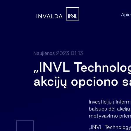
Apie
2023 01 13
Naujienos
„INVL Technolog
akcijų opciono s
Investicijų į info
balsuos dėl akcij
motyvavimo prie
„INVL Technology“