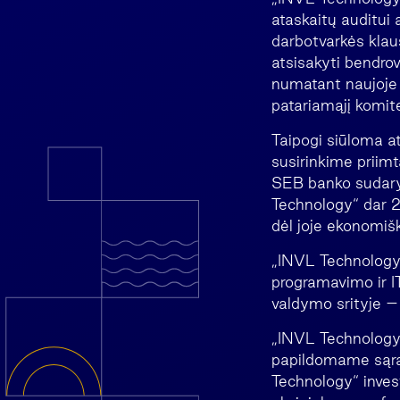
ataskaitų auditui 
darbotvarkės klau
atsisakyti bendrov
numatant naujoje 
patariamąjį komit
Taipogi siūloma a
susirinkime priim
SEB banko sudaryt
Technology“ dar 
dėl joje ekonomiš
„INVL Technology
programavimo ir IT
valdymo srityje 
„INVL Technology“
papildomame sąr
Technology“ inves