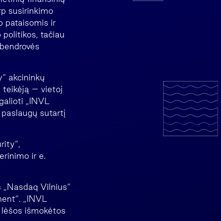
rp susirinkimo
 pataisomis ir
politikos, tačiau
 bendrovės
“ akcininkų
teikėją – vietoj
galioti „INVL
paslaugų sutartį
ity“,
rinimo ir e.
s „Nasdaq Vilnius“
ent“. „INVL
r lėšos išmokėtos