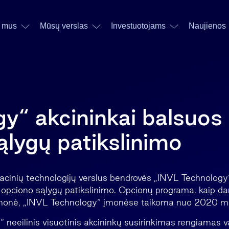
 mus
Mūsų verslas
Investuotojams
Naujienos
y“ akcininkai balsuos 
ąlygų patikslinimo
rmacinių technologijų verslus bendrovės „INVL Technology
ų opciono sąlygų patikslinimo. Opcionų programa, kaip d
monė, „INVL Technology“ įmonėse taikoma nuo 2020 m
 neeilinis visuotinis akcininkų susirinkimas rengiamas v