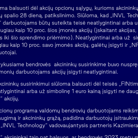
ma balsuoti dėl akcijų opcionų sąlygų, kurioms akcinink
ų spalio 28 dieną, patikslinimo. Siūloma, kad „INVL Tec
arbuotojams būtų suteikta teisė neatlygintinai arba u
augiau kaip 10 proc. šios įmonės akcijų (įskaitant akcijas,
s iki šio sprendimo priėmimo). Neatlygintinai arba už si
giau kaip 10 proc. savo įmonės akcijų, galėtų įsigyti ir
otojai.
ykusiame bendrovės akcininkų susirinkime buvo nuspręs
onių darbuotojams akcijų įsigyti neatlygintinai.
kcininkų susirinkimui siūloma balsuoti dėl teisės „FINt
ygintinai arba už simbolinę 1 euro kainą įsigyti ne daugi
 akcijų.
ionų programa valdomų bendrovių darbuotojams reikšmi
ugimą ir akcininkų grąžą, padidina darbuotojų įsitraukimą
 „INVL Technology“ vadovaujantysis partneris Kazimier
 akcininkai taip pat balsuos, ar bendrovės 2023 metų m