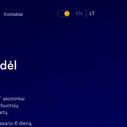
EN
LT
Kontaktai
dėl
“ akcininkai
arbuotojų
etų.
asario 6 dieną.