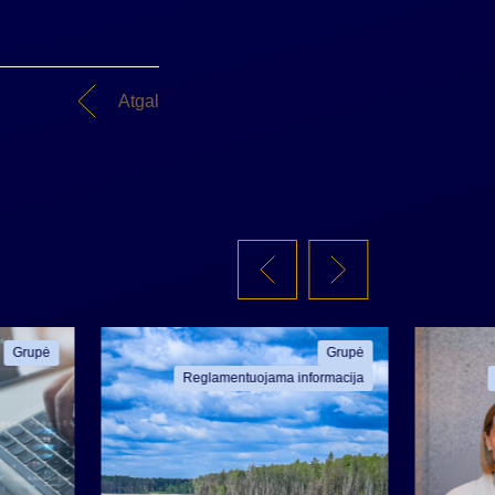
Atgal
Grupė
Grupė
Reglamentuojama informacija