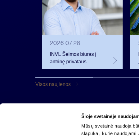
2026 07 28
t
INVL Šeimos biuras į
uropos
antrinę privataus
kapitalo rinką
rivataus
investuojantį fondą
pritraukė 17,4 mln. JAV
Visos naujienos
dolerių
Šioje svetainėje naudojam
AB „Invalda INVL“
Mūsų svetainė naudoja būti
Gynėjų g. 14, 01110 Vilnius
slapukai, kurie naudojami J
El. paštas
info@invaldainvl.com