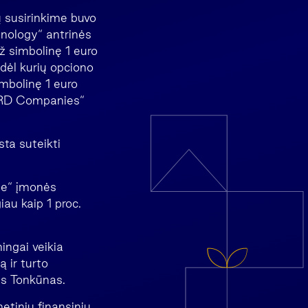
ų susirinkime buvo
hnology“ antrinės
ž simbolinę 1 euro
 dėl kurių opciono
mbolinę 1 euro
 „NRD Companies“
ta suteikti
ime“ įmonės
au kaip 1 proc.
ngai veikia
 ir turto
as Tonkūnas.
etinių finansinių