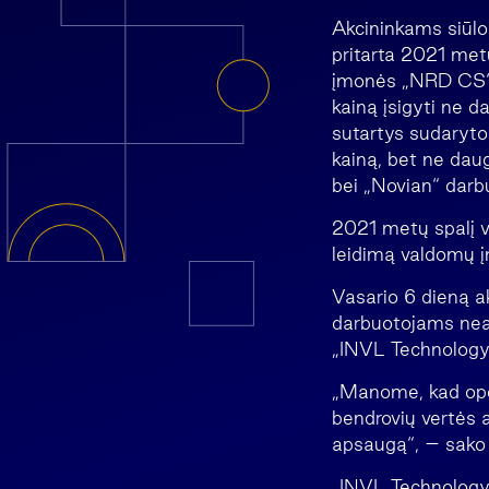
Akcininkams siūlo
pritarta 2021 met
įmonės „NRD CS“ d
kainą įsigyti ne d
sutartys sudaryto
kainą, bet ne dau
bei „Novian“ darbu
2021 metų spalį v
leidimą valdomų įm
Vasario 6 dieną a
darbuotojams neatl
„INVL Technology“
„Manome, kad opc
bendrovių vertės a
apsaugą“, – sako
„INVL Technology“