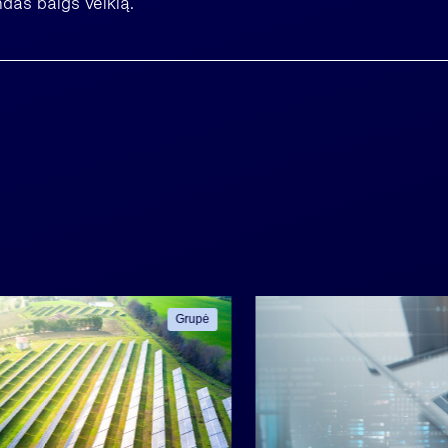
das baigs veiklą.
Grupė