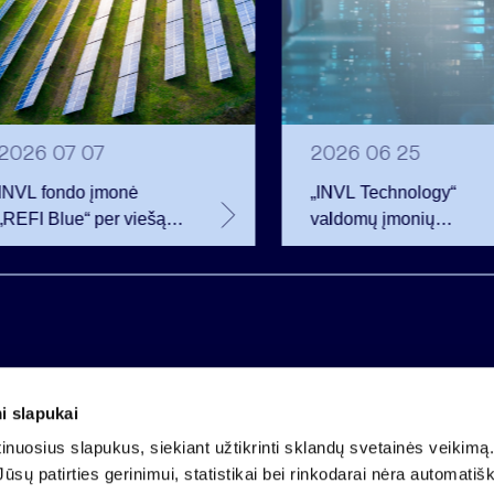
2026 07 07
2026 06 25
INVL fondo įmonė
„INVL Technology“
„REFI Blue“ per viešą
valdomų įmonių
obligacijų emisiją
darbuotojai realizavo
pritraukė 12 mln. eurų –
opcionus ir tapo
2 mln. daugiau nei
akcininkais
planavo
i slapukai
Įmonės kodas 121304349
nuosius slapukus, siekiant užtikrinti sklandų svetainės veikimą. 
PVM mokėtojo kodas LT213043414
ūsų patirties gerinimui, statistikai bei rinkodarai nėra automatiš
Įregistruota VĮ Registrų centras