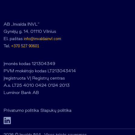
AB „Invalda INVL“
Gynėjų g. 14, 01110 Vilnius
El. paštas
info@invaldainvl.com
Tel.
+370 527 90601
Įmonės kodas 121304349
PVM mokėtojo kodas LT213043414
Įregistruota VĮ Registrų centras
A.s. LT25 4010 0424 0124 2013
Luminor Bank AB
Privatumo politika
Slapukų politika
2026 © Invalda INVL. Visos teisės saugomos.