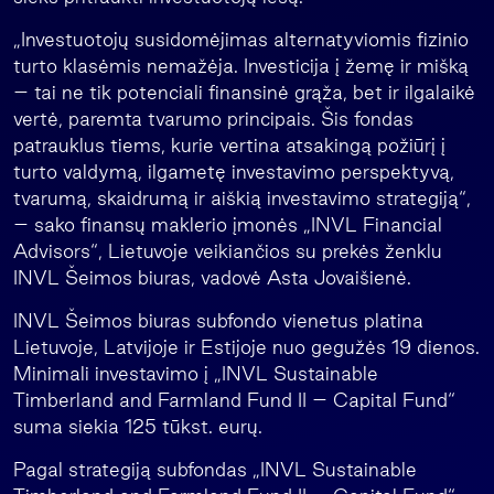
„Investuotojų susidomėjimas alternatyviomis fizinio
turto klasėmis nemažėja. Investicija į žemę ir mišką
– tai ne tik potenciali finansinė grąža, bet ir ilgalaikė
vertė, paremta tvarumo principais. Šis fondas
patrauklus tiems, kurie vertina atsakingą požiūrį į
turto valdymą, ilgametę investavimo perspektyvą,
tvarumą, skaidrumą ir aiškią investavimo strategiją“,
– sako finansų maklerio įmonės „INVL Financial
Advisors“, Lietuvoje veikiančios su prekės ženklu
INVL Šeimos biuras, vadovė Asta Jovaišienė.
INVL Šeimos biuras subfondo vienetus platina
Lietuvoje, Latvijoje ir Estijoje nuo gegužės 19 dienos.
Minimali investavimo į „INVL Sustainable
Timberland and Farmland Fund II – Capital Fund“
suma siekia 125 tūkst. eurų.
Pagal strategiją subfondas „INVL Sustainable