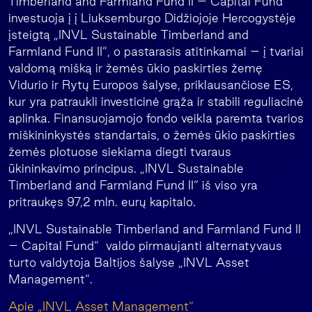
Timberland and Farmland Fund II – Capital Fund“
investuoja į į Liuksemburgo Didžiojoje Hercogystėje
įsteigtą „INVL Sustainable Timberland and
Farmland Fund II“, o pastarasis atitinkamai – į tvariai
valdomą mišką ir žemės ūkio paskirties žemę
Vidurio ir Rytų Europos šalyse, priklausančiose ES,
kur yra patraukli investicinė grąža ir stabili reguliacinė
aplinka. Finansuojamojo fondo veikla paremta tvarios
miškininkystės standartais, o žemės ūkio paskirties
žemės plotuose siekiama diegti tvaraus
ūkininkavimo principus. „INVL Sustainable
Timberland and Farmland Fund II“ iš viso yra
pritraukęs 97,2 mln. eurų kapitalo.
„INVL Sustainable Timberland and Farmland Fund II
– Capital Fund“ valdo pirmaujanti alternatyvaus
turto valdytoja Baltijos šalyse „INVL Asset
Management“.
Apie „INVL Asset Management“