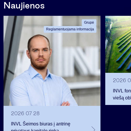
Naujienos
Grupė
Reglamentuojama informacija
2026 0
INVL fon
viešą obl
12 mln. 
planavo
2026 07 28
INVL Šeimos biuras į antrinę
privataus kapitalo rinką