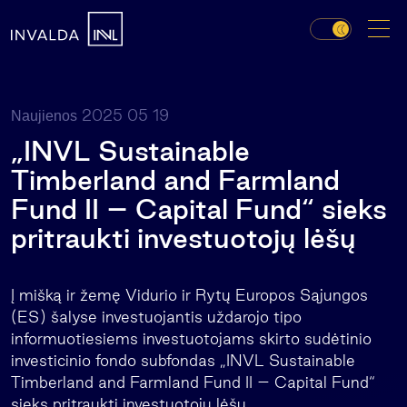
2025 05 19
Naujienos
„INVL Sustainable
Timberland and Farmland
Fund II – Capital Fund“ sieks
pritraukti investuotojų lėšų
Į mišką ir žemę Vidurio ir Rytų Europos Sąjungos
(ES) šalyse investuojantis uždarojo tipo
informuotiesiems investuotojams skirto sudėtinio
investicinio fondo subfondas „INVL Sustainable
Timberland and Farmland Fund II – Capital Fund“
sieks pritraukti investuotojų lėšų.