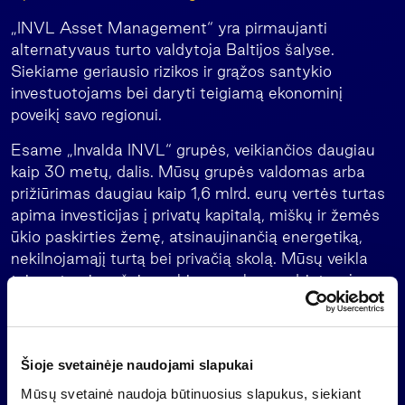
„INVL Asset Management“ yra pirmaujanti
alternatyvaus turto valdytoja Baltijos šalyse.
Siekiame geriausio rizikos ir grąžos santykio
investuotojams bei daryti teigiamą ekonominį
poveikį savo regionui.
Esame „Invalda INVL“ grupės, veikiančios daugiau
kaip 30 metų, dalis. Mūsų grupės valdomas arba
prižiūrimas daugiau kaip 1,6 mlrd. eurų vertės turtas
apima investicijas į privatų kapitalą, miškų ir žemės
ūkio paskirties žemę, atsinaujinančią energetiką,
nekilnojamąjį turtą bei privačią skolą. Mūsų veikla
taip pat apima šeimos biuro paslaugas Lietuvoje,
Latvijoje ir Estijoje, pensijų fondų Latvijoje valdymą
ir investicijas į pasaulinius trečiųjų šalių fondus.
Daugiau informacijos
.
www.invl.com
Šioje svetainėje naudojami slapukai
Svarbi informacija
Mūsų svetainė naudoja būtinuosius slapukus, siekiant