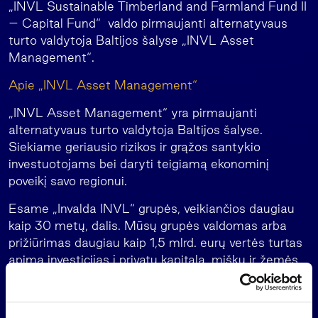
„INVL Sustainable Timberland and Farmland Fund II
– Capital Fund“ valdo pirmaujanti alternatyvaus
turto valdytoja Baltijos šalyse „INVL Asset
Management“.
Apie „INVL Asset Management“
„INVL Asset Management“ yra pirmaujanti
alternatyvaus turto valdytoja Baltijos šalyse.
Siekiame geriausio rizikos ir grąžos santykio
investuotojams bei daryti teigiamą ekonominį
poveikį savo regionui.
Esame „Invalda INVL“ grupės, veikiančios daugiau
kaip 30 metų, dalis. Mūsų grupės valdomas arba
prižiūrimas daugiau kaip 1,5 mlrd. eurų vertės turtas
apima investicijas į privatų kapitalą, miškų ir žemės
ūkio paskirties žemę, atsinaujinančią energetiką,
nekilnojamąjį turtą bei privačią skolą. Mūsų veikla
taip pat apima šeimos biuro paslaugas Lietuvoje,