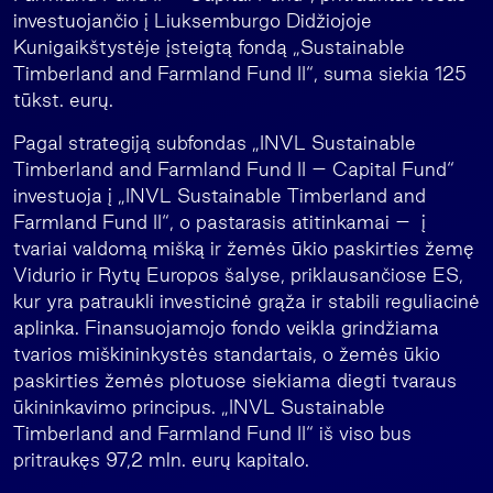
investuojančio į Liuksemburgo Didžiojoje
Kunigaikštystėje įsteigtą fondą „Sustainable
Timberland and Farmland Fund II“, suma siekia 125
tūkst. eurų.
Pagal strategiją subfondas „INVL Sustainable
Timberland and Farmland Fund II – Capital Fund“
investuoja į „INVL Sustainable Timberland and
Farmland Fund II“, o pastarasis atitinkamai – į
tvariai valdomą mišką ir žemės ūkio paskirties žemę
Vidurio ir Rytų Europos šalyse, priklausančiose ES,
kur yra patraukli investicinė grąža ir stabili reguliacinė
aplinka. Finansuojamojo fondo veikla grindžiama
tvarios miškininkystės standartais, o žemės ūkio
paskirties žemės plotuose siekiama diegti tvaraus
ūkininkavimo principus. „INVL Sustainable
Timberland and Farmland Fund II“ iš viso bus
pritraukęs 97,2 mln. eurų kapitalo.