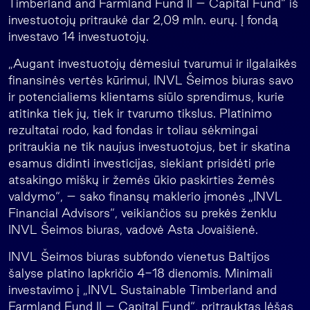
Timberland and Farmland Fund II – Capital Fund“ iš
investuotojų pritraukė dar 2,09 mln. eurų. Į fondą
investavo 14 investuotojų.
„Augant investuotojų dėmesiui tvarumui ir ilgalaikės
finansinės vertės kūrimui, INVL Šeimos biuras savo
ir potencialiems klientams siūlo sprendimus, kurie
atitinka tiek jų, tiek ir tvarumo tikslus. Platinimo
rezultatai rodo, kad fondas ir toliau sėkmingai
pritraukia ne tik naujus investuotojus, bet ir skatina
esamus didinti investicijas, siekiant prisidėti prie
atsakingo miškų ir žemės ūkio paskirties žemės
valdymo“, – sako finansų maklerio įmonės „INVL
Financial Advisors“, veikiančios su prekės ženklu
INVL Šeimos biuras, vadovė Asta Jovaišienė.
INVL Šeimos biuras subfondo vienetus Baltijos
šalyse platino lapkričio 4-18 dienomis. Minimali
investavimo į „INVL Sustainable Timberland and
Farmland Fund II – Capital Fund“, pritrauktas lėšas