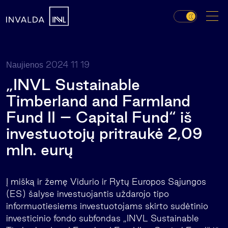
2024 11 19
Naujienos
„INVL Sustainable
Timberland and Farmland
Fund II – Capital Fund“ iš
investuotojų pritraukė 2,09
mln. eurų
Į mišką ir žemę Vidurio ir Rytų Europos Sąjungos
(ES) šalyse investuojantis uždarojo tipo
informuotiesiems investuotojams skirto sudėtinio
investicinio fondo subfondas „INVL Sustainable