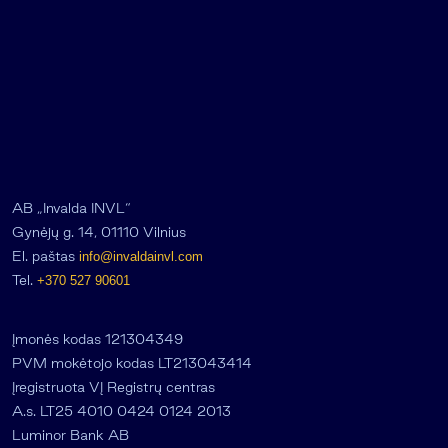
AB „Invalda INVL“
Gynėjų g. 14, 01110 Vilnius
El. paštas
info@invaldainvl.com
Tel.
+370 527 90601
Įmonės kodas 121304349
PVM mokėtojo kodas LT213043414
Įregistruota VĮ Registrų centras
A.s. LT25 4010 0424 0124 2013
Luminor Bank AB