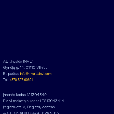
AB „Invalda INVL“
Gynėjų g. 14, 01110 Vilnius
El. paštas
info@invaldainvl.com
Tel.
+370 527 90601
Įmonės kodas 121304349
PVM mokėtojo kodas LT213043414
Įregistruota VĮ Registrų centras
A.s. LT25 4010 0424 0124 2013