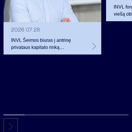
INVL fon
viešą obl
12 mln. 
planavo
2026 07 28
INVL Šeimos biuras į antrinę
privataus kapitalo rinką
investuojantį fondą pritraukė 17,4
mln. JAV dolerių