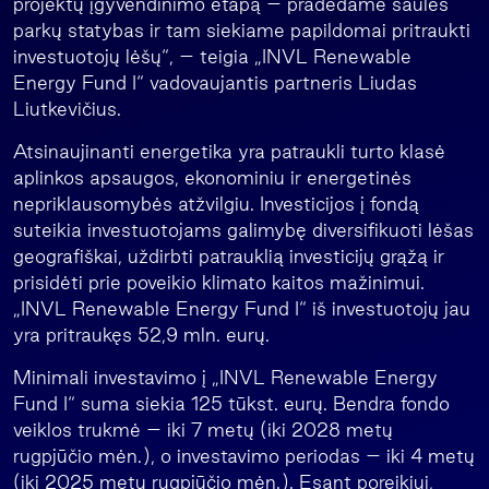
projektų įgyvendinimo etapą – pradedame saulės
parkų statybas ir tam siekiame papildomai pritraukti
investuotojų lėšų“, – teigia „INVL Renewable
Energy Fund I“ vadovaujantis partneris Liudas
Liutkevičius.
Atsinaujinanti energetika yra patraukli turto klasė
aplinkos apsaugos, ekonominiu ir energetinės
nepriklausomybės atžvilgiu. Investicijos į fondą
suteikia investuotojams galimybę diversifikuoti lėšas
geografiškai, uždirbti patrauklią investicijų grąžą ir
prisidėti prie poveikio klimato kaitos mažinimui.
„INVL Renewable Energy Fund I“ iš investuotojų jau
yra pritraukęs 52,9 mln. eurų.
Minimali investavimo į „INVL Renewable Energy
Fund I“ suma siekia 125 tūkst. eurų. Bendra fondo
veiklos trukmė – iki 7 metų (iki 2028 metų
rugpjūčio mėn.), o investavimo periodas – iki 4 metų
(iki 2025 metų rugpjūčio mėn.). Esant poreikiui,