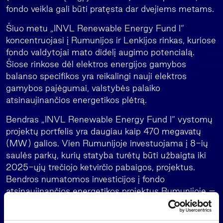
fondo veikla gali būti pratęsta dar dvejiems metams.
Šiuo metu „INVL Renewable Energy Fund I“
koncentruojasi į Rumunijos ir Lenkijos rinkas, kuriose
fondo valdytojai mato didelį augimo potencialą.
Šiose rinkose dėl elektros energijos gamybos
balanso specifikos yra reikalingi nauji elektros
gamybos pajėgumai, valstybės palaiko
atsinaujinančios energetikos plėtrą.
Bendras „INVL Renewable Energy Fund I“ vystomų
projektų portfelis yra daugiau kaip 470 megavatų
(MW) galios. Vien Rumunijoje investuojama į 8-ių
saulės parkų, kurių statyba turėtų būti užbaigta iki
2025-ųjų trečiojo ketvirčio pabaigos, projektus.
Bendros numatomos investicijos į fondo
atsinaujinančios energetikos projektus Rumunijoje –
apie 350 mln. eurų. Įgyvendinus saulės parkų
projektus Lenkijoje, jėgaines numatoma pasiūlyti