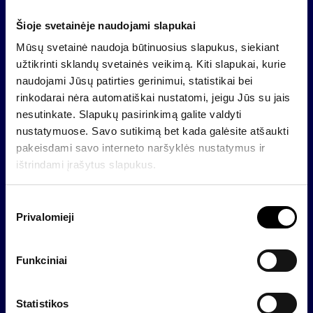
įsigyti galutiniams vartotojams, siekiantiems
patenkinti savo elektros energijos poreikius.
Šioje svetainėje naudojami slapukai
Mūsų svetainė naudoja būtinuosius slapukus, siekiant
Apie „INVL Renewable Energy Fund I“
užtikrinti sklandų svetainės veikimą. Kiti slapukai, kurie
2021 m. liepos 20 d. turto valdymo bendrovės „INVL
naudojami Jūsų patirties gerinimui, statistikai bei
Asset Management“ įsteigtas informuotiesiems
rinkodarai nėra automatiškai nustatomi, jeigu Jūs su jais
investuotojams skirtas subfondas investuoja į
nesutinkate. Slapukų pasirinkimą galite valdyti
ankstyvos ir vidutinės vystymo stadijos
nustatymuose. Savo sutikimą bet kada galėsite atšaukti
atsinaujinančios energetikos (saulės, vėjo) projektus,
pakeisdami savo interneto naršyklės nustatymus ir
kurie apima naujų jėgainių statybą, jėgainių
ištrindami įrašytus slapukus.
eksploatavimui reikalingos infrastruktūros sukūrimą ir
(arba) įsigijimą bei efektyvų turimų jėgainių valdymą
S
Europos Sąjungoje ir Europos Ekonominės Erdvės
Privalomieji
u
valstybėse-narėse.
t
i
„INVL Asset Management“ priklauso Baltijos šalyse
Funkciniai
k
pirmaujančiai investicijų valdymo ir gyvybės
i
draudimo grupei INVL.
m
Statistikos