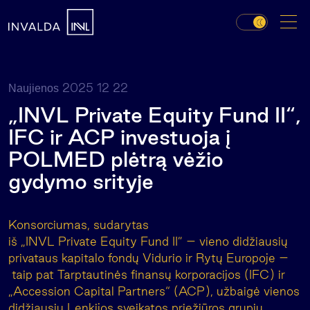
2025 12 22
Naujienos
„INVL Private Equity Fund II“,
IFC ir ACP investuoja į
POLMED plėtrą vėžio
gydymo srityje
Konsorciumas, sudarytas
iš „INVL Private Equity Fund II” – vieno didžiausių
privataus kapitalo fondų Vidurio ir Rytų Europoje –
taip pat Tarptautinės finansų korporacijos (IFC) ir
„Accession Capital Partners“ (ACP), užbaigė vienos
didžiausių Lenkijos sveikatos priežiūros grupių