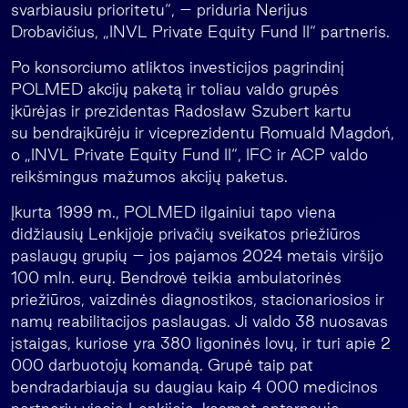
svarbiausiu prioritetu“, – priduria Nerijus
Drobavičius, „INVL Private Equity Fund II“ partneris.
Po konsorciumo atliktos investicijos pagrindinį
POLMED akcijų paketą ir toliau valdo grupės
įkūrėjas ir prezidentas Radosław Szubert kartu
su bendraįkūrėju ir viceprezidentu Romuald Magdoń,
o „INVL Private Equity Fund II“, IFC ir ACP valdo
reikšmingus mažumos akcijų paketus.
Įkurta 1999 m., POLMED ilgainiui tapo viena
didžiausių Lenkijoje privačių sveikatos priežiūros
paslaugų grupių – jos pajamos 2024 metais viršijo
100 mln. eurų. Bendrovė teikia ambulatorinės
priežiūros, vaizdinės diagnostikos, stacionariosios ir
namų reabilitacijos paslaugas. Ji valdo 38 nuosavas
įstaigas, kuriose yra 380 ligoninės lovų, ir turi apie 2
000 darbuotojų komandą. Grupė taip pat
bendradarbiauja su daugiau kaip 4 000 medicinos