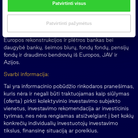
grupė pritraukė daugiau nei 1,2 mlrd. eurų
Patvirtinti visus
k
įsipareigojimų į penkis specializuotus augimo
i
kapitalo fondus. Fondus remia patikimi instituciniai
m
Patvirtinti pažymėtus
investuotojai, tarp kurių yra Europos investicijų
a
fondas, Tarptautinė finansų korporacija (IFC),
s
Europos rekonstrukcijos ir plėtros bankas bei
daugybė bankų, šeimos biurų, fondų fondų, pensijų
fondų ir draudimo bendrovių iš Europos, JAV ir
Azijos.
Svarbi informacija:
Tai yra informacinio pobūdžio rinkodaros pranešimas,
kuris nėra ir negali būti traktuojamas kaip siūlymas
(oferta) pirkti kolektyvinio investavimo subjekto
vienetus, investavimo rekomendacija ar investicinis
tyrimas, nes nėra rengiamas atsižvelgiant į bet kokių
konkrečių individualių investuotojų investavimo
tikslus, finansinę situaciją ar poreikius.