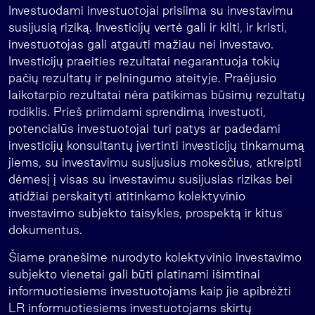
Investuodami investuotojai prisiima su investavimu
susijusią riziką. Investicijų vertė gali ir kilti, ir kristi,
investuotojas gali atgauti mažiau nei investavo.
Investicijų praeities rezultatai negarantuoja tokių
pačių rezultatų ir pelningumo ateityje. Praėjusio
laikotarpio rezultatai nėra patikimas būsimų rezultatų
rodiklis. Prieš priimdami sprendimą investuoti,
potencialūs investuotojai turi patys ar padedami
investicijų konsultantų įvertinti investicijų tinkamumą
jiems, su investavimu susijusius mokesčius, atkreipti
dėmesį į visas su investavimu susijusias rizikas bei
atidžiai perskaityti atitinkamo kolektyvinio
investavimo subjekto taisykles, prospektą ir kitus
dokumentus.
Šiame pranešime nurodyto kolektyvinio investavimo
subjekto vienetai gali būti platinami išimtinai
informuotiesiems investuotojams kaip jie apibrėžti
LR informuotiesiems investuotojams skirtų