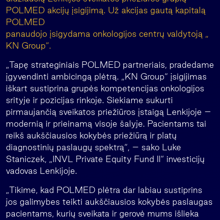
POLMED akcijų įsigijimą. Už akcijas gautą kapitalą
POLMED
panaudojo įsigydama onkologijos centrų valdytoją „
KN Group“.
„Tapę strateginiais POLMED partneriais, pradedame
įgyvendinti ambicingą plėtrą. „KN Group“ įsigijimas
iškart sustiprina grupės kompetencijas onkologijos
srityje ir pozicijas rinkoje. Siekiame sukurti
pirmaujančią sveikatos priežiūros įstaigą Lenkijoje –
modernią ir prieinamą visoje šalyje. Pacientams tai
reikš aukščiausios kokybės priežiūrą ir platų
diagnostinių paslaugų spektrą“,
– sako
Luke
Staniczek, „INVL Private Equity Fund II“ investicijų
vadovas Lenkijoje.
„Tikime, kad POLMED plėtra dar labiau sustiprins
jos galimybes teikti aukščiausios kokybės paslaugas
pacientams, kurių sveikata ir gerovė mums išlieka