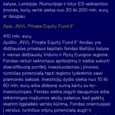
šalyse, Lenkijoje, Rumunijoje ir kitur ES veikiančios
įmonės, kurių vertė siekia nuo 30 iki 200 mln. eurų
ar daugiau.
Apie „INVL Private Equity Fund II“
410 mln. eurų
dydžio „INVL Private Equity Fund II“ fondas yra
didžiausias privataus kapitalo fondas Baltijos šalyse
ir vienas didžiausių Vidurio ir Rytų Europos regione.
Fondas neturi sektoriaus apribojimų ir siekia sukurti
diversifikuotą portfelį, investuodamas į įmones,
turinčias potencialą tapti regiono lyderėmis savo
pramonės šakose. Investicijų dydis siekia nuo 10 iki
60 mln. eurų arba didesnę sumą kartu su ko-
investuotojais. Fondas siekia įsigyti daugumos arba
reikšmingos mažumos akcijų paketus, kad galėtų
skatinti ilgalaikės vertės kūrimą. Fondas orientuojasi
į verslus, turinčius stiprų potencialą augti ir