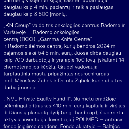
partnerių visoje Lenkijoje, kasmet aptarnauja
daugiau kaip 4 mln. pacientų ir teikia paslaugas
daugiau kaip 3 500 įmonių.
„KN Group“ valdo tris onkologijos centrus Radome ir
Varšuvoje – Radomo onkologijos
centrą (RCO), „Gamma Knife Centre“
ir Radomo šeimos centrą, kurių bendros 2024 m.
pajamos siekė 54,5 mln. eurų. Juose dirba daugiau
kaip 700 darbuotojų ir yra apie 150 lovų, įskaitant 14
chemoterapijos kėdžių. Grupei vadovauja
tarptautiniu mastu pripažintas neurochirurgas
prof. Mirosław Ząbek ir Dorota Ząbek, kurie abu tęs
darbą įmonėje.
„INVL Private Equity Fund II“, šių metų pradžioje
sėkmingai pritraukęs 410 mln. eurų kapitalą ir viršijęs
didžiausią planuotą dydį (angl. hard cap), šiuo metu
aktyviai investuoja. Investicija į POLMED – antrasis
fondo įsigijimo sandoris. Fondo akiratyje – Baltijos