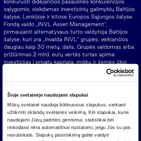
konkuruoti didėjančios pasaulinės konkurencijos
sąlygomis, siekdamas investicinių galimybių Baltijos
šalyse, Lenkijoje ir kitose Europos Sąjungos šalyse.
Fondą valdo „INVL Asset Management“,
pirmaujanti alternatyvaus turto valdytoja Baltijos
šalyse, kuri yra „Invalda INVL” grupės, veikiančios
daugiau kaip 30 metų, dalis. Grupės valdomas arba
prižiūrimas 2 mlrd. eurų vertės turtas apima
investicijas į privatų kapitalą, miškų ir žemės ūkio
paskirties žemę, atsinaujinančią energetiką,
nekilnojamąjį turtą bei privačią skolą. Grupės veikla
taip pat apima šeimos biuro paslaugas Lietuvoje,
Latvijoje ir Estijoje, pensijų fondų Latvijoje valdymą
Šioje svetainėje naudojami slapukai
ir investicijas į pasaulinius trečiųjų šalių fondus.
Mūsų svetainė naudoja būtinuosius slapukus, siekiant
Apie Tarptautinę finansų korporaciją (IFC)
užtikrinti sklandų svetainės veikimą. Kiti slapukai, kurie
naudojami Jūsų patirties gerinimui, statistikai bei
Tarptautinė finansų korporacija (angl.
rinkodarai nėra automatiškai nustatomi, jeigu Jūs su jais
International Finance Corporation, IFC), Pasaulio
nesutinkate. Slapukų pasirinkimą galite valdyti
banko grupės narė, yra didžiausia pasaulyje plėtros