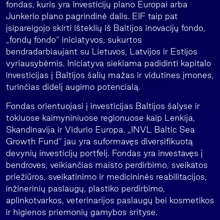
fondas, kuris yra Investicijų plano Europai arba
Junkerio plano pagrindinė dalis. EIF taip pat
įsipareigojo skirti išteklių iš Baltijos inovacijų fondo,
„fondų fondo“ iniciatyvos, sukurtos
bendradarbiaujant su Lietuvos, Latvijos ir Estijos
vyriausybėmis. Iniciatyva siekiama padidinti kapitalo
investicijas į Baltijos šalių mažas ir vidutines įmones,
turinčias didelį augimo potencialą.
Fondas orientuojasi į investicijas Baltijos šalyse ir
tokiuose kaimyniniuose regionuose kaip Lenkija,
Skandinavija ir Vidurio Europa. „INVL Baltic Sea
Growth Fund“ jau yra suformavęs diversifikuotą
devynių investicijų portfelį. Fondas yra investavęs į
bendroves, veikiančias maisto perdirbimo, sveikatos
priežiūros, sveikatinimo ir medicininės reabilitacijos,
inžinerinių paslaugų, plastiko perdirbimo,
aplinkotvarkos, veterinarijos paslaugų bei kosmetikos
ir higienos priemonių gamybos srityse.