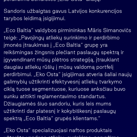
Sandoris užbaigtas gavus Latvijos konkurencijos
tarybos leidimą įsigijimui.
„Eco Baltia“ valdybos pirmininkas Māris Simanovičs
teigė: „Pavojingų atliekų surinkimo ir perdirbimo
įmonės įtraukimas į „Eco Baltia“ grupę yra
reikšmingas žingsnis plečiant paslaugų spektrą ir
įgyvendinant mūsų plėtros strategiją, įtraukiant
daugiau atliekų rūšių į mūsų valdomą portfelį
perdirbimui. „Eko Osta“ įsigijimas atveria šaliai naujų
galimybių užtikrinti efektyvesnį atliekų tvarkymo
ciklą tuose segmentuose, kuriuose anksčiau buvo
sunku atitikti reglamentavimo standartus.
Džiaugiamės šiuo sandoriu, kuris leis mums
užtikrinti dar platesnį ir kokybiškesnį paslaugų
spektrą „Eco Baltia“ grupės klientams.“
„Eko Osta” specializuojasi naftos produktais