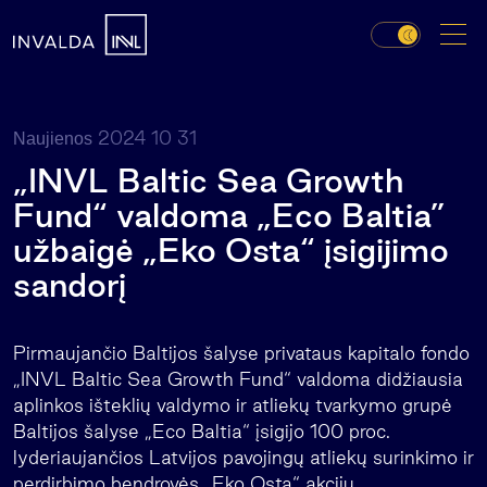
2024 10 31
Naujienos
„INVL Baltic Sea Growth
Fund“ valdoma „Eco Baltia”
užbaigė „Eko Osta“ įsigijimo
sandorį
Pirmaujančio Baltijos šalyse privataus kapitalo fondo
„INVL Baltic Sea Growth Fund“ valdoma didžiausia
aplinkos išteklių valdymo ir atliekų tvarkymo grupė
Baltijos šalyse „Eco Baltia“ įsigijo 100 proc.
lyderiaujančios Latvijos pavojingų atliekų surinkimo ir
perdirbimo bendrovės „Eko Osta“ akcijų.