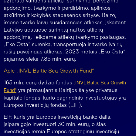
užteršto vandens atliekų surinkimo, pervežimo,
apdorojimo, tvarkymo ir perdirbimo, aplinkos
atkūrimo ir kokybės stebėsenos srityse. Be to,
įmonė tvarko laivų susidarančias atliekas, įskaitant
Latvijos uostuose surinktų naftos atliekų
apdorojimą. Teikdama atliekų tvarkymo paslaugas,
„Eko Osta“ surenka, transportuoja ir tvarko įvairių
rūšių pavojingas atliekas. 2023 metais „Eko Osta“
pajamos siekė 7,85 mln. eurų.
Apie „INVL Baltic Sea Growth Fund“
165 mln. eurų dydžio fondas
„INVL Baltic Sea Growth
yra pirmaujantis Baltijos šalyse privataus
Fund“
kapitalo fondas, kurio pagrindinis investuotojas yra
Europos investicijų fondas (EIF).
EIF, kuris yra Europos investicijų banko dalis,
įsipareigojo investuoti 30 mln. eurų, o šias
investicijas remia Europos strateginių investicijų