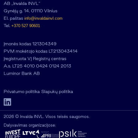
AB „Invalda INVL“
Gynėjų g. 14, 01110 Vilnius
El. paštas
info@invaldainvl.com
Tel.
+370 527 90601
Įmonės kodas 121304349
PVM mokėtojo kodas LT213043414
Įregistruota VĮ Registrų centras
A.s. LT25 4010 0424 0124 2013
Luminor Bank AB
Privatumo politika
Slapukų politika
2026 © Invalda INVL. Visos teisės saugomos.
Dalyvavimas organizacijose: