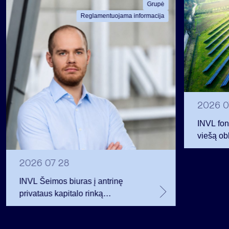
Grupė
Reglamentuojama informacija
2026 0
INVL fon
viešą obl
12 mln. 
planavo
2026 07 28
INVL Šeimos biuras į antrinę
privataus kapitalo rinką
investuojantį fondą pritraukė 17,4
mln. JAV dolerių