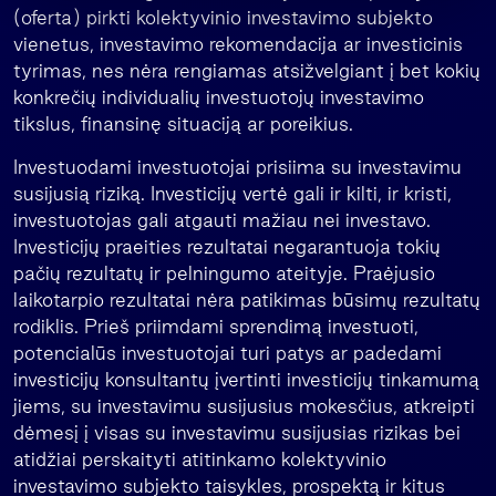
(oferta) pirkti kolektyvinio investavimo subjekto
vienetus, investavimo rekomendacija ar investicinis
tyrimas, nes nėra rengiamas atsižvelgiant į bet kokių
konkrečių individualių investuotojų investavimo
tikslus, finansinę situaciją ar poreikius.
Investuodami investuotojai prisiima su investavimu
susijusią riziką. Investicijų vertė gali ir kilti, ir kristi,
investuotojas gali atgauti mažiau nei investavo.
Investicijų praeities rezultatai negarantuoja tokių
pačių rezultatų ir pelningumo ateityje. Praėjusio
laikotarpio rezultatai nėra patikimas būsimų rezultatų
rodiklis. Prieš priimdami sprendimą investuoti,
potencialūs investuotojai turi patys ar padedami
investicijų konsultantų įvertinti investicijų tinkamumą
jiems, su investavimu susijusius mokesčius, atkreipti
dėmesį į visas su investavimu susijusias rizikas bei
atidžiai perskaityti atitinkamo kolektyvinio
investavimo subjekto taisykles, prospektą ir kitus