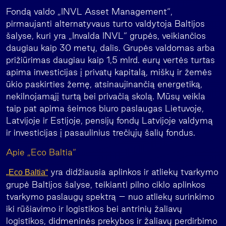
Fondą valdo „INVL Asset Management“,
pirmaujanti alternatyvaus turto valdytoja Baltijos
šalyse, kuri yra „Invalda INVL“ grupės, veikiančios
daugiau kaip 30 metų, dalis. Grupės valdomas arba
prižiūrimas daugiau kaip 1,5 mlrd. eurų vertės turtas
apima investicijas į privatų kapitalą, miškų ir žemės
ūkio paskirties žemę, atsinaujinančią energetiką,
nekilnojamąjį turtą bei privačią skolą. Mūsų veikla
taip pat apima šeimos biuro paslaugas Lietuvoje,
Latvijoje ir Estijoje, pensijų fondų Latvijoje valdymą
ir investicijas į pasaulinius trečiųjų šalių fondus.
Apie „Eco Baltia“
yra didžiausia aplinkos ir atliekų tvarkymo
„Eco Baltia“
grupė Baltijos šalyse, teikianti pilno ciklo aplinkos
tvarkymo paslaugų spektrą – nuo atliekų surinkimo
iki rūšiavimo ir logistikos bei antrinių žaliavų
logistikos, didmeninės prekybos ir žaliavų perdirbimo