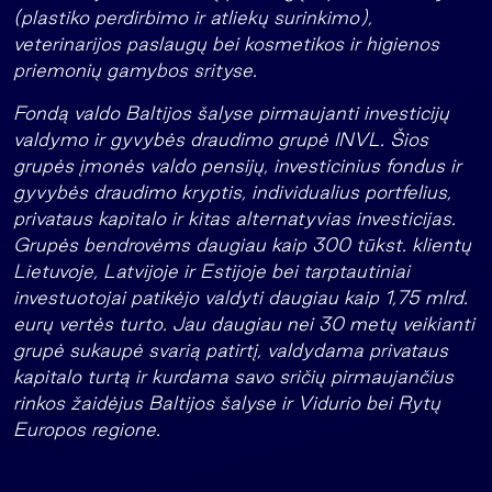
(plastiko perdirbimo ir atliekų surinkimo),
veterinarijos paslaugų bei kosmetikos ir higienos
priemonių gamybos srityse.
Fondą valdo Baltijos šalyse pirmaujanti investicijų
valdymo ir gyvybės draudimo grupė INVL. Šios
grupės įmonės valdo pensijų, investicinius fondus ir
gyvybės draudimo kryptis, individualius portfelius,
privataus kapitalo ir kitas alternatyvias investicijas.
Grupės bendrovėms daugiau kaip 300 tūkst. klientų
Lietuvoje, Latvijoje ir Estijoje bei tarptautiniai
investuotojai patikėjo valdyti daugiau kaip 1,75 mlrd.
eurų vertės turto. Jau daugiau nei 30 metų veikianti
grupė sukaupė svarią patirtį, valdydama privataus
kapitalo turtą ir kurdama savo sričių pirmaujančius
rinkos žaidėjus Baltijos šalyse ir Vidurio bei Rytų
Europos regione.