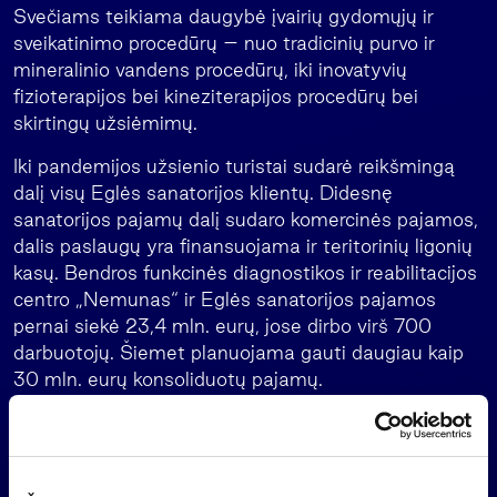
Svečiams teikiama daugybė įvairių gydomųjų ir
sveikatinimo procedūrų – nuo tradicinių purvo ir
mineralinio vandens procedūrų, iki inovatyvių
fizioterapijos bei kineziterapijos procedūrų bei
skirtingų užsiėmimų.
Iki pandemijos užsienio turistai sudarė reikšmingą
dalį visų Eglės sanatorijos klientų. Didesnę
sanatorijos pajamų dalį sudaro komercinės pajamos,
dalis paslaugų yra finansuojama ir teritorinių ligonių
kasų. Bendros funkcinės diagnostikos ir reabilitacijos
centro „Nemunas“ ir Eglės sanatorijos pajamos
pernai siekė 23,4 mln. eurų, jose dirbo virš 700
darbuotojų. Šiemet planuojama gauti daugiau kaip
30 mln. eurų konsoliduotų pajamų.
Artimiausiu metu numatoma investuoti į pastatų
renovaciją, siekiant padidinti patalpų energetinį
efektyvumą, pritaikyti renovuotas patalpas naujoms