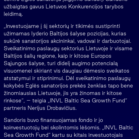
užbaigtas gavus Lietuvos Konkurencijos tarybos
leidimą.
„Investuojame į šį sektorių ir tikimės sustiprinti
užimamas lyderio Baltijos šalyse pozicijas, kurias
sukūrė sanatorijos akcininkai, vadovai ir darbuotojai.
Sveikatinimo paslaugų sektorius Lietuvoje ir visame
Baltijos šalių regione, kaip ir kitose Europos
Sąjungos šalyse, turi didelį augimo potencialą
visuomenei skiriant vis daugiau dėmesio sveikatos
atstatymui ir stiprinimui. Dėl sveikatinimo paslaugų
kokybės Eglės sanatorijos prekės ženklas tapo bene
žinomiausias Lietuvoje, jis yra žinomas ir kitose
rinkose“, – teigia „INVL Baltic Sea Growth Fund“
partneris Nerijus Drobavičius.
Sandoris buvo finansuojamas fondo ir jo
koinvestuotojų bei skolintomis lėšomis. „INVL Baltic
Sea Growth Fund“ kartu su kitais investuotojais