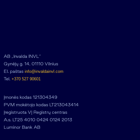
AB „Invalda INVL“
Gynėjų g. 14, 01110 Vilnius
El. paštas
info@invaldainvl.com
Tel.
+370 527 90601
Įmonės kodas 121304349
PVM mokėtojo kodas LT213043414
Įregistruota VĮ Registrų centras
A.s. LT25 4010 0424 0124 2013
Luminor Bank AB