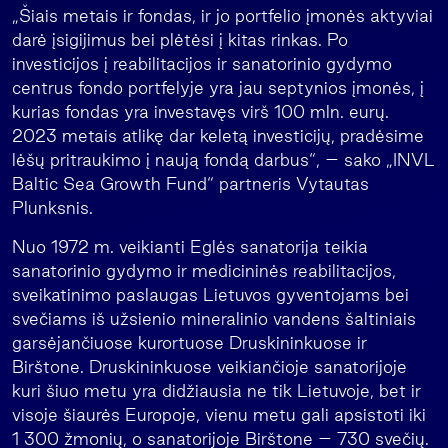
„Šiais metais ir fondas, ir jo portfelio įmonės aktyviai
darė įsigijimus bei plėtėsi į kitas rinkas. Po
investicijos į reabilitacijos ir sanatorinio gydymo
centrus fondo portfelyje yra jau septynios įmonės, į
kurias fondas yra investavęs virš 100 mln. eurų.
2023 metais atlikę dar keletą investicijų, pradėsime
lėšų pritraukimo į naują fondą darbus“, – sako „INVL
Baltic Sea Growth Fund“ partneris Vytautas
Plunksnis.
Nuo 1972 m. veikianti Eglės sanatorija teikia
sanatorinio gydymo ir medicininės reabilitacijos,
sveikatinimo paslaugas Lietuvos gyventojams bei
svečiams iš užsienio mineralinio vandens šaltiniais
garsėjančiuose kurortuose Druskininkuose ir
Birštone. Druskininkuose veikiančioje sanatorijoje
kuri šiuo metu yra didžiausia ne tik Lietuvoje, bet ir
visoje šiaurės Europoje, vienu metu gali apsistoti iki
1 300 žmonių, o sanatorijoje Birštone – 730 svečių.