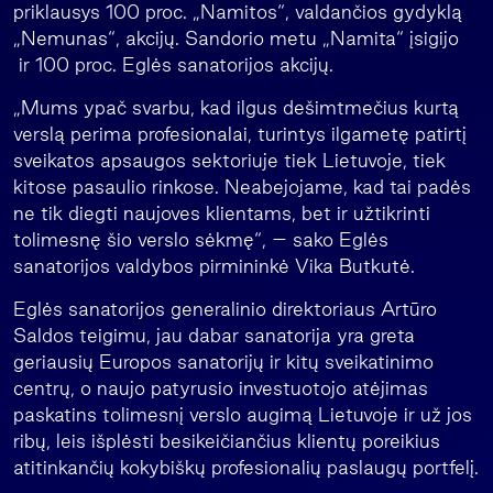
priklausys 100 proc. „Namitos“, valdančios gydyklą
„Nemunas“, akcijų. Sandorio metu „Namita“ įsigijo
ir 100 proc. Eglės sanatorijos akcijų.
„Mums ypač svarbu, kad ilgus dešimtmečius kurtą
verslą perima profesionalai, turintys ilgametę patirtį
sveikatos apsaugos sektoriuje tiek Lietuvoje, tiek
kitose pasaulio rinkose. Neabejojame, kad tai padės
ne tik diegti naujoves klientams, bet ir užtikrinti
tolimesnę šio verslo sėkmę“, – sako Eglės
sanatorijos valdybos pirmininkė Vika Butkutė.
Eglės sanatorijos generalinio direktoriaus Artūro
Saldos teigimu, jau dabar sanatorija yra greta
geriausių Europos sanatorijų ir kitų sveikatinimo
centrų, o naujo patyrusio investuotojo atėjimas
paskatins tolimesnį verslo augimą Lietuvoje ir už jos
ribų, leis išplėsti besikeičiančius klientų poreikius
atitinkančių kokybiškų profesionalių paslaugų portfelį.