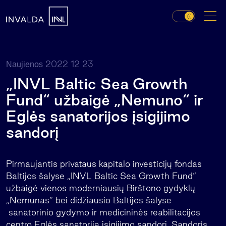
2022 12 23
Naujienos
„INVL Baltic Sea Growth
Fund“ užbaigė „Nemuno“ ir
Eglės sanatorijos įsigijimo
sandorį
Pirmaujantis privataus kapitalo investicijų fondas
Baltijos šalyse „INVL Baltic Sea Growth Fund“
užbaigė vienos moderniausių Birštono gydyklų
„Nemunas“ bei didžiausio Baltijos šalyse
sanatorinio gydymo ir medicininės reabilitacijos
centro Eglės sanatorija įsigijimo sandorį. Sandoris