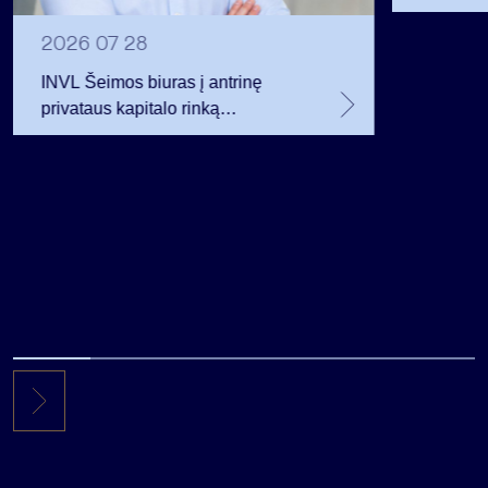
12 mln. 
planavo
2026 07 28
INVL Šeimos biuras į antrinę
privataus kapitalo rinką
investuojantį fondą pritraukė 17,4
mln. JAV dolerių