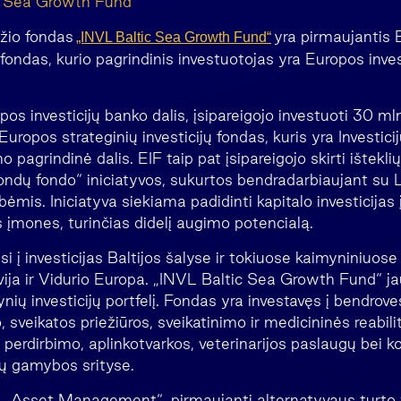
c Sea Growth Fund“
džio fondas
yra pirmaujantis B
„INVL Baltic Sea Growth Fund“
 fondas, kurio pagrindinis investuotojas yra Europos inves
pos investicijų banko dalis, įsipareigojo investuoti 30 mln
 Europos strateginių investicijų fondas, kuris yra Investic
 pagrindinė dalis. EIF taip pat įsipareigojo skirti išteklių
fondų fondo“ iniciatyvos, sukurtos bendradarbiaujant su L
bėmis. Iniciatyva siekiama padidinti kapitalo investicijas į
 įmones, turinčias didelį augimo potencialą.
i į investicijas Baltijos šalyse ir tokiuose kaimyniniuos
vija ir Vidurio Europa. „INVL Baltic Sea Growth Fund“ j
ynių investicijų portfelį. Fondas yra investavęs į bendrove
 sveikatos priežiūros, sveikatinimo ir medicininės reabilit
 perdirbimo, aplinkotvarkos, veterinarijos paslaugų bei k
ų gamybos srityse.
 Asset Management“, pirmaujanti alternatyvaus turto v