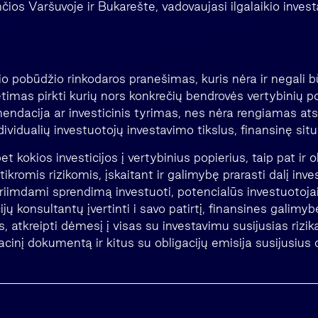
ios Varšuvoje ir Bukarešte, vadovaujasi ilgalaikio inves
a
io pobūdžio rinkodaros pranešimas, kuris nėra ir negali 
timas pirkti kurių nors konkrečių bendrovės vertybinių po
ndacija ar investicinis tyrimas, nes nėra rengiamas atsi
dividualių investuotojų investavimo tikslus, finansinę situ
 kokios investicijos į vertybinius popierius, taip pat ir ob
ikromis rizikomis, įskaitant ir galimybę prarasti dalį inve
 priimdami sprendimą investuoti, potencialūs investuotojai
ų konsultantų įvertinti i savo patirtį, finansines galimybe
, atkreipti dėmesį į visas su investavimu susijusias rizika
acinį dokumentą ir kitus su obligacijų emisija susijusiu