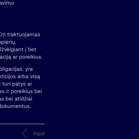
tavimo
būti traktuojamas
pierių,
žvelgiant į bet
aciją ar poreikius.
ligacijas, yra
sticijos arba visą
 turi patys ar
s ir poreikius bei
s bei atidžiai
s dokumentus.
Atgal