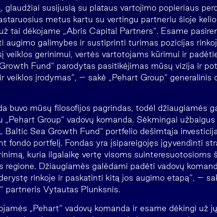
iją, glaudžiai susijusią su plataus vartojimo popieriaus pe
astaruosius metus kartu su vertingu partneriu šioje keli
 už tai dėkojame „Abris Capital Partners“. Esame pasire
i augimo galimybes ir sustiprinti turimas pozicijas rinkoj
veiklos gerinimui, vertės vartotojams kūrimui ir padėtie
Growth Fund“ parodytas pasitikėjimas mūsų vizija ir po
r veiklos įrodymas“, – sakė „Pehart Group“ generalinis d
da buvo mūsų filosofijos pagrindas, todėl džiaugiamės 
su „Pehart Group“ vadovų komanda. Sėkmingai užbaigus 
 Baltic Sea Growth Fund“ portfelio dešimtąja investicij
 fondo portfelį. Fondas yra įsipareigojęs įgyvendinti str
rinimą, kuria ilgalaikę vertę visoms suinteresuotosioms 
ius regione. Džiaugiamės galėdami padėti vadovų komanda
erystę rinkoje ir paskatinti kitą jos augimo etapą“, – sa
 partneris Vytautas Plunksnis.
uojamės „Pehart“ vadovų komanda ir esame dėkingi už j