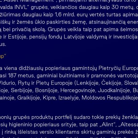
Invalda INVL” grupės, veikiančios daugiau kaip 30 metų, 
iūrimas daugiau kaip 1,6 mlrd. eurų vertės turtas apima i
miškų ir žemės ūkio paskirties žemę, atsinaujinančią ener
ą bei privačią skolą. Grupės veikla taip pat apima šeimo
e ir Estijoje, pensijų fondų Latvijoje valdymą ir investicija
us.
up“
a viena didžiausių popieriaus gamintojų Pietryčių Europ
ęsiasi 187 metus, gaminiai buitiniams ir pramonės varto
idurio, Rytų ir Pietų Europoje (Lenkijoje, Čekijoje, Slovak
joje, Serbijoje, Bosnijoje, Hercegovinoje, Juodkalnijoje, Bu
inoje, Graikijoje, Kipre, Izraelyje, Moldovos Respublikoje,
nių grupės produktų portfelį sudaro tokie prekių ženklai
sių higieninio popieriaus srityje, taip pat „Alint“, „Altes
 į rinką išleistas verslo klientams skirtų gaminių prekės