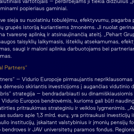
alutiniais vartotojais – perdirbėjams ji tiekia didžiulius 
 gaminami popieriaus gaminiai.
ve sieja su nuolatiniu tobulėjimu, efektyvumu, pagarba 
ių grupės istoriją kuriantiems žmonėms. Ji nuolat gerina
a tvaresnę aplinką ir atsinaujinančią ateitį. „Pehart Gr
saugos taisyklių laikymasis, išteklių atsekamumas, efek
as, saugi ir maloni aplinka darbuotojams bei partneria
inimas.
al Partners“
rtners“ – Vidurio Europoje pirmaujantis nepriklausomas 
 dėmesio skiriantis investicijoms į augančias vidutinio 
bris“ strategija – bendradarbiauti su dinamiškiausiomis 
Vidurio Europos bendrovėmis, kurioms gali būti naudinga
irties pritraukimas strateginiu ir veiklos lygmenimis. „Ab
las sudaro apie 1,3 mlrd. eurų, yra pritraukusi investicijų 
lio institucijų, įskaitant valstybinius ir įmonių pensijų f
o bendroves ir JAV universitetų paramos fondus. Regioni