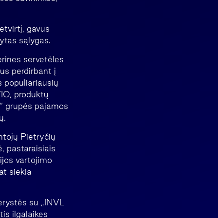
tvirtį, gavus
atytas sąlygas.
erines servetėles
mus perdirbant į
s populiariausių
VIO, produktų
t“ grupės pajamos
ų.
ntojų Pietryčių
, pastaraisiais
jos vartojimo
at siekia
nerystės su „INVL
is ilgalaikes