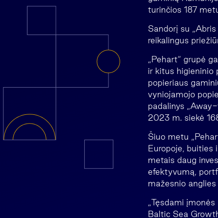
turinčios 187 metų 
Sandorį su „
Abris
reikalingus prieži
„Pehart“ grupė ga
ir kitus higienini
popieriaus gaminiu
vyniojamojo popie
padalinys „Away-f
2023 m. siekė 168
Šiuo metu „Pehart
Europoje, buities 
metais daug inves
efektyvumą, portfe
mažesnio anglies d
„Tęsdami įmonės p
Baltic Sea Growth