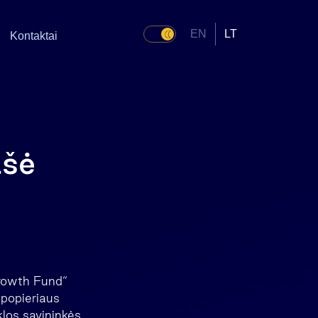
EN
LT
Kontaktai
ašė
Growth Fund“
 popieriaus
los savininkės,