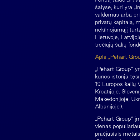
šalyse, kuri yra „
valdomas arba priž
privatų kapitalą, 
nekilnojamąjį turt
Lietuvoje, Latvijoj
trečiųjų šalių fond
Apie „Pehart Gro
„Pehart Group“ yr
kurios istorija t
19 Europos šalių V
Kroatijoje, Slovėni
Makedonijoje, Ukra
Albanijoje).
„Pehart Group“ įmo
vienas populiariau
praėjusiais metais