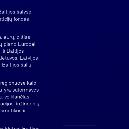
altijos šalyse
ticijų fondas
. eurų, o šias
ijų plano Europai
 iš Baltijos
ietuvos, Latvijos
 Baltijos šalių
e regionuose kaip
au yra suformavęs
s, veikiančias
acijos, inžinerinių
osmetikos ir
aldytoja Baltijos