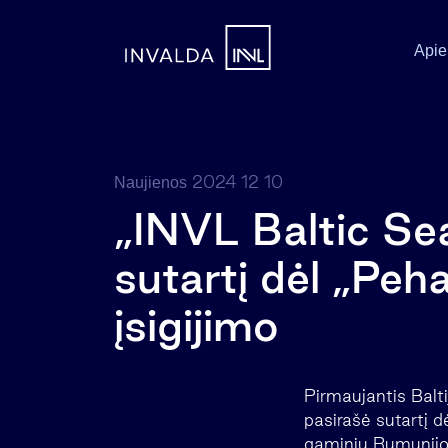
Apie
2024 12 10
Naujienos
„INVL Baltic Se
sutartį dėl „Peh
įsigijimo
Pirmaujantis Balt
pasirašė sutartį d
gaminių Rumunijoj