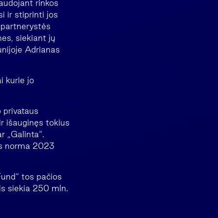
naudojant rinkos
r stiprinti jos
s partnerystės
es, siekiant jų
unijoje Adrianas
 kurie jo
 privataus
r išauginęs tokius
r „Galinta“.
žos norma 2023
und“ tos pačios
is siekia 250 mln.