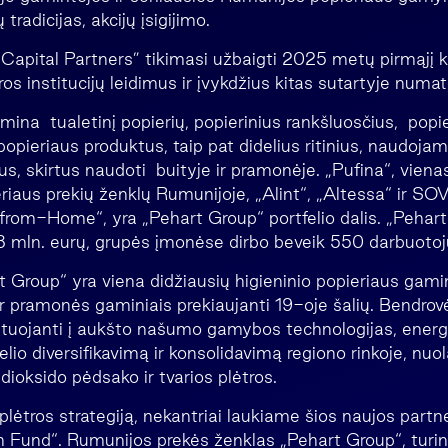
tradicijas, akcijų įsigijimo.
 Capital Partners”
tikimasi užbaigti 2025 metų pirmąjį ke
ūros institucijų leidimus ir įvykdžius kitas sutartyje num
mina tualetinį popierių, popierinius rankšluosčius, popi
o popieriaus produktus, taip pat didelius ritinius, naudoja
s, skirtus naudoti buityje ir pramonėje. „Pufina“, viena
riaus prekių ženklų Rumunijoje, „Alint“, „Altessa“ ir SO
rom-Home“, yra „Pehart Group“ portfelio dalis. „Pehar
 mln. eurų, grupės įmonėse dirbo beveik 550 darbuotoj
 Group“ yra viena didžiausių higieninio popieriaus gami
ir pramonės gaminiais prekiaujanti 19-oje šalių. Bendrovė
tuojanti į aukšto našumo gamybos technologijas, energi
lio diversifikavimą ir konsolidavimą regiono rinkoje, nuol
ioksido pėdsako ir tvarios plėtros.
lėtros strategiją, nekantriai laukiame šios naujos part
 Fund“. Rumunijos prekės ženklas „Pehart Group“, turint