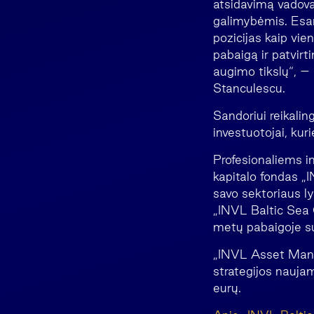
atsidavimą vadovau
galimybėmis. Esame
pozicijas kaip vie
pabaigą ir patvirt
augimo tikslų“, –
Stanculescu.
Sandoriui reikalin
investuotojai, ku
Profesionaliems i
kapitalo fondas „
savo sektoriaus ly
„INVL Baltic Sea
metų pabaigoje sud
„INVL Asset Mana
strategijos naujam
eurų.