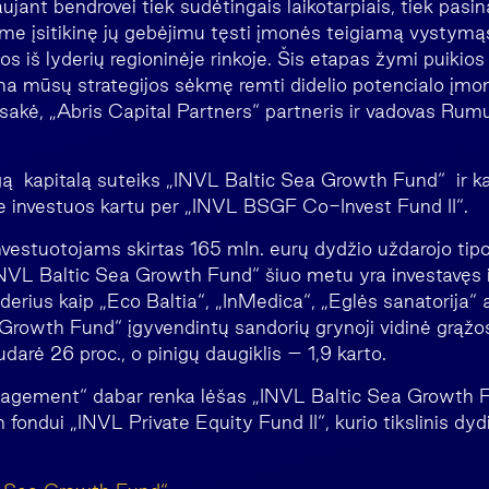
jant bendrovei tiek sudėtingais laikotarpiais, tiek pasi
 įsitikinę jų gebėjimu tęsti įmonės teigiamą vystymąsi i
nos iš lyderių regioninėje rinkoje. Šis etapas žymi puikio
ina mūsų strategijos sėkmę remti didelio potencialo įmon
 sakė, „Abris Capital Partners“ partneris ir vadovas Rum
gą kapitalą suteiks „INVL Baltic Sea Growth Fund“ ir kai
rie investuos kartu per „INVL BSGF Co-Invest Fund II“.
nvestuotojams skirtas 165 mln. eurų dydžio uždarojo tipo
INVL Baltic Sea Growth Fund“ šiuo metu yra investavęs i
derius kaip „Eco Baltia“, „InMedica“, „Eglės sanatorija“ a
 Growth Fund“ įgyvendintų sandorių grynoji vidinė grą
arė 26 proc., o pinigų daugiklis – 1,9 karto.
gement“ dabar renka lėšas „INVL Baltic Sea Growth F
 fondui „INVL Private Equity Fund II“, kurio tikslinis dyd