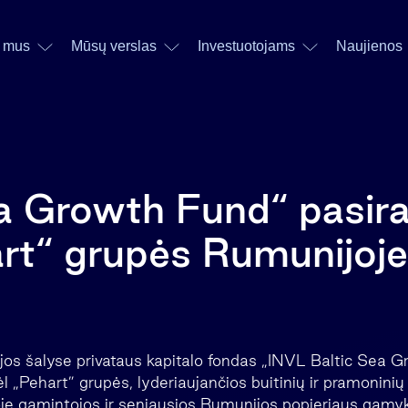
 mus
Mūsų verslas
Investuotojams
Naujienos
a Growth Fund“ pasir
art“ grupės Rumunijoje
ijos šalyse privataus kapitalo fondas „INVL Baltic Sea 
ėl „Pehart” grupės, lyderiaujančios buitinių ir pramoninių
e gamintojos ir seniausios Rumunijos popieriaus gamyk