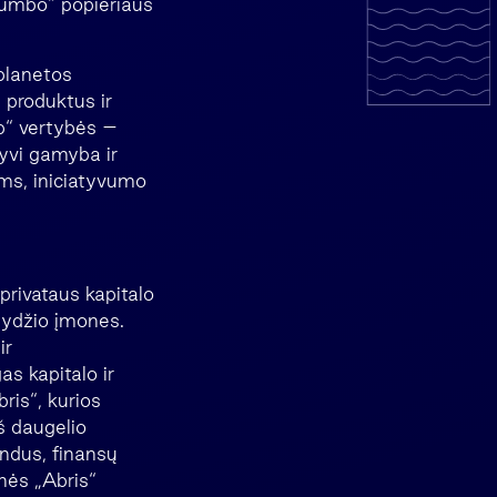
„jumbo“ popieriaus
planetos
 produktus ir
up“ vertybės –
tyvi gamyba ir
ms, iniciatyvumo
privataus kapitalo
dydžio įmones.
ir
s kapitalo ir
ris“, kurios
iš daugelio
ondus, finansų
nės „Abris“