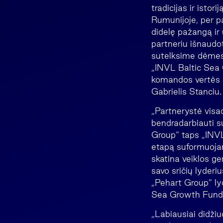
tradicijas ir istor
Rumunijoje, per p
didelę pažangą ir
partneriu išnaudot
sutelksime dėmesį 
„INVL Baltic Sea 
komandos vertės i
Gabrielis Stanciu.
„Partnerystė visa
bendradarbiauti 
Group“ taps „INVL
etapą suformuojant
skatina veiklos ge
savo sričių lyder
„Pehart Group“ lyd
Sea Growth Fund”
„Labiausiai didži