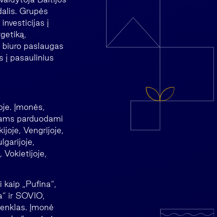
dalis. Grupės
nvesticijas į
getiką,
s biuro paslaugas
s į pasaulinius
oje. Įmonės,
tojams parduodami
ijoje, Vengrijoje,
lgarijoje,
 Vokietijoje,
 kaip „Pufina“,
sa“ ir SOVIO,
 ženklas. Įmonė