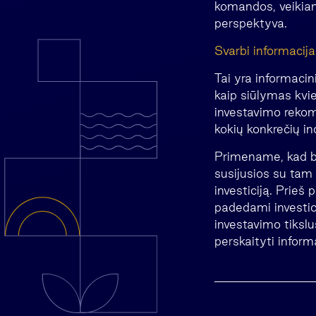
komandos, veikianč
perspektyva.
Svarbi informacij
Tai yra informacin
kaip siūlymas kvie
investavimo rekome
kokių konkrečių in
Primename, kad bet
susijusios su tam t
investiciją. Prieš
padedami investicij
investavimo tikslus
perskaityti inform