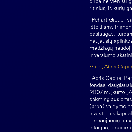
dirba ne vien su g
ritinius, iš kurių
„Pehart Group“ sa
ištekliams ir įmon
paslaugas, kurdam
naujausių aplinko
medžiagų naudojim
ir verslumo skat
Apie „Abris Capit
„Abris Capital Pa
fondas, daugiausia
2007 m. įkurto „A
sėkmingiausiomis 
(arba) valdymo pat
investicinis kapita
pirmaujančių pasau
įstaigas, draudim