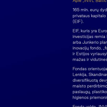
Apie „INVL Balti
165 mln. eurų dy
privataus kapitalo
(EIF).
EIF, kuris yra Euro
investicijas remia
arba Junkerio plano
inovacijų fondo, „
ir Estijos vyriausy
mažas ir vidutines
Fondas orientuojas
Lenkija, Skandina
diversifikuotą dev
maisto perdirbimo,
paslaugų, plastiko
higienos priemoni
Fondą valdo „INVL