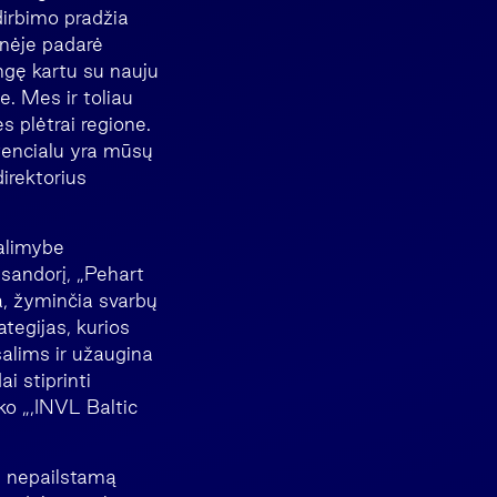
rdirbimo pradžia
onėje padarė
ngę kartu su nauju
e. Mes ir toliau
s plėtrai regione.
tencialu yra mūsų
irektorius
galimybe
sandorį, „Pehart
a, žyminčia svarbų
ategijas, kurios
šalims ir užaugina
i stiprinti
ko „‚INVL Baltic
ų nepailstamą