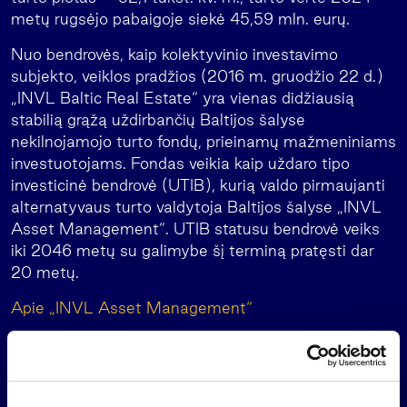
metų rugsėjo pabaigoje siekė 45,59 mln. eurų.
Nuo bendrovės, kaip kolektyvinio investavimo
subjekto, veiklos pradžios (2016 m. gruodžio 22 d.)
„INVL Baltic Real Estate“ yra vienas didžiausią
stabilią grąžą uždirbančių Baltijos šalyse
nekilnojamojo turto fondų, prieinamų mažmeniniams
investuotojams. Fondas veikia kaip uždaro tipo
investicinė bendrovė (UTIB), kurią valdo pirmaujanti
alternatyvaus turto valdytoja Baltijos šalyse „INVL
Asset Management“. UTIB statusu bendrovė veiks
iki 2046 metų su galimybe šį terminą pratęsti dar
20 metų.
Apie „INVL Asset Management“
„INVL Asset Management“ yra pirmaujanti
alternatyvaus turto valdytoja Baltijos šalyse.
Siekiame geriausio rizikos ir grąžos santykio