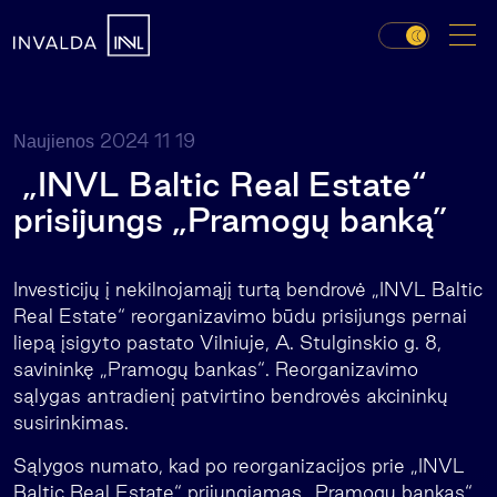
2024 11 19
Naujienos
„INVL Baltic Real Estate“
prisijungs „Pramogų banką”
Investicijų į nekilnojamąjį turtą bendrovė „INVL Baltic
Real Estate“ reorganizavimo būdu prisijungs pernai
liepą įsigyto pastato Vilniuje, A. Stulginskio g. 8,
savininkę „Pramogų bankas“. Reorganizavimo
sąlygas antradienį patvirtino bendrovės akcininkų
susirinkimas.
Sąlygos numato, kad po reorganizacijos prie „INVL
Baltic Real Estate“ prijungiamas „Pramogų bankas“