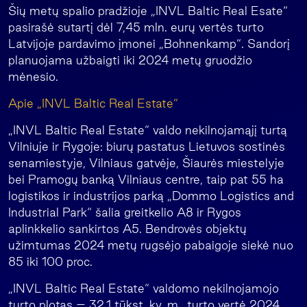
Šių metų spalio pradžioje „INVL Baltic Real Esate“
pasirašė sutartį dėl 7,45 mln. eurų vertės turto
Latvijoje pardavimo įmonei „Bohnenkamp“. Sandorį
planuojama užbaigti iki 2024 metų gruodžio
mėnesio.
Apie „INVL Baltic Real Estate“
„INVL Baltic Real Estate“ valdo nekilnojamąjį turtą
Vilniuje ir Rygoje: biurų pastatus Lietuvos sostinės
senamiestyje, Vilniaus gatvėje, Šiaurės miestelyje
bei Pramogų banką Vilniaus centre, taip pat 55 ha
logistikos ir industrijos parką „Dommo Logistics and
Industrial Park“ šalia greitkelio A8 ir Rygos
aplinkkelio sankirtos A5. Bendrovės objektų
užimtumas 2024 metų rugsėjo pabaigoje siekė nuo
85 iki 100 proc.
„INVL Baltic Real Estate“ valdomo nekilnojamojo
turto plotas – 32,1 tūkst. kv. m., turto vertė 2024