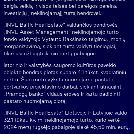
baigia veiklą ir visos teisės bei pareigos pereina
investicijų į nekilnojamąjį turtą bendrovei.
„INVL Baltic Real Estate“ valdančios bendrovės
„INVL Asset Management“ nekilnojamojo turto
fondo valdytojo Vytauto Bakšinsko teigimu, įmonių
reorganizavimą, siekiant turtą valdyti tiesiogiai,
tikimasi užbaigti iki šių metų pabaigos.
Istorinio ir valstybės saugomo kultūros paveldo
objekto bendras plotas sudaro 4,1 tūkst. kvadratinių
metrų. Šiuo metu vyksta nuomojamo pastato
pertvarkos projektavimo darbai, siekiant atnaujinti
„Pramogų banko“ vidaus erdves ir kartu padidinti
pastato nuomojamą plotą.
„INVL Baltic Real Esate“ Lietuvoje ir Latvijoje valdo
32,1 tūkst. kv. m. nekilnojamojo turto, kurio vertė
2024 metų rugsėjo pabaigoje siekė 45,59 mln. eurų.