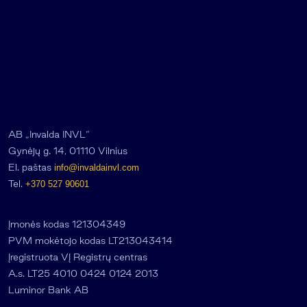
AB „Invalda INVL“
Gynėjų g. 14, 01110 Vilnius
El. paštas
info@invaldainvl.com
Tel.
+370 527 90601
Įmonės kodas 121304349
PVM mokėtojo kodas LT213043414
Įregistruota VĮ Registrų centras
A.s. LT25 4010 0424 0124 2013
Luminor Bank AB