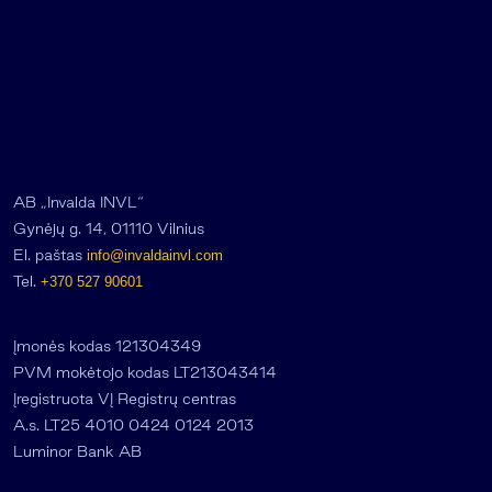
AB „Invalda INVL“
Gynėjų g. 14, 01110 Vilnius
El. paštas
info@invaldainvl.com
Tel.
+370 527 90601
Įmonės kodas 121304349
PVM mokėtojo kodas LT213043414
Įregistruota VĮ Registrų centras
A.s. LT25 4010 0424 0124 2013
Luminor Bank AB