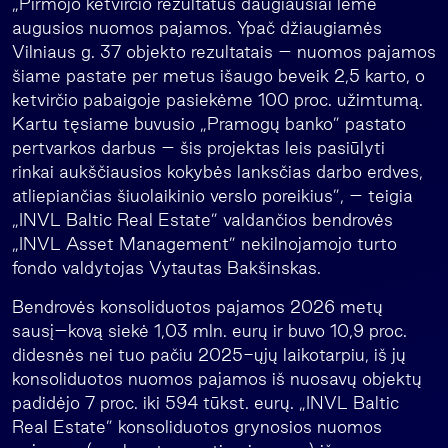
„Pirmojo ketvirčio rezultatus daugiausiai lėmė
augusios nuomos pajamos. Ypač džiaugiamės
Vilniaus g. 37 objekto rezultatais – nuomos pajamos
šiame pastate per metus išaugo beveik 2,5 karto, o
ketvirčio pabaigoje pasiekėme 100 proc. užimtumą.
Kartu tęsiame buvusio „Pramogų banko” pastato
pertvarkos darbus – šis projektas leis pasiūlyti
rinkai aukščiausios kokybės lanksčias darbo erdves,
atliepiančias šiuolaikinio verslo poreikius”, – teigia
„INVL Baltic Real Estate” valdančios bendrovės
„INVL Asset Management” nekilnojamojo turto
fondo valdytojas Vytautas Bakšinskas.
Bendrovės konsoliduotos pajamos 2026 metų
sausį–kovą siekė 1,03 mln. eurų ir buvo 10,9 proc.
didesnės nei tuo pačiu 2025-ųjų laikotarpiu, iš jų
konsoliduotos nuomos pajamos iš nuosavų objektų
padidėjo 7 proc. iki 594 tūkst. eurų. „INVL Baltic
Real Estate” konsoliduotos grynosios nuomos