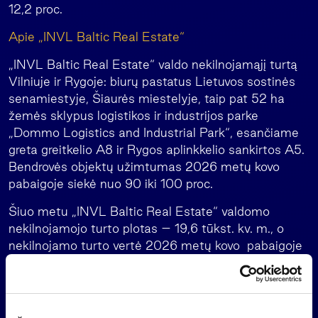
12,2 proc.
Apie „INVL Baltic Real Estate“
„INVL Baltic Real Estate“ valdo nekilnojamąjį turtą
Vilniuje ir Rygoje: biurų pastatus Lietuvos sostinės
senamiestyje, Šiaurės miestelyje, taip pat 52 ha
žemės sklypus logistikos ir industrijos parke
„Dommo Logistics and Industrial Park“, esančiame
greta greitkelio A8 ir Rygos aplinkkelio sankirtos A5.
Bendrovės objektų užimtumas 2026 metų kovo
pabaigoje siekė nuo 90 iki 100 proc.
Šiuo metu „INVL Baltic Real Estate“ valdomo
nekilnojamojo turto plotas – 19,6 tūkst. kv. m., o
nekilnojamo turto vertė 2026 metų kovo pabaigoje
buvo 48,3 mln. eurų.
Nuo bendrovės, kaip kolektyvinio investavimo
subjekto, veiklos pradžios (2016 m. gruodžio 22 d.)