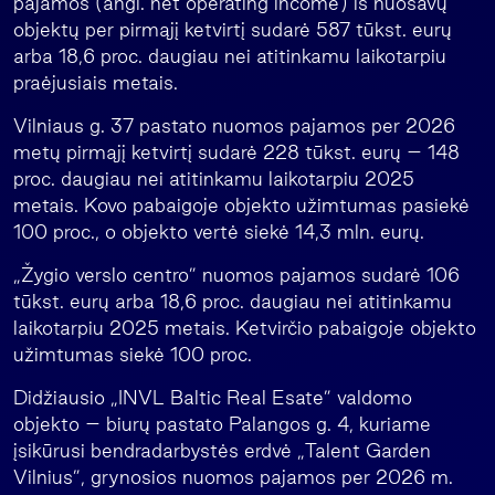
pajamos (angl. net operating income) iš nuosavų
objektų per pirmąjį ketvirtį sudarė 587 tūkst. eurų
arba 18,6 proc. daugiau nei atitinkamu laikotarpiu
praėjusiais metais.
Vilniaus g. 37 pastato nuomos pajamos per 2026
metų pirmąjį ketvirtį sudarė 228 tūkst. eurų – 148
proc. daugiau nei atitinkamu laikotarpiu 2025
metais. Kovo pabaigoje objekto užimtumas pasiekė
100 proc., o objekto vertė siekė 14,3 mln. eurų.
„Žygio verslo centro” nuomos pajamos sudarė 106
tūkst. eurų arba 18,6 proc. daugiau nei atitinkamu
laikotarpiu 2025 metais. Ketvirčio pabaigoje objekto
užimtumas siekė 100 proc.
Didžiausio „INVL Baltic Real Esate” valdomo
objekto – biurų pastato Palangos g. 4, kuriame
įsikūrusi bendradarbystės erdvė „Talent Garden
Vilnius”, grynosios nuomos pajamos per 2026 m.