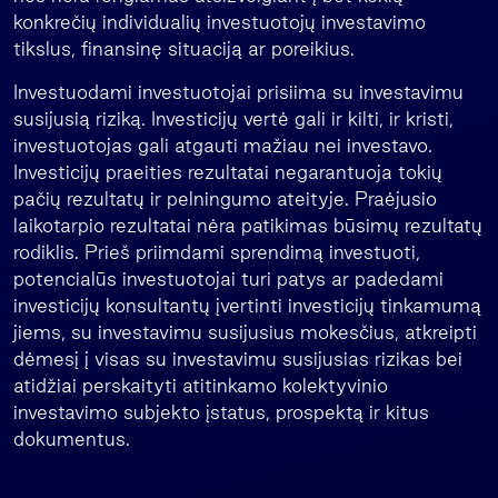
konkrečių individualių investuotojų investavimo
tikslus, finansinę situaciją ar poreikius.
Investuodami investuotojai prisiima su investavimu
susijusią riziką. Investicijų vertė gali ir kilti, ir kristi,
investuotojas gali atgauti mažiau nei investavo.
Investicijų praeities rezultatai negarantuoja tokių
pačių rezultatų ir pelningumo ateityje. Praėjusio
laikotarpio rezultatai nėra patikimas būsimų rezultatų
rodiklis. Prieš priimdami sprendimą investuoti,
potencialūs investuotojai turi patys ar padedami
investicijų konsultantų įvertinti investicijų tinkamumą
jiems, su investavimu susijusius mokesčius, atkreipti
dėmesį į visas su investavimu susijusias rizikas bei
atidžiai perskaityti atitinkamo kolektyvinio
investavimo subjekto įstatus, prospektą ir kitus
dokumentus.