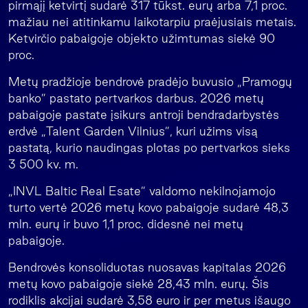
pirmąjį ketvirtį sudarė 317 tūkst. eurų arba 7,1 proc.
mažiau nei atitinkamu laikotarpiu praėjusiais metais.
Ketvirčio pabaigoje objekto užimtumas siekė 90
proc.
Metų pradžioje bendrovė pradėjo buvusio „Pramogų
banko” pastato pertvarkos darbus. 2026 metų
pabaigoje pastate įsikurs antroji bendradarbystės
erdvė „Talent Garden Vilnius”, kuri užims visą
pastatą, kurio naudingas plotas po pertvarkos sieks
3 500 kv. m.
„INVL Baltic Real Esate” valdomo nekilnojamojo
turto vertė 2026 metų kovo pabaigoje sudarė 48,3
mln. eurų ir buvo 1,1 proc. didesnė nei metų
pabaigoje.
Bendrovės konsoliduotas nuosavas kapitalas 2026
metų kovo pabaigoje siekė 28,43 mln. eurų. Šis
rodiklis akcijai sudarė 3,58 euro ir per metus išaugo