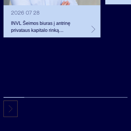
12 mln. 
planavo
2026 07 28
INVL Šeimos biuras į antrinę
privataus kapitalo rinką
investuojantį fondą pritraukė 17,4
mln. JAV dolerių