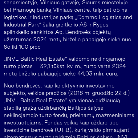
senamiestyje, Vilniaus gatvėje, Šiaurės miestelyje
bei Pramogų banką Vilniaus centre, taip pat 55 ha
logistikos ir industrijos parką „Dommo Logistics and
Industrial Park“ šalia greitkelio A8 ir Rygos
aplinkkelio sankirtos A5. Bendrovės objektų
užimtumas 2024 metų birželio pabaigoje siekė nuo
85 iki 100 proc.
„INVL Baltic Real Estate“ valdomo nekilnojamojo
turto plotas – 32,1 tūkst. kv. m., turto vertė 2024
metų birželio pabaigoje siekė 44,03 mln. eurų.
Nuo bendrovės, kaip kolektyvinio investavimo
subjekto, veiklos pradžios (2016 m. gruodžio 22 d.)
„INVL Baltic Real Estate“ yra vienas didžiausią
stabilią grąžą uždirbančių Baltijos šalyse
nekilnojamojo turto fondų, prieinamų mažmeniniams
investuotojams. Fondas veikia kaip uždaro tipo
investicinė bendrovė (UTIB), kurią valdo pirmaujanti
alternatyvaus turto valdytoja Baltijos šalyse „INVL