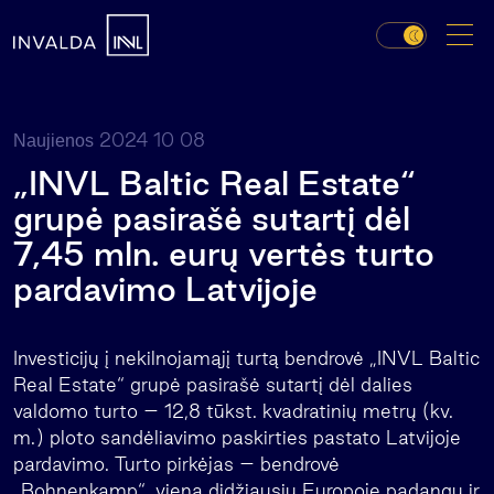
2024 10 08
Naujienos
„INVL Baltic Real Estate“
grupė pasirašė sutartį dėl
7,45 mln. eurų vertės turto
pardavimo Latvijoje
Investicijų į nekilnojamąjį turtą bendrovė „INVL Baltic
Real Estate“ grupė pasirašė sutartį dėl dalies
valdomo turto – 12,8 tūkst. kvadratinių metrų (kv.
m.) ploto sandėliavimo paskirties pastato Latvijoje
pardavimo. Turto pirkėjas – bendrovė
„Bohnenkamp“, viena didžiausių Europoje padangų ir