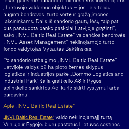
lėšas galėsime panaudoti tolimesnėms investicijoms
į Lietuvoje valdomus objektus – jos leis toliau
auginti bendrovės turto vertę ir grąžą įmonės
akcininkams. Dalis iš sandorio gautų lėšų taip pat
bus panaudota banko paskolai Latvijoje grąžinti“, –
sako „INVL Baltic Real Estate“ valdančios bendrovės
„INVL Asset Management“ nekilnojamojo turto
fondo valdytojas Vytautas Bakšinskas.
Po sandorio užbaigimo „INVL Baltic Real Estate“
Latvijoje valdys 52 ha ploto žemės sklypus
logistikos ir industrijos parke „Dommo Logistics and
Industrial Park“ šalia greitkelio A8 ir Rygos
aplinkkelio sankirtos A5, kurie skirti vystymui arba
pardavimui.
Apie „INVL Baltic Real Estate“
valdo nekilnojamąjį turtą
„INVL Baltic Real Estate“
Vilniuje ir Rygoje: biurų pastatus Lietuvos sostinės