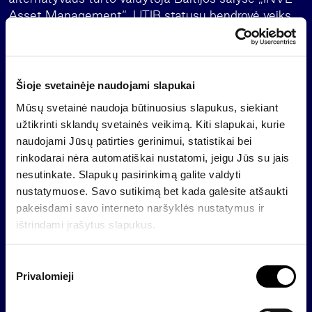
Asset Management“. UTIB statusu bendrovė veiks
iki 2046 metų su galimybe šį terminą pratęsti dar
20 metų.
Apie „INVL Asset Management“
Šioje svetainėje naudojami slapukai
„INVL Asset Management“ yra pirmaujanti
Mūsų svetainė naudoja būtinuosius slapukus, siekiant
alternatyvaus turto valdytoja Baltijos šalyse.
užtikrinti sklandų svetainės veikimą. Kiti slapukai, kurie
Siekiame geriausio rizikos ir grąžos santykio
naudojami Jūsų patirties gerinimui, statistikai bei
investuotojams bei daryti teigiamą ekonominį
rinkodarai nėra automatiškai nustatomi, jeigu Jūs su jais
poveikį savo regionui.
nesutinkate. Slapukų pasirinkimą galite valdyti
nustatymuose. Savo sutikimą bet kada galėsite atšaukti
Esame „Invalda INVL“ grupės, veikiančios daugiau
pakeisdami savo interneto naršyklės nustatymus ir
kaip 30 metų, dalis. Mūsų grupės valdomas arba
ištrindami įrašytus slapukus.
prižiūrimas daugiau kaip 1,5 mlrd. eurų vertės turtas
apima investicijas į privatų kapitalą, miškų ir žemės
S
ūkio paskirties žemę, atsinaujinančią energetiką,
Privalomieji
u
nekilnojamąjį turtą bei privačią skolą. Mūsų veikla
t
taip pat apima šeimos biuro paslaugas Lietuvoje,