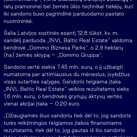
ratų pramoninei bei žemės ūkio technikai tiekėjų, kuri
iki sandorio buvo pagrindinė parduodamo pastato
nuomininkė.
Šalia Latvijos sostinės esantį 12,8 tūkst. kv. m.
sandėlį parduoda „INVL Baltic Real Estate“ valdoma
bendrovė „Dommo Biznesa Parks“, o 2,9 hektarų
(ha) žemės sklypą – „Dommo Gruppa“.
Sandorio vertė siekia 7,45 mln. eurų, o jį užbaigti
numatoma per artimiausius du mėnesius, įvykdžius
visas sutarties sąlygas. Sandorio teigiama įtaka
„INVL Baltic Real Estate“ veiklos rezultatams sieks
1,6 mln. eurų, o bendrovės grynųjų aktyvų vertės
vienai akcijai įtaka – 0,20 euro.
„Džiaugiamės šiuo sandoriu tiek dėl to, jog sandoris
turės reikšmingos teigiamos įtakos finansiniams
rezultatams, tiek dėl to, jog gautas iš šio sandorio