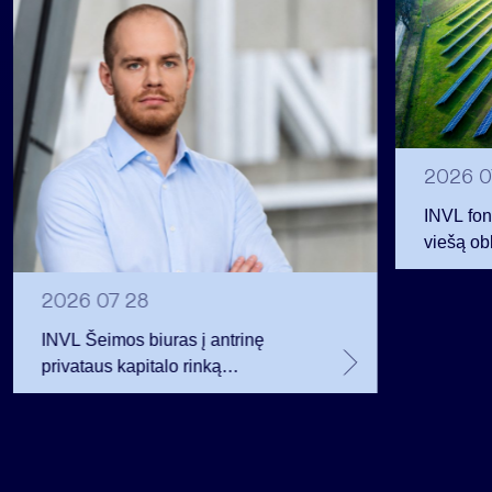
2026 0
INVL fon
viešą obl
12 mln. 
planavo
2026 07 28
INVL Šeimos biuras į antrinę
privataus kapitalo rinką
investuojantį fondą pritraukė 17,4
mln. JAV dolerių