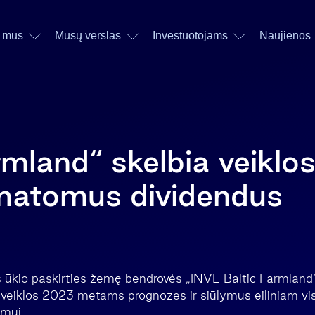
 mus
Mūsų verslas
Investuotojams
Naujienos
mland“ skelbia veiklo
umatomus dividendus
ės ūkio paskirties žemę bendrovės „INVL Baltic Farmland
 veiklos 2023 metams prognozes ir siūlymus eiliniam vi
imui.