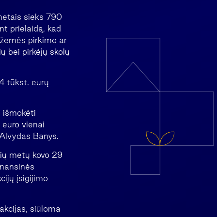
etais sieks 790
t prielaidą, kad
 žemės pirkimo ar
 bei pirkėjų skolų
 tūkst. eurų
 išmokėti
 euro vienai
 Alvydas Banys.
šių metų kovo 29
inansinės
ijų įsigijimo
akcijas, siūloma