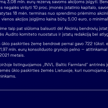
imą 3,08 mln. eurų rezervą savoms akcijoms įsigyti. Ben
us negalės viršyti 10 proc. įmonės įstatinio kapitalo, sa
tatytas 18 mėn. terminas nuo sprendimo priėmimo akcini
vienos akcijos įsigijimo kaina būtų 5,00 euro, o minimal
kime taip pat siūloma balsuoti dėl Akcinių bendrovių įst
ės Audito komiteto nuostatus ir įstatų redakciją bei atlygi
ės ūkio paskirties žemę bendrovė pernai gavo 722 tūkst. 
1,97 mln. eurų konsoliduoto grynojo pelno – atitinkamai 
 2021 metais.
biržoje listinguojamos „INVL Baltic Farmland“ antrinės 
žemės ūkio paskirties žemės Lietuvoje, kuri nuomojama
ninkams.