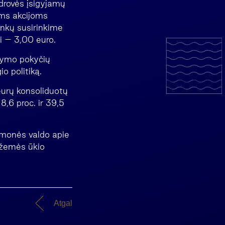
drovės įsigyjamų
voms akcijoms
nkų susirinkime
i – 3,00 euro.
atymo pokyčių
o politiką.
eurų konsoliduotų
8,6 proc. ir 39,5
įmonės valdo apie
 žemės ūkio
Atgal