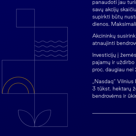
panaudoti jau tur
savų akcijų skaiči
supirkti būtų nus
dienos. Maksimali 
Akcininkų susirin
atnaujinti bendrov
Investicijų į žem
pajamų ir uždirbo 
proc. daugiau nei
„Nasdaq“ Vilnius 
3 tūkst. hektarų 
bendrovėms ir ūki