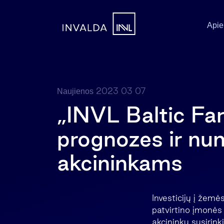
Apie
2023 03 07
Naujienos
„INVL Baltic Far
prognozes ir n
akcininkams
Investicijų į žem
patvirtino įmonės
akcininkų susirink