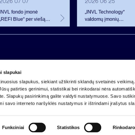
2026 07 07
2026 06 25
INVL fondo įmonė
„INVL Technology“
„REFI Blue“ per viešą
valdomų įmonių
obligacijų emisiją
darbuotojai realizavo
pritraukė 12 mln. eurų –
opcionus ir tapo
2 mln. daugiau nei
akcininkais
planavo
i slapukai
Įmonės kodas 121304349
nuosius slapukus, siekiant užtikrinti sklandų svetainės veikimą. 
PVM mokėtojo kodas LT213043414
ūsų patirties gerinimui, statistikai bei rinkodarai nėra automatiš
Įregistruota VĮ Registrų centras
ate. Slapukų pasirinkimą galite valdyti nustatymuose. Savo sutik
A.s. LT25 4010 0424 0124 2013
mi savo interneto naršyklės nustatymus ir ištrindami įrašytus sl
Luminor Bank AB
Funkciniai
Statistikos
Rinkodaro
Dalyvavimas organi