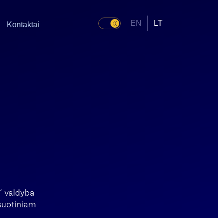
EN
LT
Kontaktai
s
“ valdyba
suotiniam