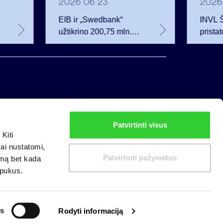
2026 06 23
2026
EIB ir „Swedbank“
INVL 
užtikrino 200,75 mln.
prista
eurų finansavimą
investu
Rūdninkų karinio
auganč
miestelio vystytojai
privat
Patvirtinti visus
Privatumo politika
Kiti
Slapukų politika
kai nustatomi,
Patvirtinti pažymėtus
imą bet kada
apukus.
s
Rodyti informaciją
zacijose: