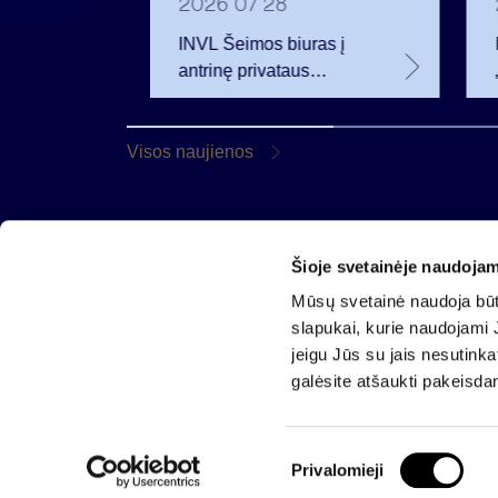
2026 07 28
t
INVL Šeimos biuras į
uropos
antrinę privataus
kapitalo rinką
rivataus
investuojantį fondą
pritraukė 17,4 mln. JAV
Visos naujienos
dolerių
Šioje svetainėje naudojam
AB „Invalda INVL“
Mūsų svetainė naudoja būti
Gynėjų g. 14, 01110 Vilnius
slapukai, kurie naudojami J
El. paštas
info@invaldainvl.com
jeigu Jūs su jais nesutink
Tel.
+370 527 90601
galėsite atšaukti pakeisda
S
Privalomieji
u
2026 © Invalda INVL. Visos teisės saugomos.