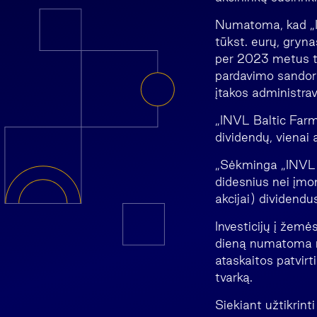
Numatoma, kad „I
tūkst. eurų, gryna
per 2023 metus tu
pardavimo sandorių
įtakos administra
„INVL Baltic Far
dividendų, vienai a
„Sėkminga „INVL B
didesnius nei įmo
akcijai) dividend
Investicijų į žem
dieną numatoma n
ataskaitos patvirt
tvarką.
Siekiant užtikrin