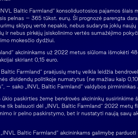
NVL Baltic Farmland“ konsoliduotosios pajamos šiais m
sis pelnas – 365 tūkst. eurų. Ši prognozė parengta daran
rimų sklypų vertė nepakis, nebus sudaryta jokių naujų
 ir nebus pirkėjų įsiskolinimo vertės sumažėjimo pokyčių
vimo mokesčio dydžiui.
mland“ akcininkams už 2022 metus siūloma išmokėti 484
kcijai skiriant 0,15 euro.
altic Farmland“ praėjusių metų veikla leidžia bendrovei
nės dividendų politikoje numatytus (ne mažiau kaip 0,10
us“, – sako „INVL Baltic Farmland“ valdybos pirmininkas
ės ūkio paskirties žemę bendrovės akcininkų susirinkime 
e tik balsuoti dėl „INVL Baltic Farmland“ 2022 metų f
inimo ir pelno paskirstymo, bet ir nustatyti naują savų akc
ti „INVL Baltic Farmland“ akcininkams galimybę parduoti 