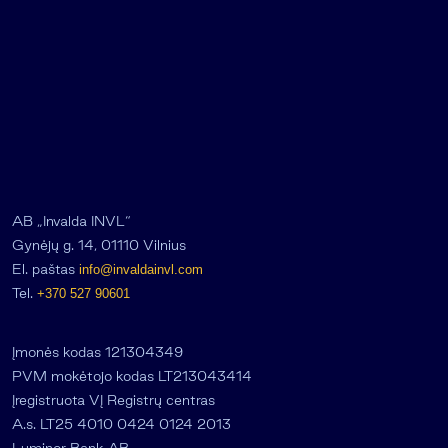
AB „Invalda INVL“
Gynėjų g. 14, 01110 Vilnius
El. paštas
info@invaldainvl.com
Tel.
+370 527 90601
Įmonės kodas 121304349
PVM mokėtojo kodas LT213043414
Įregistruota VĮ Registrų centras
A.s. LT25 4010 0424 0124 2013