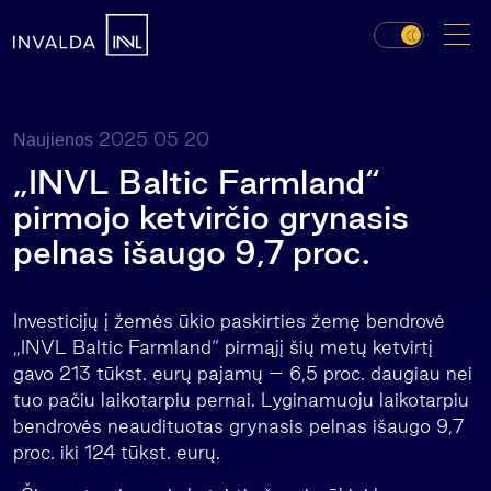
2025 05 20
Naujienos
„INVL Baltic Farmland“
pirmojo ketvirčio grynasis
pelnas išaugo 9,7 proc.
Investicijų į žemės ūkio paskirties žemę bendrovė
„INVL Baltic Farmland“ pirmąjį šių metų ketvirtį
gavo 213 tūkst. eurų pajamų – 6,5 proc. daugiau nei
tuo pačiu laikotarpiu pernai. Lyginamuoju laikotarpiu
bendrovės neaudituotas grynasis pelnas išaugo 9,7
proc. iki 124 tūkst. eurų.