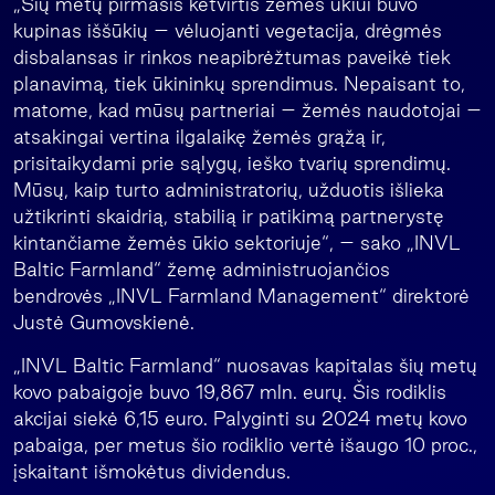
„Šių metų pirmasis ketvirtis žemės ūkiui buvo
kupinas iššūkių – vėluojanti vegetacija, drėgmės
disbalansas ir rinkos neapibrėžtumas paveikė tiek
planavimą, tiek ūkininkų sprendimus. Nepaisant to,
matome, kad mūsų partneriai – žemės naudotojai –
atsakingai vertina ilgalaikę žemės grąžą ir,
prisitaikydami prie sąlygų, ieško tvarių sprendimų.
Mūsų, kaip turto administratorių, užduotis išlieka
užtikrinti skaidrią, stabilią ir patikimą partnerystę
kintančiame žemės ūkio sektoriuje“, – sako „INVL
Baltic Farmland“ žemę administruojančios
bendrovės „INVL Farmland Management“ direktorė
Justė Gumovskienė.
„INVL Baltic Farmland“ nuosavas kapitalas šių metų
kovo pabaigoje buvo 19,867 mln. eurų. Šis rodiklis
akcijai siekė 6,15 euro. Palyginti su 2024 metų kovo
pabaiga, per metus šio rodiklio vertė išaugo 10 proc.,
įskaitant išmokėtus dividendus.