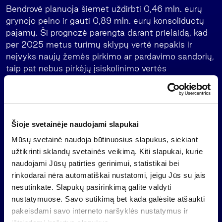
Bendrovė planuoja šiemet uždirbti 0,46 mln. eurų
grynojo pelno ir gauti 0,89 mln. eurų konsoliduotų
pajamų. Ši prognozė parengta darant prielaidą, kad
per 2025 metus turimų sklypų vertė nepakis ir
neįvyks naujų žemės pirkimo ar pardavimo sandorių,
taip pat nebus pirkėjų įsiskolinimo vertės
sumažėjimo pokyčių bei pirkėjų skolų įtakos
administravimo mokesčio dydžiui.
2024 metais „INVL Baltic Farmland“ uždirbo 1,836
mln. eurų grynojo pelno ir gavo 0,835 mln. eurų
Šioje svetainėje naudojami slapukai
konsoliduotų pajamų. Bendrovės akcininkams už
Mūsų svetainė naudoja būtinuosius slapukus, siekiant
2024 metus buvo išmokėta 0,387 mln. eurų
užtikrinti sklandų svetainės veikimą. Kiti slapukai, kurie
dividendų, vienai akcijai skiriant 0,12 euro.
naudojami Jūsų patirties gerinimui, statistikai bei
rinkodarai nėra automatiškai nustatomi, jeigu Jūs su jais
„Nasdaq“ Vilnius biržoje listinguojamos „INVL Baltic
nesutinkate. Slapukų pasirinkimą galite valdyti
Farmland“ antrinės įmonės Lietuvoje valdo apie 3
nustatymuose. Savo sutikimą bet kada galėsite atšaukti
tūkst. hektarų žemės ūkio paskirties žemės, kuri
pakeisdami savo interneto naršyklės nustatymus ir
nuomojama žemės ūkio bendrovėms ir ūkininkams.