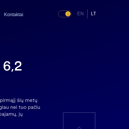
EN
LT
Kontaktai
 6,2
 pirmąjį šių metų
giau nei tuo pačiu
 pajamų, jų