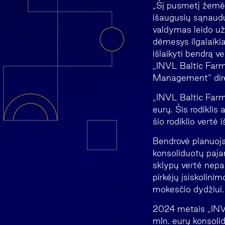
„Šį pusmetį žemės
išaugusių sąnaud
valdymas leido už
dėmesys ilgalaik
išlaikyti bendrą v
„INVL Baltic Far
Management“ dir
„INVL Baltic Farm
eurų. Šis rodiklis
šio rodiklio vertė
Bendrovė planuoja
konsoliduotų paja
sklypų vertė nepa
pirkėjų įsiskolini
mokesčio dydžiui.
2024 metais „INVL
mln. eurų konsoli