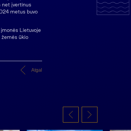
 net įvertinus
2024 metus buvo
s įmonės Lietuvoje
a žemės ūkio
Atgal