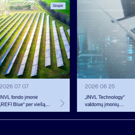
Grupė
2026 07 07
2026 06 25
INVL fondo įmonė
„INVL Technology“
„REFI Blue“ per viešą
valdomų įmonių
obligacijų emisiją
darbuotojai realizavo
pritraukė 12 mln. eurų –
opcionus ir tapo
2 mln. daugiau nei
akcininkais
planavo