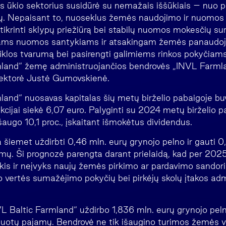
 ūkio sektorius susidūrė su nemažais iššūkiais – nuo p
ų. Nepaisant to, nuoseklus žemės naudojimo ir nuomos
tikrinti sklypų priežiūrą bei stabilų nuomos mokesčių su
iams nuomos santykiams ir atsakingam žemės panaudoj
eiklos tvarumą bei pasirengti galimiems rinkos pokyčiams
mland“ žemę administruojančios bendrovės „INVL Farml
ektorė Justė Gumovskienė.
land“ nuosavas kapitalas šių metų birželio pabaigoje bu
 akcijai siekė 6,07 euro. Palyginti su 2024 metų birželio
 išaugo 10,1 proc., įskaitant išmokėtus dividendus.
 šiemet uždirbti 0,46 mln. eurų grynojo pelno ir gauti 0
mų. Ši prognozė parengta darant prielaidą, kad per 20
kis ir neįvyks naujų žemės pirkimo ar pardavimo sandori
mo vertės sumažėjimo pokyčių bei pirkėjų skolų įtakos ad
 Baltic Farmland“ uždirbo 1,836 mln. eurų grynojo peln
duotų pajamų. Bendrovė ne tik išaugino turimos žemės ver