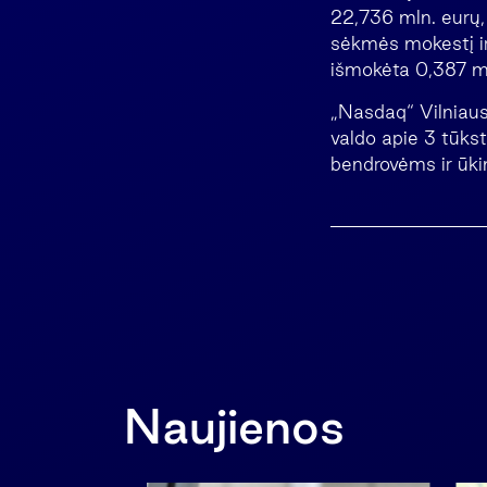
22,736 mln. eurų, 
sėkmės mokestį i
išmokėta 0,387 mln
„Nasdaq“ Vilniaus
valdo apie 3 tūks
bendrovėms ir ūki
Naujienos