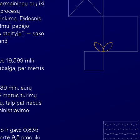
ermainingų orų iki
 procesų
rinkimą. Didesnis
imui padėjo
 ateityje“, – sako
and
vo 19,599 mln.
 pabaiga, per metus
,89 mln. eurų
25 metus turimų
ų, taip pat nebus
ministravimo
o ir gavo 0,835
tę 9,5 proc. iki