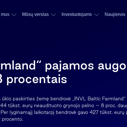
 mus
Mūsų verslas
Investuotojams
Naujienos
rmland“ pajamos augo
8 procentais
ės ūkio paskirties žemę bendrovė „INVL Baltic Farmland“
44 tūkst. eurų neaudituoto grynojo pelno – 8 proc. dau
. Per lyginamąjį laikotarpį bendrovė gavo 427 tūkst. eurų
 procento.