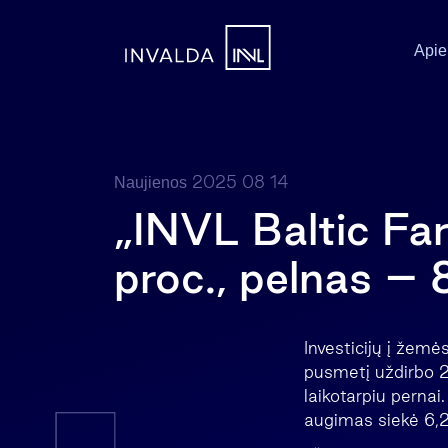
Apie
2025 08 14
Naujienos
„INVL Baltic Fa
proc., pelnas – 
Investicijų į žem
pusmetį uždirbo 2
laikotarpiu pernai
augimas siekė 6,2