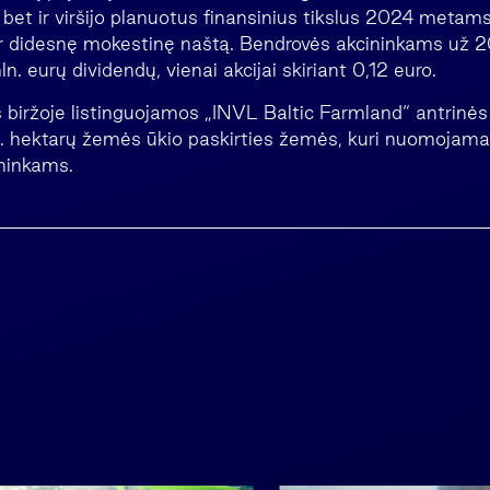
bet ir viršijo planuotus finansinius tikslus 2024 metams
r didesnę mokestinę naštą. Bendrovės akcininkams už 
. eurų dividendų, vienai akcijai skiriant 0,12 euro.
 biržoje listinguojamos „INVL Baltic Farmland“ antrinė
t. hektarų žemės ūkio paskirties žemės, kuri nuomojam
ninkams.