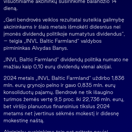
visuotiniame akcininkų susirinkime balandžio 14
dieną.
„Geri bendrovės veiklos rezultatai suteikia galimybę
akcininkams ir šiais metais išmokėti didesnius nei
įmonės dividendų politikoje numatytus dividendus“,
– teigia „INVL Baltic Farmland“ valdybos
pirmininkas Alvydas Banys.
„INVL Baltic Farmland“ dividendų politika numato ne
mažiau kaip 0,10 eurų dividendų vienai akcijai.
2024 metais „INVL Baltic Farmland“ uždirbo 1,836
mln. eurų grynojo pelno ir gavo 0,835 mln. eurų
konsoliduotų pajamų. Bendrovė ne tik išaugino
turimos žemės vertę 9,5 proc. iki 22,736 mln. eurų,
bet viršijo planuotus finansinius tikslus 2024
metams net įvertinus sėkmės mokestį ir didesnę
mokestinę naštą.
Akcininkų susirinkime taip pat pritarta naujai