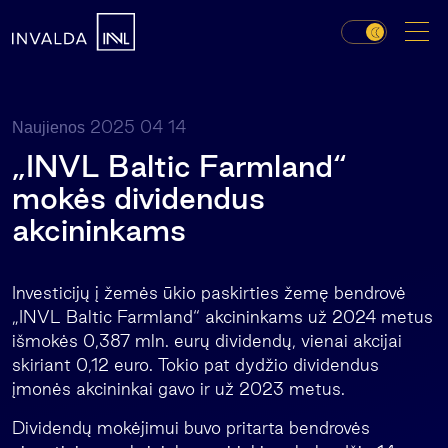
2025 04 14
Naujienos
„INVL Baltic Farmland“
mokės dividendus
akcininkams
Investicijų į žemės ūkio paskirties žemę bendrovė
„INVL Baltic Farmland“ akcininkams už 2024 metus
išmokės 0,387 mln. eurų dividendų, vienai akcijai
skiriant 0,12 euro. Tokio pat dydžio dividendus
įmonės akcininkai gavo ir už 2023 metus.
Dividendų mokėjimui buvo pritarta bendrovės