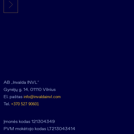
AB „Invalda INVL“
Gynėjų g. 14, 01110 Vilnius
El. paštas
info@invaldainvl.com
Tel.
+370 527 90601
Įmonės kodas 121304349
PVM mokėtojo kodas LT213043414