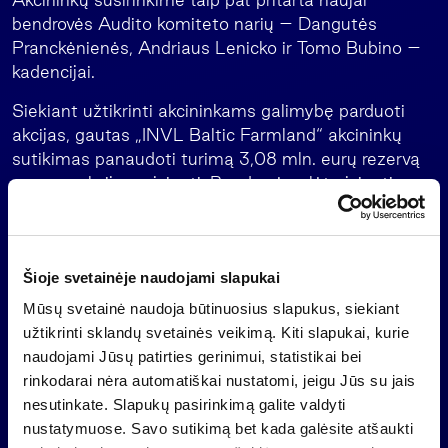
bendrovės Audito komiteto narių – Dangutės
Pranckėnienės, Andriaus Lenicko ir Tomo Bubino –
kadencijai.
Siekiant užtikrinti akcininkams galimybę parduoti
akcijas, gautas „INVL Baltic Farmland“ akcininkų
sutikimas panaudoti turimą 3,08 mln. eurų rezervą
savoms akcijoms įsigyti. Bendrovė galėtų įsigyti savų
akcijų, kurių nominali vertė neviršytų 10 proc. „INVL
Baltic Farmland“ įstatinio kapitalo. Maksimali vienos
akcijos įsigijimo kaina – paskutinįkart viešai skelbta
Šioje svetainėje naudojami slapukai
konsoliduoto nuosavo kapitalo, tenkančio vienai
akcijai, vertė, o minimali kaina – 3,5 euro. Savų
Mūsų svetainė naudoja būtinuosius slapukus, siekiant
akcijų įsigijimo terminas – 18 mėnesių nuo
užtikrinti sklandų svetainės veikimą. Kiti slapukai, kurie
sprendimo priėmimo visuotiniame akcininkų
naudojami Jūsų patirties gerinimui, statistikai bei
susirinkime dienos.
rinkodarai nėra automatiškai nustatomi, jeigu Jūs su jais
nesutinkate. Slapukų pasirinkimą galite valdyti
„Nasdaq“ Vilnius biržoje listinguojamos „INVL Baltic
nustatymuose. Savo sutikimą bet kada galėsite atšaukti
Farmland“ antrinės įmonės Lietuvoje valdo apie 3