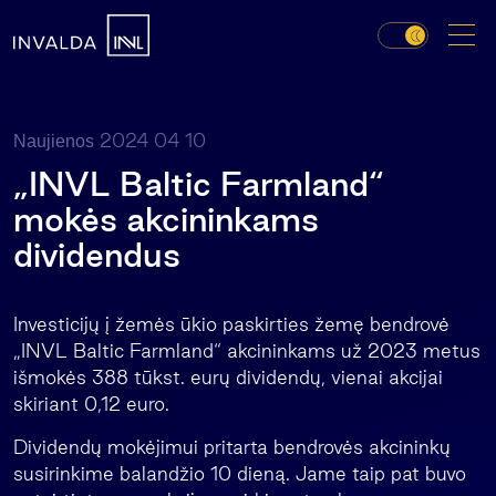
2024 04 10
Naujienos
„INVL Baltic Farmland“
mokės akcininkams
dividendus
Investicijų į žemės ūkio paskirties žemę bendrovė
„INVL Baltic Farmland“ akcininkams už 2023 metus
išmokės 388 tūkst. eurų dividendų, vienai akcijai
skiriant 0,12 euro.
Dividendų mokėjimui pritarta bendrovės akcininkų
susirinkime balandžio 10 dieną. Jame taip pat buvo