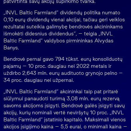
patvirtinta savų akcijų supirkimo tvarka.
„INVL Baltic Farmland“ dividendų politika numato
0,10 eurų dividendų vienai akcijai, tačiau geri veiklos
rezultatai suteikia galimybę bendrovės akcininkams
išmokėti didesnius dividendus“, – teigia „INVL
Baltic Farmland“ valdybos pirmininkas Alvydas
Banys.
Bendrovė pernai gavo 794 tūkst. eurų konsoliduotų
pajamų – 10 proc. daugiau nei 2022 metais ir
uždirbo 2,643 mln. eurų audituoto grynojo pelno –
34 proc. daugiau nei užpernai.
„INVL Baltic Farmland“ akcininkai taip pat pritarė
siūlymui panaudoti turimą 3,08 mln. eurų rezervą
savoms akcijoms įsigyti. Bendrovė galės įsigyti savų
akcijų, kurių nominali vertė neviršytų 10 proc. „INVL
Baltic Farmland“ įstatinio kapitalo. Maksimali vienos
akcijos įsigijimo kaina – 5,5 eurai, o minimali kaina –