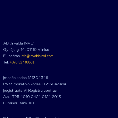
AB „Invalda INVL“
Gynėjų g. 14, 01110 Vilnius
El. paštas
info@invaldainvl.com
Tel.
+370 527 90601
Įmonės kodas 121304349
PVM mokėtojo kodas LT213043414
Įregistruota VĮ Registrų centras
A.s. LT25 4010 0424 0124 2013
Luminor Bank AB