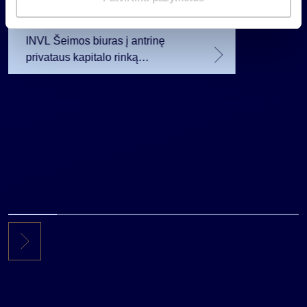
a
planavo
2026 07 28
s
INVL Šeimos biuras į antrinę
privataus kapitalo rinką
investuojantį fondą pritraukė 17,4
mln. JAV dolerių