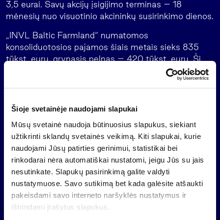
3,5 eurai. Savų akcijų įsigijimo terminas – 18
mėnesių nuo visuotinio akcininkų susirinkimo dienos.
„INVL Baltic Farmland“ numatomos
konsoliduotosios pajamos šiais metais sieks 835
tūkst. eurų, grynasis pelnas – 420 tūkst. eurų. Ši
prognozė parengta darant prielaidą, kad per 2024
metus turimų sklypų vertė nepakis ir nebus turto
perkainavimo, taip pat neįvyks naujų žemės pirkimo
ar pardavimo sandorių ir nebus pirkėjų įsiskolinimo
Šioje svetainėje naudojami slapukai
vertės sumažėjimo pokyčių bei pirkėjų skolų įtakos
Mūsų svetainė naudoja būtinuosius slapukus, siekiant
administravimo mokesčio dydžiui.
užtikrinti sklandų svetainės veikimą. Kiti slapukai, kurie
naudojami Jūsų patirties gerinimui, statistikai bei
„Nasdaq“ Vilnius biržoje listinguojamos „INVL Baltic
rinkodarai nėra automatiškai nustatomi, jeigu Jūs su jais
Farmland“ antrinės įmonės Lietuvoje valdo apie 3
nesutinkate. Slapukų pasirinkimą galite valdyti
tūkst. hektarų žemės ūkio paskirties žemės, kuri
nustatymuose. Savo sutikimą bet kada galėsite atšaukti
nuomojama žemės ūkio bendrovėms ir ūkininkams.
pakeisdami savo interneto naršyklės nustatymus ir
ištrindami įrašytus slapukus.