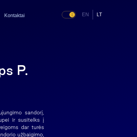
EN
LT
Kontaktai
s P.
ujungimo sandorį,
ei ir susitelks į
reigoms dar turės
sandorio užbaigimo,