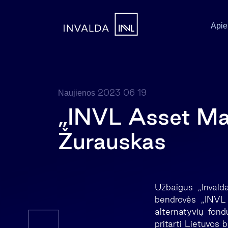
Apie
2023 06 19
Naujienos
„INVL Asset Ma
Žurauskas
Užbaigus „Invald
bendrovės „INVL 
alternatyvių fon
pritarti Lietuvos 