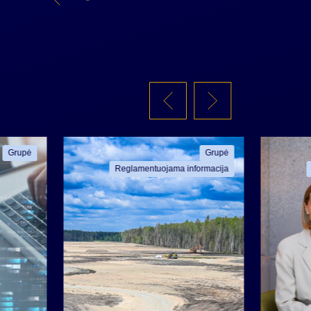
Grupė
Grupė
Reglamentuojama informacija