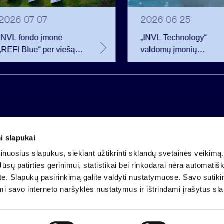
2026 07 07
2026 06 25
INVL fondo įmonė
„INVL Technology“
„REFI Blue“ per viešą
valdomų įmonių
obligacijų emisiją
darbuotojai realizavo
pritraukė 12 mln. eurų –
opcionus ir tapo
2 mln. daugiau nei
akcininkais
planavo
i slapukai
Įmonės kodas 121304349
nuosius slapukus, siekiant užtikrinti sklandų svetainės veikimą. 
PVM mokėtojo kodas LT213043414
ūsų patirties gerinimui, statistikai bei rinkodarai nėra automatiš
Įregistruota VĮ Registrų centras
ate. Slapukų pasirinkimą galite valdyti nustatymuose. Savo sutik
A.s. LT25 4010 0424 0124 2013
mi savo interneto naršyklės nustatymus ir ištrindami įrašytus sl
Luminor Bank AB