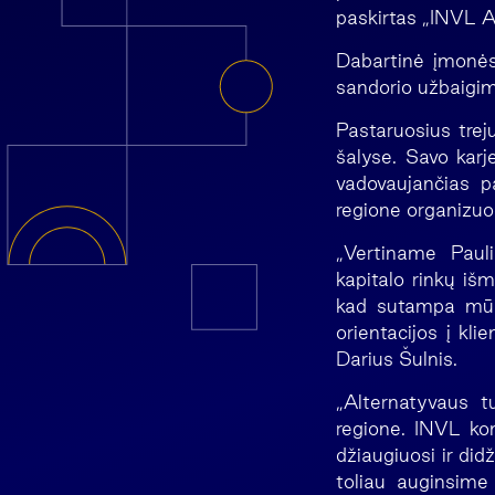
paskirtas „INVL A
Dabartinė įmonė
sandorio užbaigim
Pastaruosius tre
šalyse. Savo karj
vadovaujančias pa
regione organizuod
„Vertiname Pauli
kapitalo rinkų iš
kad sutampa mūsų
orientacijos į k
Darius Šulnis.
„Alternatyvaus t
regione. INVL kom
džiaugiuosi ir did
toliau auginsime