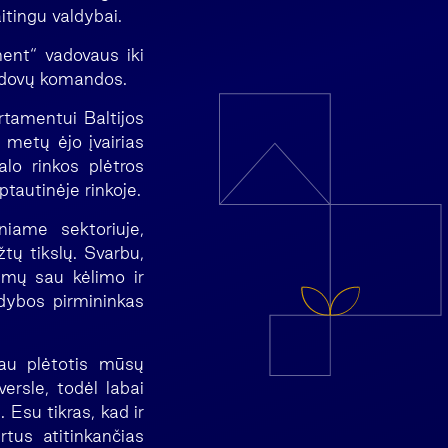
tingu valdybai.
nt“ vadovaus iki
vadovų komandos.
tamentui Baltijos
 metų ėjo įvairias
alo rinkos plėtros
tautinėje rinkoje.
niame sektoriuje,
tų tikslų. Svarbu,
imų sau kėlimo ir
dybos pirmininkas
iau plėtotis mūsų
ersle, todėl labai
 Esu tikras, kad ir
tus atitinkančias