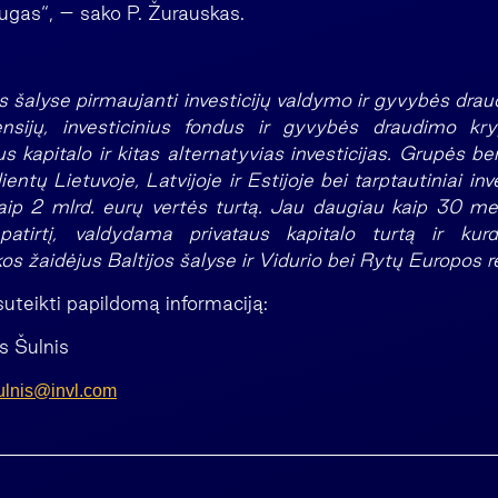
ugas“, – sako P. Žurauskas.
s šalyse pirmaujanti investicijų valdymo ir gyvybės drau
sijų, investicinius fondus ir gyvybės draudimo krypt
aus kapitalo ir kitas alternatyvias investicijas. Grupės
ientų Lietuvoje, Latvijoje ir Estijoje bei tarptautiniai inv
aip 2 mlrd. eurų vertės turtą. Jau daugiau kaip 30 me
patirtį, valdydama privataus kapitalo turtą ir kur
os žaidėjus Baltijos šalyse ir Vidurio bei Rytų Europos r
suteikti papildomą informaciją:
s Šulnis
ulnis@invl.com