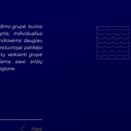
dimo grupė, kurios
is, individualius
 bendrovėms daugiau
estuotojai patikėjo
tų veikianti grupė
dama savo sričių
egione.
Atgal