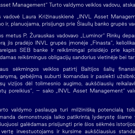
sset Management“ Turto valdymo veiklos vadovu, atskai
s vadovė Laura Križinauskienė „INVL Asset Manageme
o ir, planuojama, prisijungs prie Šiaulių banko grupės 
jus metus P. Žurauskas vadovavo „Luminor“ Rinkų depar
erą jis pradėjo INVL grupės įmonėje „Finasta“, keliolika
reigas SEB banke ir reikšmingai prisidėjo prie kapit
amas reikšmingus obligacijų sandorius vietinėje bei tarp
aus sėkmingos veiklos patirtį Baltijos šalių finansi
manymą, gebėjimą suburti komandas ir pasiekti užsibrėž
 vizijos dėl tolimesnio augimo, aukščiausių reikalav
lientų poreikius“, – sako „INVL Asset Management“ val
urto valdymo paslauga turi milžinišką potencialą tol
anda demonstruoja laiko patikrintą lyderystę šiame v
žiuojuosi galėdamas prisijungti prie šios sėkmės istorijos.
 vertę investuotojams ir kursime aukščiausius standar