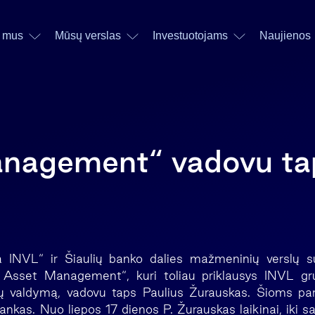
 mus
Mūsų verslas
Investuotojams
Naujienos
nagement“ vadovu tap
a INVL“ ir Šiaulių banko dalies mažmeninių verslų s
Asset Management“, kuri toliau priklausys INVL grup
dų valdymą, vadovu taps Paulius Žurauskas. Šioms pa
bankas. Nuo liepos 17 dienos P. Žurauskas laikinai, iki 