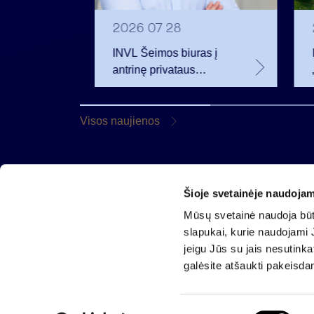
2026 07 28
t
INVL Šeimos biuras į
uropos
antrinę privataus
kapitalo rinką
rivataus
investuojantį fondą
pritraukė 17,4 mln. JAV
Visos naujienos
dolerių
Šioje svetainėje naudojam
AB „Invalda INVL“
Mūsų svetainė naudoja būti
Gynėjų g. 14, 01110 Vilnius
slapukai, kurie naudojami J
El. paštas
info@invaldainvl.com
jeigu Jūs su jais nesutink
Tel.
+370 527 90601
galėsite atšaukti pakeisda
S