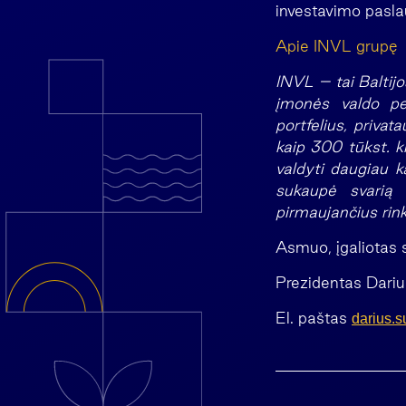
investavimo pasla
Apie INVL grupę
INVL – tai Baltijo
įmonės valdo pen
portfelius, privat
kaip 300 tūkst. kl
valdyti daugiau k
sukaupė svarią 
pirmaujančius rink
Asmuo, įgaliotas 
Prezidentas Dariu
El. paštas
darius.s