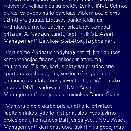
Advisors“, veikiančios su prekės ženklu INVL Šeimos
biuras, valdybos nario pareigas. Abiem pozicijoms
užimti yra gautas Lietuvos banko leidimas.
Artimiausiu metu, Latvijos priežiūros tarnybai
pritarus, A. Načajus turėtų tapti ir „INVL Asset
Management“ Latvijoje Stebėtojų tarybos nariu.
„Vertiname Andriaus vadybinę patirtį, įvairiapuses
kompetencijas finansų rinkose ir atvirumą
naujovėms. Tikime, kad jis aktyviai prisidės prie
spartaus verslo augimo, veiklos efektyvumo ir
geriausių rezultatų mūsų investuotojams“, – sako
„Invalda INVL“ vadovas ir „INVL Asset
Management“ valdybos pirmininkas Darius Šulnis.
„Man yra didelė garbė prisijungti prie privataus
kapitalo rinkos lyderio ir stipriausios investavimo
profesionalų komandos Baltijos šalyse. „INVL Asset
Management“ demonstruoja išskirtinius gebėjimus