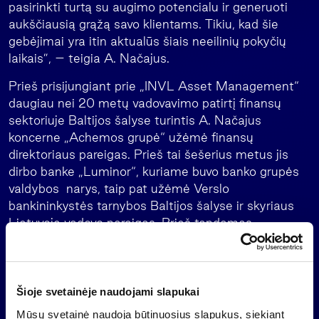
pasirinkti turtą su augimo potencialu ir generuoti
aukščiausią grąžą savo klientams. Tikiu, kad šie
gebėjimai yra itin aktualūs šiais neeilinių pokyčių
laikais”, – teigia A. Načajus.
Prieš prisijungiant prie „INVL Asset Management“
daugiau nei 20 metų vadovavimo patirtį finansų
sektoriuje Baltijos šalyse turintis A. Načajus
koncerne „Achemos grupė“ užėmė finansų
direktoriaus pareigas. Prieš tai šešerius metus jis
dirbo banke „Luminor“, kuriame buvo banko grupės
valdybos narys, taip pat užėmė Verslo
bankininkystės tarnybos Baltijos šalyse ir skyriaus
Lietuvoje vadovo pareigas. Prieš tapdamas
„Luminor” vadovu Lietuvoje, A. Načajus vadovavo
DNB banko Lietuvoje Verslo bankininkystės, Rinkų,
Investicinės bankininkystės padaliniams.
Šioje svetainėje naudojami slapukai
A. Načajus yra baigęs Stokholmo aukštąją
Mūsų svetainė naudoja būtinuosius slapukus, siekiant
ekonomikos ir verslo mokyklą Rygoje bei Stokholme,