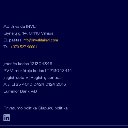
AB „Invalda INVL“
Gynėjų g. 14, 01110 Vilnius
El. paštas
info@invaldainvl.com
Tel.
+370 527 90601
Įmonės kodas 121304349
PVM mokėtojo kodas LT213043414
Įregistruota VĮ Registrų centras
A.s. LT25 4010 0424 0124 2013
Luminor Bank AB
Privatumo politika
Slapukų politika