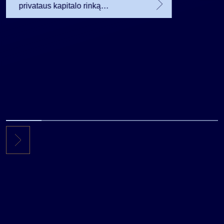
privataus kapitalo rinką
investuojantį fondą pritraukė 17,4
mln. JAV dolerių