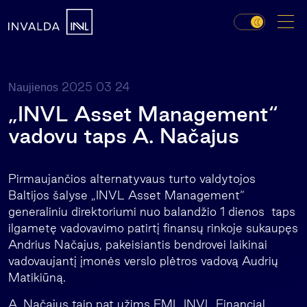
2025 03 24
Naujienos
„INVL Asset Management“
vadovu taps A. Načajus
Pirmaujančios alternatyvaus turto valdytojos
Baltijos šalyse „INVL Asset Management“
generaliniu direktoriumi nuo balandžio 1 dienos taps
ilgametę vadovavimo patirtį finansų rinkoje sukaupęs
Andrius Načajus, pakeisiantis bendrovei laikinai
vadovaujantį įmonės verslo plėtros vadovą Audrių
Matikiūną.
A. Načajus taip pat užims FMĮ „INVL Financial