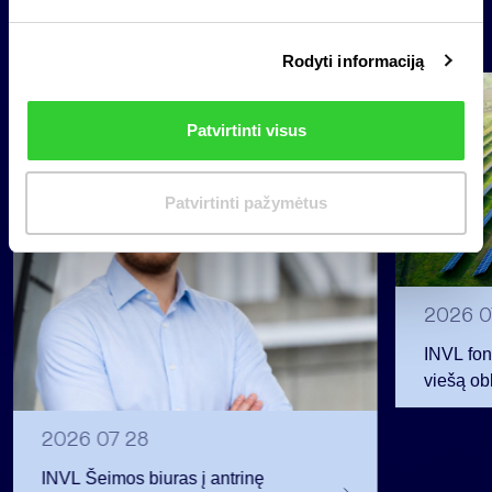
s
Naujienos
i
Rodyti informaciją
r
i
Grupė
n
Reglamentuojama informacija
Patvirtinti visus
k
i
m
Patvirtinti pažymėtus
a
s
2026 0
INVL fon
viešą obl
12 mln. 
planavo
2026 07 28
INVL Šeimos biuras į antrinę