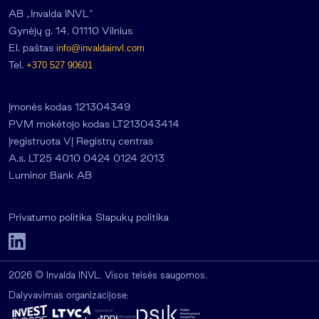
AB „Invalda INVL“
Gynėjų g. 14, 01110 Vilnius
El. paštas
info@invaldainvl.com
Tel.
+370 527 90601
Įmonės kodas 121304349
PVM mokėtojo kodas LT213043414
Įregistruota VĮ Registrų centras
A.s. LT25 4010 0424 0124 2013
Luminor Bank AB
Privatumo politika
Slapukų politika
2026 © Invalda INVL. Visos teisės saugomos.
Dalyvavimas organizacijose: