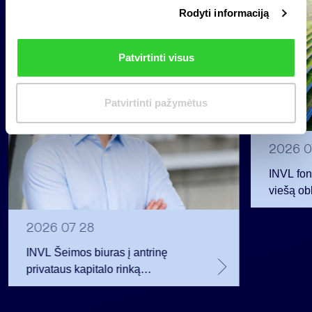
Grupė
Rodyti informaciją
r
Reglamentuojama informacija
i
n
Patvirtinti visus
k
i
m
Patvirtinti pažymėtus
a
s
2026 0
INVL fon
viešą obl
12 mln. 
planavo
2026 07 28
INVL Šeimos biuras į antrinę
privataus kapitalo rinką
investuojantį fondą pritraukė 17,4
mln. JAV dolerių