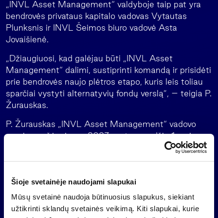
„INVL Asset Management“ valdyboje taip pat yra
bendrovės privataus kapitalo vadovas Vytautas
Plunksnis ir INVL Šeimos biuro vadovė Asta
Jovaišienė.
„Džiaugiuosi, kad galėjau būti „INVL Asset
Management“ dalimi, sustiprinti komandą ir prisidėti
prie bendrovės naujo plėtros etapo, kuris leis toliau
sparčiai vystyti alternatyvių fondų verslą”, – teigia P.
Žurauskas.
P. Žurauskas „INVL Asset Management“ vadovo
pareigas užėmė nuo 2023 metų gruodžio 1-osios,
užbaigus „Invalda INVL“ ir Šiaulių banko mažmeninių
verslų sujungimo sandorį. Pastaruosius vienerius
metus P. Žurauskas taip pat buvo INVL Šeimos biuro
Šioje svetainėje naudojami slapukai
valdybos ir „INVL Asset Management“ Latvijoje
Stebėtojų tarybos narys.
Mūsų svetainė naudoja būtinuosius slapukus, siekiant
užtikrinti sklandų svetainės veikimą. Kiti slapukai, kurie
„INVL Asset Management“ priklauso pirmaujančiai