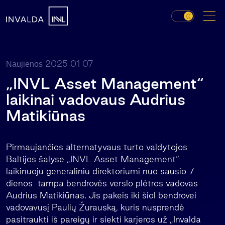
2025 01 07
Naujienos
„INVL Asset Management“
laikinai vadovaus Audrius
Matikiūnas
Pirmaujančios alternatyvaus turto valdytojos
Baltijos šalyse „INVL Asset Management“
laikinuoju generaliniu direktoriumi nuo sausio 7
dienos tampa bendrovės verslo plėtros vadovas
Audrius Matikiūnas. Jis pakeis iki šiol bendrovei
vadovavusį Paulių Žurauską, kuris nusprendė
pasitraukti iš pareigų ir siekti karjeros už „Invalda