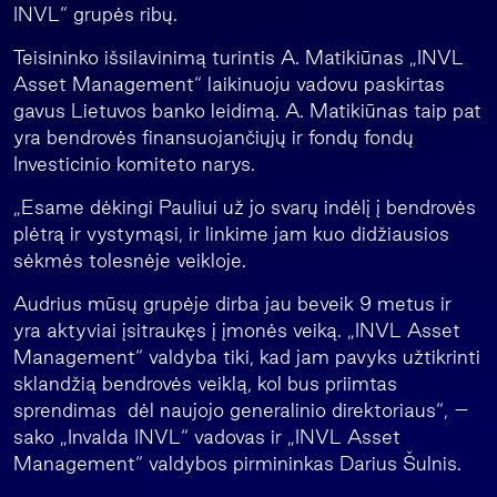
INVL“ grupės ribų.
Teisininko išsilavinimą turintis A. Matikiūnas „INVL
Asset Management“ laikinuoju vadovu paskirtas
gavus Lietuvos banko leidimą. A. Matikiūnas taip pat
yra bendrovės finansuojančiųjų ir fondų fondų
Investicinio komiteto narys.
„Esame dėkingi Pauliui už jo svarų indėlį į bendrovės
plėtrą ir vystymąsi, ir linkime jam kuo didžiausios
sėkmės tolesnėje veikloje.
Audrius mūsų grupėje dirba jau beveik 9 metus ir
yra aktyviai įsitraukęs į įmonės veiką. „INVL Asset
Management“ valdyba tiki, kad jam pavyks užtikrinti
sklandžią bendrovės veiklą, kol bus priimtas
sprendimas dėl naujojo generalinio direktoriaus“, –
sako „Invalda INVL“ vadovas ir „INVL Asset
Management“ valdybos pirmininkas Darius Šulnis.