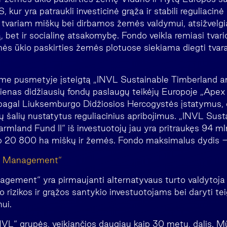
, kur yra patraukli investicinė grąža ir stabili reguliacin
tvariam miškų bei dirbamos žemės valdymui, atsižvelgia
 bet ir socialinę atsakomybę. Fondo veikla remiasi tvari
mės ūkio paskirties žemės plotuose siekiama diegti tvar
e pusmetyje įsteigtą „INVL Sustainable Timberland 
 vienas didžiausių fondų paslaugų teikėjų Europoje „Ape
ia pagal Liuksemburgo Didžiosios Hercogystės įstatymus, 
ų šalių nustatytus reguliacinius apribojimus. „INVL Sust
mland Fund II“ iš investuotojų jau yra pritraukęs 94 mln.
ip 20 800 ha miškų ir žemės. Fondo maksimalus dydis –
t Management“
ement“ yra pirmaujanti alternatyvaus turto valdytoja B
o rizikos ir grąžos santykio investuotojams bei daryti t
nui.
VL“ grupės, veikiančios daugiau kaip 30 metų, dalis. 