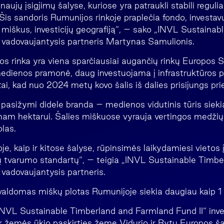
aujų įsigjimų šalyse, kuriose yra patraukli stabili regulia
 Šis sandoris Rumunijos rinkoje praplečia fondo, investavu
 miškus, investicijų geografiją“, – sako „INVL Sustaina
 vadovaujantysis partneris Martynas Samulionis.
os rinka yra viena sparčiausiai augančių rinkų Europos 
medienos pramonė, daug investuojama į infrastruktūros p
 tai, kad nuo 2024 metų kovo šalis iš dalies prisijungs p
pasižymi didele branda – medienos vidutinis tūris siek
nam hektarui. Šalies miškuose vyrauja vertingos medžių 
olas.
e, kaip ir kitose šalyse, rūpinsimės laikydamiesi vietos
tų tvarumo standartų“, – teigia „INVL Sustainable Timb
 vadovaujantysis partneris.
aldomas miškų plotas Rumunijoje siekia daugiau kaip 1
„INVL Sustainable Timberland and Farmland Fund II“ inves
r žemės ūkio paskirties žemę Vidurio ir Rytų Europos ša