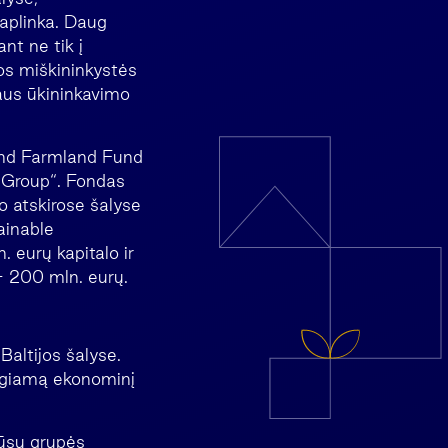
ė aplinka. Daug
nt ne tik į
os miškininkystės
aus ūkininkavimo
and Farmland Fund
x Group“. Fondas
o atskirose šalyse
ainable
 eurų kapitalo ir
 200 mln. eurų.
altijos šalyse.
eigiamą ekonominį
Mūsų grupės