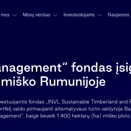
 mus
Mūsų verslas
Investuotojams
Naujienos
agement“ fondas įsig
 miško Rumunijoje
nvestuojantis fondas „INVL Sustainable Timberland and 
portfelį valdo pirmaujanti alternatyvaus turto valdytoja Ba
gement“, baigė beveik 1 400 hektarų (ha) miško ploto