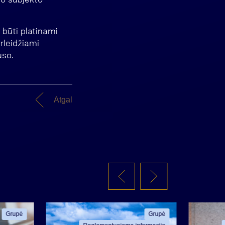
 būti platinami
erleidžiami
uso.
Atgal
Grupė
Grupė