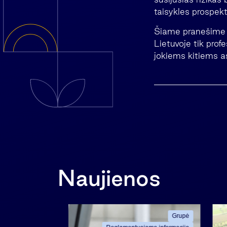
taisykles prospek
Šiame pranešime n
Lietuvoje tik prof
jokiems kitiems a
Naujienos
Grupė
Grupė