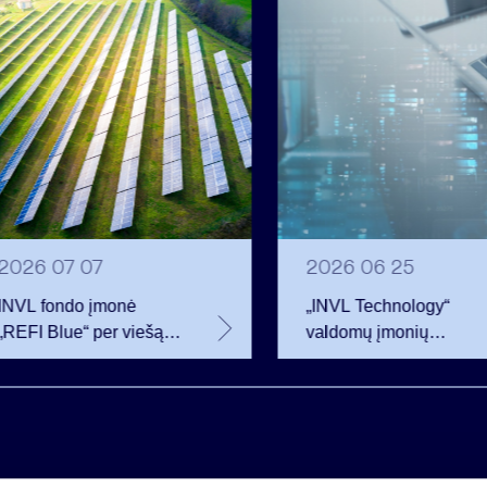
2026 07 07
2026 06 25
INVL fondo įmonė
„INVL Technology“
„REFI Blue“ per viešą
valdomų įmonių
obligacijų emisiją
darbuotojai realizavo
pritraukė 12 mln. eurų –
opcionus ir tapo
2 mln. daugiau nei
akcininkais
planavo