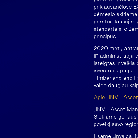
priklausančiose ES
dėmesio skiriama 
gamtos tausojimą,
standartais, o že
principus.
2020 metų antram
II“ administruoja
įsteigtas ir veik
investuoja pagal t
Timberland and Far
valdo daugiau ka
Apie „INVL Asse
„INVL Asset Manag
Siekiame geriausi
poveikį savo regio
Esame „Invalda IN