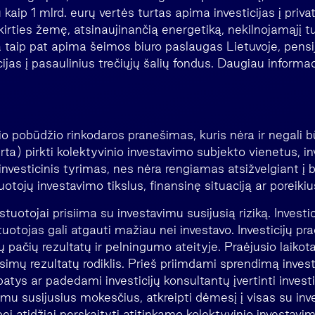
aip 1 mlrd. eurų vertės turtas apima investicijas į priva
irties žemę, atsinaujinančią energetiką, nekilnojamąjį tu
 taip pat apima šeimos biuro paslaugas Lietuvoje, pensij
cijas į pasaulinius trečiųjų šalių fondus. Daugiau informac
io pobūdžio rinkodaros pranešimas, kuris nėra ir negali 
rta) pirkti kolektyvinio investavimo subjekto vienetus, i
nvesticinis tyrimas, nes nėra rengiamas atsižvelgiant į 
uotojų investavimo tikslus, finansinę situaciją ar poreikiu
uotojai prisiima su investavimu susijusią riziką. Investici
vestuotojas gali atgauti mažiau nei investavo. Investicijų pra
 pačių rezultatų ir pelningumo ateityje. Praėjusio laikota
imų rezultatų rodiklis. Prieš priimdami sprendimą invest
 patys ar padedami investicijų konsultantų įvertinti inves
imu susijusius mokesčius, atkreipti dėmesį į visas su in
 bei atidžiai perskaityti atitinkamo kolektyvinio investav