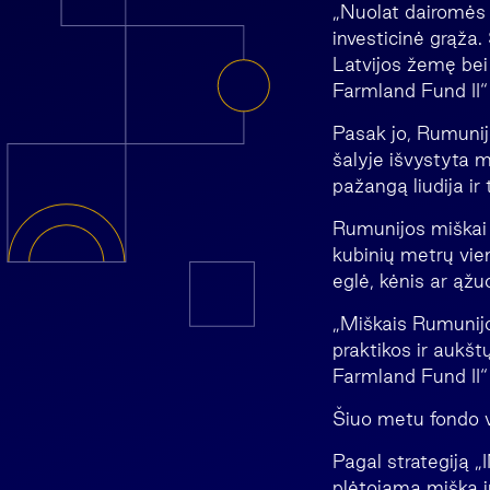
„Nuolat dairomės n
investicinė grąža.
Latvijos žemę bei
Farmland Fund II“
Pasak jo, Rumunij
šalyje išvystyta 
pažangą liudija ir
Rumunijos miškai 
kubinių metrų vie
eglė, kėnis ar ąžu
„Miškais Rumunijoj
praktikos ir aukš
Farmland Fund II“
Šiuo metu fondo v
Pagal strategiją 
plėtojamą mišką i