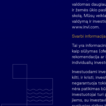
valdomas daugiau k
ir žemės ūkio pask
skolą. Mūsų veikla
valdymą ir investi
www.invl.com.
Svarbi informacija
Tai yra informacin
kaip siūlymas (ofe
rekomendacija ar i
individualių invest
Investuodami invest
kilti, ir kristi, in
negarantuoja tokių
nėra patikimas būs
investuotojai turi
jiems, su investav
susijusias rizikas