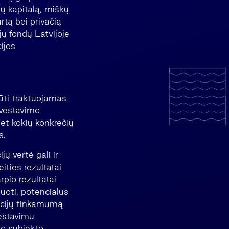
tų kapitalą, miškų
rtą bei privačią
ų fondų Latvijoje
ijos
būti traktuojamas
nvestavimo
bet kokių konkrečių
s.
jų vertė gali ir
eities rezultatai
rpio rezultatai
uoti, potencialūs
ticijų tinkamumą
vestavimu
imo subjekto