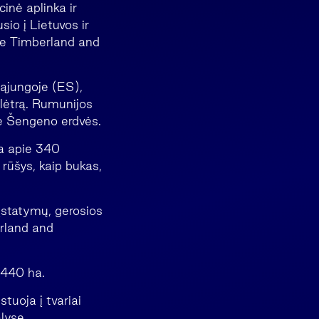
cinė aplinka ir
sio į Lietuvos ir
ble Timberland and
Sąjungoje (ES),
lėtrą. Rumunijos
rie Šengeno erdvės.
ia apie 340
rūšys, kaip bukas,
 įstatymų, gerosios
erland and
 440 ha.
tuoja į tvariai
lyse,