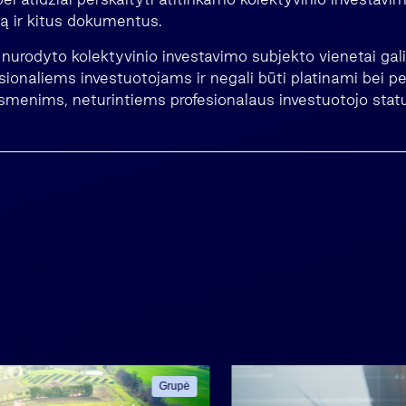
tą ir kitus dokumentus.
urodyto kolektyvinio investavimo subjekto vienetai gali
esionaliems investuotojams ir negali būti platinami bei p
smenims, neturintiems profesionalaus investuotojo stat
Grupė