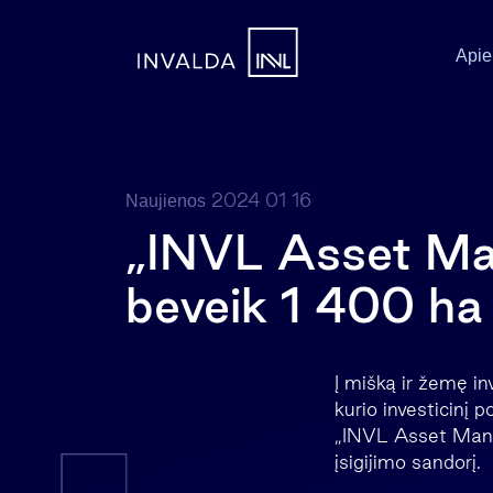
Apie
2024 01 16
Naujienos
„INVL Asset Man
beveik 1 400 ha
Į mišką ir žemę i
kurio investicinį 
„INVL Asset Mana
įsigijimo sandorį.