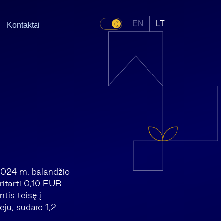
EN
LT
Kontaktai
2024 m. balandžio
ritarti 0,10 EUR
tis teisę į
ju, sudaro 1,2