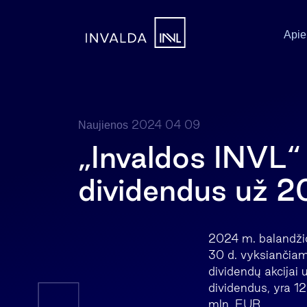
Apie
2024 04 09
Naujienos
„Invaldos INVL“ 
dividendus už 2
2024 m. balandžio
30 d. vyksiančiam
dividendų akcijai 
dividendus, yra 1
mln. EUR.