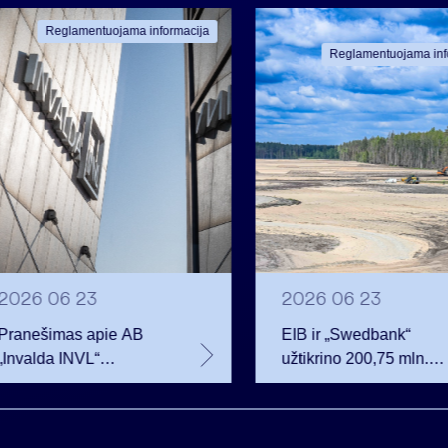
Reglamentuojama informacija
Reglamentuojama inf
2026 06 23
2026 06 23
Pranešimas apie AB
EIB ir „Swedbank“
„Invalda INVL“
užtikrino 200,75 mln.
balsavimo teisių
eurų finansavimą
netekimą
Rūdninkų karinio
miestelio vystytojai