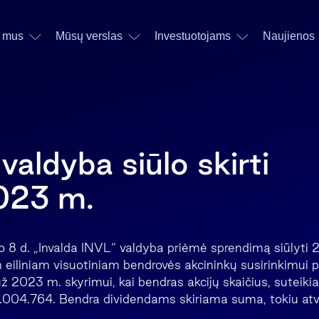
 mus
Mūsų verslas
Investuotojams
Naujienos
valdyba siūlo skirti
023 m.
 8 d. „Invalda INVL“ valdyba priėmė sprendimą siūlyti 
 eiliniam visuotiniam bendrovės akcininkų susirinkimui p
už 2023 m. skyrimui, kai bendras akcijų skaičius, suteikian
2.004.764. Bendra dividendams skiriama suma, tokiu atve