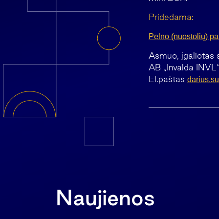
Pridedama:
Pelno (nuostolių) pa
Asmuo, įgaliotas 
AB „Invalda INVL“
El.paštas
darius.s
Naujienos