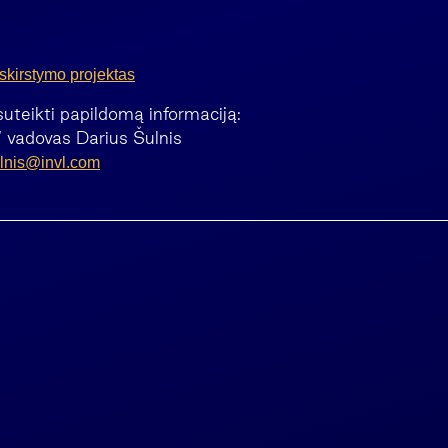
skirstymo projektas
suteikti papildomą informaciją:
 vadovas Darius Šulnis
ulnis@invl.com