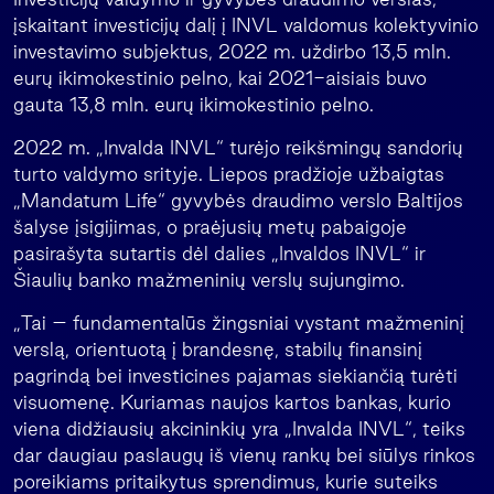
įskaitant investicijų dalį į INVL valdomus kolektyvinio
investavimo subjektus, 2022 m. uždirbo 13,5 mln.
eurų ikimokestinio pelno, kai 2021-aisiais buvo
gauta 13,8 mln. eurų ikimokestinio pelno.
2022 m. „Invalda INVL“ turėjo reikšmingų sandorių
turto valdymo srityje. Liepos pradžioje užbaigtas
„Mandatum Life“ gyvybės draudimo verslo Baltijos
šalyse įsigijimas, o praėjusių metų pabaigoje
pasirašyta sutartis dėl dalies „Invaldos INVL“ ir
Šiaulių banko mažmeninių verslų sujungimo.
„Tai – fundamentalūs žingsniai vystant mažmeninį
verslą, orientuotą į brandesnę, stabilų finansinį
pagrindą bei investicines pajamas siekiančią turėti
visuomenę. Kuriamas naujos kartos bankas, kurio
viena didžiausių akcininkių yra „Invalda INVL“, teiks
dar daugiau paslaugų iš vienų rankų bei siūlys rinkos
poreikiams pritaikytus sprendimus, kurie suteiks