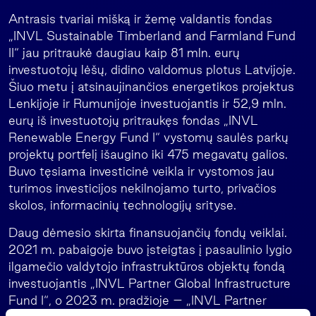
Antrasis tvariai mišką ir žemę valdantis fondas
„INVL Sustainable Timberland and Farmland Fund
II“ jau pritraukė daugiau kaip 81 mln. eurų
investuotojų lėšų, didino valdomus plotus Latvijoje.
Šiuo metu į atsinaujinančios energetikos projektus
Lenkijoje ir Rumunijoje investuojantis ir 52,9 mln.
eurų iš investuotojų pritraukęs fondas „INVL
Renewable Energy Fund I“ vystomų saulės parkų
projektų portfelį išaugino iki 475 megavatų galios.
Buvo tęsiama investicinė veikla ir vystomos jau
turimos investicijos nekilnojamo turto, privačios
skolos, informacinių technologijų srityse.
Daug dėmesio skirta finansuojančių fondų veiklai.
2021 m. pabaigoje buvo įsteigtas į pasaulinio lygio
ilgamečio valdytojo infrastruktūros objektų fondą
investuojantis „INVL Partner Global Infrastructure
Fund I“, o 2023 m. pradžioje – „INVL Partner