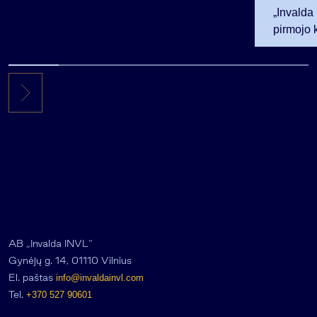
„Invalda
pirmojo 
256,3 ml
AB „Invalda INVL“
Gynėjų g. 14, 01110 Vilnius
El. paštas
info@invaldainvl.com
Tel.
+370 527 90601