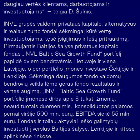
daugiau vertės klientams, darbuotojams ir
investuotojams“, – teigia D. Šulnis.
INVL grupės valdomi privataus kapitalo, alternatyvūs
ir realaus turto fondai sėkmingai kūrė vertę
investuotojams, tęsė įsigijimus ir lėšų pritraukimą.
Pirmaujantis Baltijos šalyse privataus kapitalo
fondas „INVL Baltic Sea Growth Fund“ portfelį
papildė dviem bendrovėmis Lietuvoje ir viena
Latvijoje, o per portfelio įmones investavo Čekijoje ir
Lenkijoje. Sėkminga daugumos fondo valdomų
bendrovių veikla lėmė gerus fondo rezultatus ir
vertės augimą. „INVL Baltic Sea Growth Fund“
portfelio įmonėse dirba apie 8 tūkst. žmonių,
neaudituotais duomenimis, konsoliduotos pajamos
pernai viršijo 500 mln. eurų, EBITDA siekė 55 mln.
eurų. Fondas ir toliau aktyviai ieško galimybių
investuoti į verslus Baltijos šalyse, Lenkijoje ir kitose
aplinkinėse rinkose.