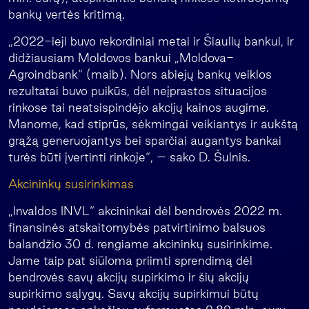
bankų vertės kritimą.
„2022-ieji buvo rekordiniai metai ir Šiaulių bankui, ir
didžiausiam Moldovos bankui „Moldova-
Agroindbank“ (maib). Nors abiejų bankų veiklos
rezultatai buvo puikūs, dėl neįprastos situacijos
rinkose tai neatsispindėjo akcijų kainos augime.
Manome, kad stiprūs, sėkmingai veikiantys ir aukštą
grąžą generuojantys bei sparčiai augantys bankai
turės būti įvertinti rinkoje“, – sako D. Šulnis.
Akcininkų susirinkimas
„Invaldos INVL“ akcininkai dėl bendrovės 2022 m.
finansinės atskaitomybės patvirtinimo balsuos
balandžio 30 d. rengiame akcininkų susirinkime.
Jame taip pat siūloma priimti sprendimą dėl
bendrovės savų akcijų supirkimo ir šių akcijų
supirkimo sąlygų. Savų akcijų supirkimui būtų