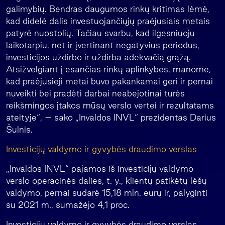
galimybių. Bendras daugumos rinkų kritimas lėmė,
kad didelė dalis investuojančiųjų praėjusiais metais
patyrė nuostolių. Tačiau svarbu, kad ilgesniuoju
laikotarpiu, net ir įvertinant negatyvius periodus,
investicijos uždirbo ir uždirba adekvačią grąžą.
Atsižvelgiant į esančias rinkų aplinkybes, manome,
kad praėjusieji metai buvo pakankamai geri ir pernai
nuveikti bei pradėti darbai neabejotinai turės
reikšmingos įtakos mūsų verslo vertei ir rezultatams
ateityje“, – sako „Invaldos INVL“ prezidentas Darius
Šulnis.
Investicijų valdymo ir gyvybės draudimo verslas
„Invaldos INVL“ pajamos iš investicijų valdymo
verslo operacinės dalies, t. y., klientų patikėtų lėšų
valdymo, pernai sudarė 15,18 mln. eurų ir, palyginti
su 2021 m., sumažėjo 4,1 proc.
Investicijų valdymo ir gyvybės draudimo verslas,