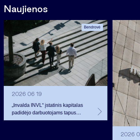
Naujienos
Bendrovė
2026 06 19
„Invalda INVL“ įstatinis kapitalas
padidėjo darbuotojams tapus
akcininkais
2026 0