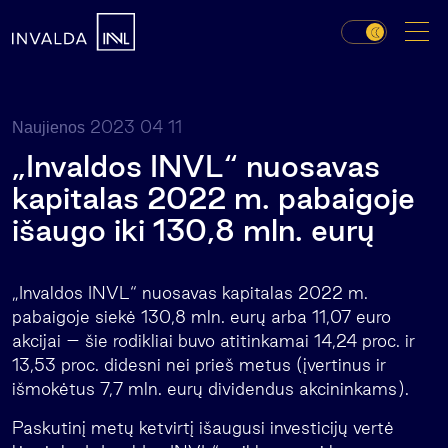
2023 04 11
Naujienos
„Invaldos INVL“ nuosavas
kapitalas 2022 m. pabaigoje
išaugo iki 130,8 mln. eurų
„Invaldos INVL“ nuosavas kapitalas 2022 m.
pabaigoje siekė 130,8 mln. eurų arba 11,07 euro
akcijai – šie rodikliai buvo atitinkamai 14,24 proc. ir
13,53 proc. didesni nei prieš metus (įvertinus ir
išmokėtus 7,7 mln. eurų dividendus akcininkams).
Paskutinį metų ketvirtį išaugusi investicijų vertė