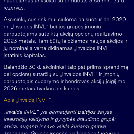
naudojamas anksčiau suformuotas 9,89 mln. eurų
rezervas.
Akcininkų susirinkimui siūloma balsuoti ir dėl 2020
m. „Invaldos INVL“ bei jos grupės įmonių
darbuotojams suteiktų akcijų opcionų realizavimo
2023 metais. Tam būtų leidžiamos naujos akcijos ir
jų nominalia verte didinamas „Invaldos INVL“
įstatinis kapitalas.
Balandžio 30 d. akcininkai taip pat priims sprendimą
dėl opcionų sutarčių su „Invaldos INVL“ ir įmonių
darbuotojais sudarymo ir bendrovės akcijų įsigijimo
2026 metais tvarkos bei kainos.
Apie „Invaldą INVL“
„Invalda INVL“ yra pirmaujanti Baltijos šalyse
investicijų valdymo ir gyvybės draudimo grupė:
atvira, auganti ir savo veikla kurianti gerovę
žmonėms. Grupės įmonės, veikiančios Lietuvoje,