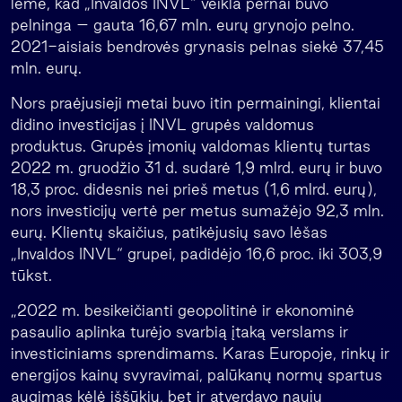
lėmė, kad „Invaldos INVL“ veikla pernai buvo
pelninga – gauta 16,67 mln. eurų grynojo pelno.
2021-aisiais bendrovės grynasis pelnas siekė 37,45
mln. eurų.
Nors praėjusieji metai buvo itin permainingi, klientai
didino investicijas į INVL grupės valdomus
produktus. Grupės įmonių valdomas klientų turtas
2022 m. gruodžio 31 d. sudarė 1,9 mlrd. eurų ir buvo
18,3 proc. didesnis nei prieš metus (1,6 mlrd. eurų),
nors investicijų vertė per metus sumažėjo 92,3 mln.
eurų. Klientų skaičius, patikėjusių savo lėšas
„Invaldos INVL“ grupei, padidėjo 16,6 proc. iki 303,9
tūkst.
„2022 m. besikeičianti geopolitinė ir ekonominė
pasaulio aplinka turėjo svarbią įtaką verslams ir
investiciniams sprendimams. Karas Europoje, rinkų ir
energijos kainų svyravimai, palūkanų normų spartus
augimas kėlė iššūkių, bet ir atverdavo naujų