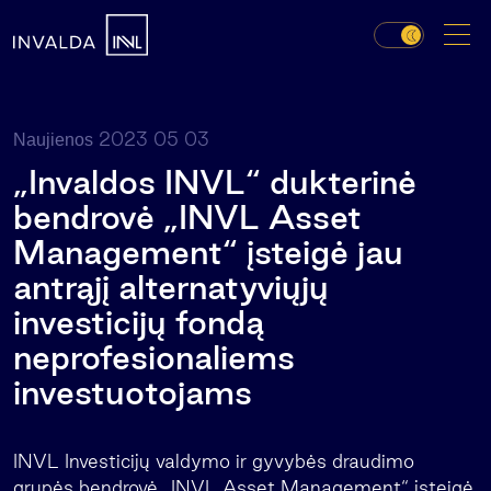
2023 05 03
Naujienos
„Invaldos INVL“ dukterinė
bendrovė „INVL Asset
Management“ įsteigė jau
antrąjį alternatyviųjų
investicijų fondą
neprofesionaliems
investuotojams
INVL Investicijų valdymo ir gyvybės draudimo
grupės bendrovė „INVL Asset Management“ įsteigė