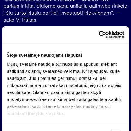
parkus ir kita. Siūlome gana unikalią galimybę rinkoje
į šių turto klasių portfelį investuoti kiekvienam“, –
sako V. Rūkas.
Fondas veiks 10 metų su galimybe pratęsti dar
dvejiems metams. Fondo dalyvių galimybė
pasitraukti ši fondo anksčiau laiko bus ribota. Be to,
investuotojai, norintys įsigyti „INVL Alternatyvių
Šioje svetainėje naudojami slapukai
investicijų fondo II“ vienetų, negali būti įgiję tiek
Mūsų svetainė naudoja būtinuosius slapukus, siekiant
žemės, kad bendras jų įgytos žemės ūkio paskirties
užtikrinti sklandų svetainės veikimą. Kiti slapukai, kurie
žemės plotas būtų didesnis kaip 50 ha ir miško
naudojami Jūsų patirties gerinimui, statistikai bei
paskirties žemės plotas būtų didesnis kaip 150 ha.
rinkodarai nėra automatiškai nustatomi, jeigu Jūs su jais
Fondo platinimo mokestis sieks iki 2 proc. – kuo
nesutinkate. Slapukų pasirinkimą galite valdyti
anksčiau investuojama ir kuo didesnė suma, tuo
nustatymuose. Savo sutikimą bet kada galėsite atšaukti
mokestis – mažesnis. Bus siekiama 8 proc.
pakeisdami savo interneto naršyklės nustatymus ir
vidutinės metinės grąžos, tačiau faktiniai
ištrindami įrašytus slapukus.
investicinės veiklos rezultatai gali būti ir kitokie, o
valdymo įmonė negarantuoja nei investicijų
S