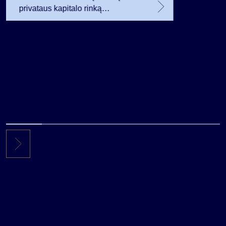
privataus kapitalo rinką
investuojantį fondą pritraukė 17,4
mln. JAV dolerių