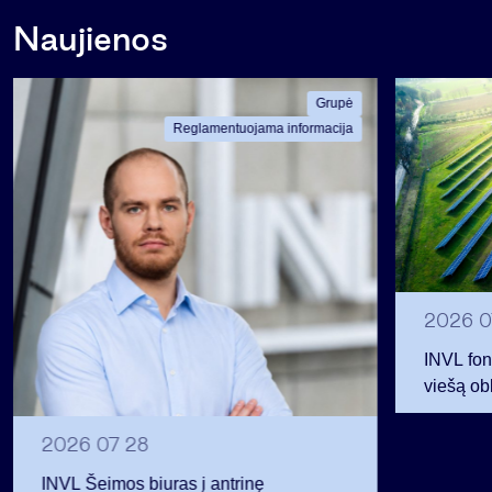
Naujienos
Grupė
Reglamentuojama informacija
2026 0
INVL fon
viešą obl
12 mln. 
planavo
2026 07 28
INVL Šeimos biuras į antrinę