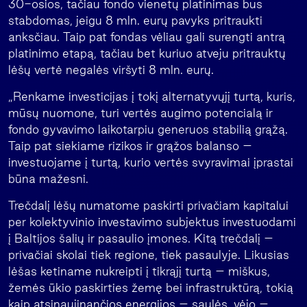
30-osios, tačiau fondo vienetų platinimas bus
stabdomas, jeigu 8 mln. eurų pavyks pritraukti
anksčiau. Taip pat fondas vėliau gali surengti antrą
platinimo etapą, tačiau bet kuriuo atveju pritrauktų
lėšų vertė negalės viršyti 8 mln. eurų.
„Renkame investicijas į tokį alternatyvųjį turtą, kuris,
mūsų nuomone, turi vertės augimo potencialą ir
fondo gyvavimo laikotarpiu generuos stabilią grąžą.
Taip pat siekiame rizikos ir grąžos balanso –
investuojame į turtą, kurio vertės svyravimai įprastai
būna mažesni.
Trečdalį lėšų numatome paskirti privačiam kapitalui
per kolektyvinio investavimo subjektus investuodami
į Baltijos šalių ir pasaulio įmones. Kitą trečdalį –
privačiai skolai tiek regione, tiek pasaulyje. Likusias
lėšas ketiname nukreipti į tikrąjį turtą – miškus,
žemės ūkio paskirties žemę bei infrastruktūrą, tokią
kaip atsinaujinančios energijos – saulės, vėjo –