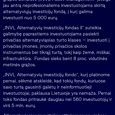
jau antrą neprofesionaliems investuotojams skirtą
alternatyviųjų investicijų fondą, į kurį galima
investuoti nuo 5 000 eurų.
„INVL Alternatyvių investicijų fondas II“ suteikia
galimybę paprastiems investuotojams pasiekti
privačias alternatyviąsias turto klases – investuoti į
privačias įmones, įmonių privačios skolos
instrumentus bei tikrąjį turtą, tokį kaip žemė, miškai,
infrastruktūra. Fondas sieks bent 8 proc. vidutinės
metinės grąžos.
„INVL Alternatyvių investicijų fondo“, kurį platinome
pernai, sėkmė atskleidė, kad tokių fondų, kuriuose
savo turtą gausinti galėtų ir neinformuotieji
investuotojai, paklausa Lietuvoje yra nemaža. Pernai
toks fondas pritraukė daugiau nei 560 investuotojų ir
virš 5 mln. eurų.