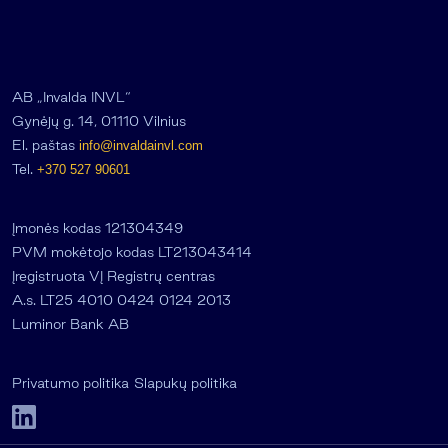
AB „Invalda INVL“
Gynėjų g. 14, 01110 Vilnius
El. paštas
info@invaldainvl.com
Tel.
+370 527 90601
Įmonės kodas 121304349
PVM mokėtojo kodas LT213043414
Įregistruota VĮ Registrų centras
A.s. LT25 4010 0424 0124 2013
Luminor Bank AB
Privatumo politika
Slapukų politika