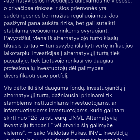
Alternatyviosios investicijos atliekamos ne viešose,
o privačiose rinkose ir šios priemonės yra
sudėtingesnės bei mažiau reguliuojamos. Jos
pasižymi gana aukšta rizika, bet gali suteikti
stabilumą viešosioms rinkoms svyruojant.
Pavyzdžiui, viena iš alternatyviojo turto klasių –
tikrasis turtas – turi savybę išlaikyti vertę infliacijos
laikotarpiu. Investicijas į alternatyvųjį turtą tiek
pasaulyje, tiek Lietuvoje renkasi vis daugiau
profesionalių investuotojų dėl galimybės
diversifikuoti savo portfelį.
Vis dėlto iki šiol dauguma fondų, investuojančių į
alternatyvųjį turtą, dažniausiai prieinami tik
stambiems instituciniams investuotojams, ar
informuotiesiems investuotojams, kurie gali tam
skirti nuo 125 tūkst. eurų. „INVL Alternatyvių
investicijų fondas II“ vėl atveria šią galimybę
visiems“, – sako Vaidotas Rūkas, INVL Investicijų