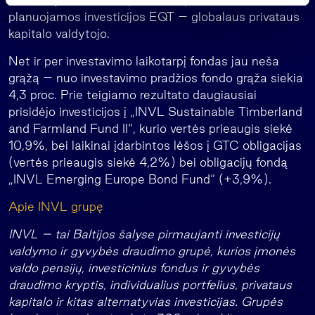
s
planuojamos investicijos EQT – globalaus privataus
kapitalo valdytojo.
Net ir per investavimo laikotarpį fondas jau neša
grąžą – nuo investavimo pradžios fondo grąža siekia
4,3 proc. Prie teigiamo rezultato daugiausiai
prisidėjo investicijos į „INVL Sustainable Timberland
and Farmland Fund II“, kurio vertės prieaugis siekė
10,9%, bei laikinai įdarbintos lėšos į GTC obligacijas
(vertės prieaugis siekė 4,2%) bei obligacijų fondą
„INVL Emerging Europe Bond Fund“ (+3,9%).
Apie INVL grupę
INVL – tai Baltijos šalyse pirmaujanti investicijų
valdymo ir gyvybės draudimo grupė, kurios įmonės
valdo pensijų, investicinius fondus ir gyvybės
draudimo kryptis, individualius portfelius, privataus
kapitalo ir kitas alternatyvias investicijas. Grupės