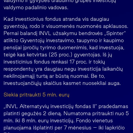
valdymo ir gyvybės draudimo grupės Investicijų
valdymo padalinio vadovas.
Kad investicinius fondus atranda vis daugiau
gyventojų, rodo ir visuomenės nuomonės apklausos.
Pernai balandį INVL užsakymu bendrovės „Spinter“
atlikto Gyventojų investavimo, taupymo ir kaupimo
pensijai įpročių tyrimo duomenimis, kad investuoja,
teigė kas ketvirtas (25 proc.) gyventojas. Iš jų
investicinius fondus renkasi 17 proc. ir tokių
respondentų yra daugiau negu investicija laikančių
nekilnojamąjį turtą ar būstą nuomai. Be to,
investuojančiųjų skaičius kasmet nuosekliai auga.
Siekia pritraukti 5 mln. eurų
„INVL Alternatyvių investicijų fondas II“ pradedamas
platinti gegužės 2 dieną. Numatoma pritraukti nuo 5
mln. iki 8 mln. eurų investicijų. Fondo vienetus
planuojama išplatinti per 7 mėnesius – iki lapkričio