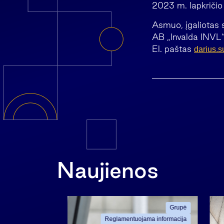
2023 m. lapkriči
Asmuo, įgaliotas 
AB „Invalda INVL“
El. paštas
darius.s
Naujienos
ama informacija
Grupė
Reglamentuojama informacija