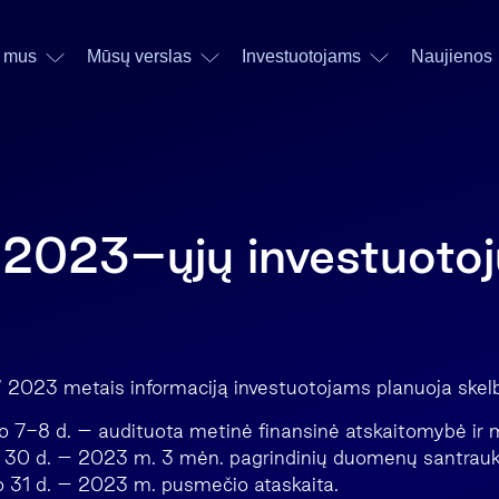
 mus
Mūsų verslas
Investuotojams
Naujienos
 2023–ųjų investuotoj
 2023 metais informaciją investuotojams planuoja skelbt
 7-8 d. – audituota metinė finansinė atskaitomybė ir m
30 d. – 2023 m. 3 mėn. pagrindinių duomenų santrauk
 31 d. – 2023 m. pusmečio ataskaita.