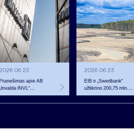
2026 06 23
2026 06 23
Pranešimas apie AB
EIB ir „Swedbank“
„Invalda INVL“
užtikrino 200,75 mln.
balsavimo teisių
eurų finansavimą
netekimą
Rūdninkų karinio
miestelio vystytojai