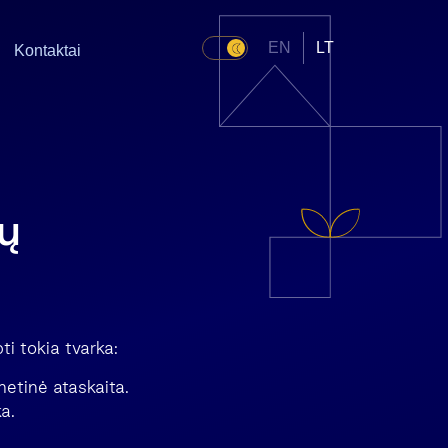
EN
LT
Kontaktai
ų
i tokia tvarka:
etinė ataskaita.
a.