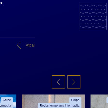
a.
Atgal
Grupė
Grupė
ormacija
Reglamentuojama informacija