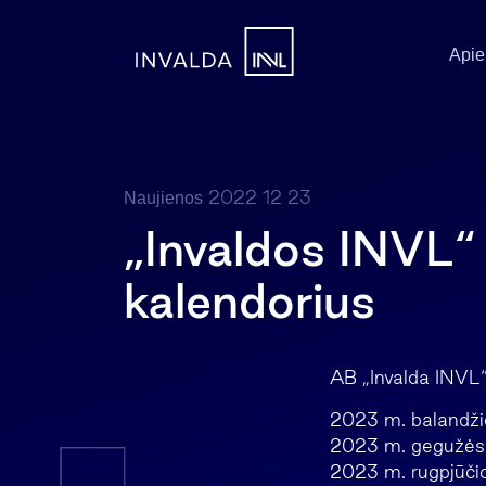
Apie
2022 12 23
Naujienos
„Invaldos INVL“
kalendorius
AB „Invalda INVL“
2023 m. balandžio
2023 m. gegužės 
2023 m. rugpjūčio