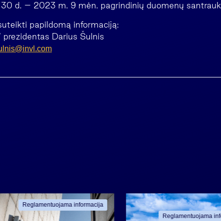
o 30 d. – 2023 m. 9 mėn. pagrindinių duomenų santrauk
suteikti papildomą informaciją:
 prezidentas Darius Šulnis
ulnis@invl.com
Reglamentuojama informacija
Reglamentuojama inf