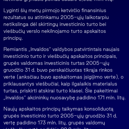
Lyginti šių metų pirmojo ketvirčio finansinius
rezultatus su atitinkamu 2005-ųjų laikotarpiu
netikslinga dėl skirtingų investicinio turto bei
viešbučių verslo nekilnojamo turto apskaitos
principų.
Remiantis „Invaldos“ valdybos patvirtintais naujais
investicinio turto ir viešbučių apskaitos principais,
grupės valdomas investicinis turtas 2005-ųjų
gruodžio 31 d. buvo perskaičiuotas tikrąja rinkos
verte (anksčiau buvo apskaitomas įsigijimo verte), o
priklausantys viešbučiai, kaip ilgalaikis materialus
turtas, priskirti atskirai turto klasei. Šie pakeitimai
„Invaldos“ akcininkų nuosavybę padidino 171 mln. litų.
Naujų apskaitos principų taikymas konsoliduotą
grupės investicinio turto 2005-ųjų gruodžio 31 d.
vertę padidino 173 mln. litų, grupės valdomų