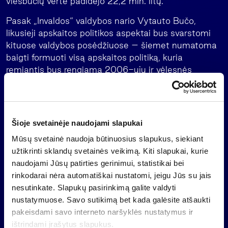
viešbučių vertė padidėjo 22,2 mln. litų.
Pasak „Invaldos“ valdybos nario Vytauto Bučo,
likusieji apskaitos politikos aspektai bus svarstomi
kituose valdybos posėdžiuose – šiemet numatoma
baigti formuoti visą apskaitos politiką, kuria
remiantis bus rengiama 2006-ųjų ir vėlesnės
metinės „Invaldos“ finansinės atskaitomybės.
„Apskaitos principai keičiami siekiant, kad finansinė
atskaitomybė maksimaliai tiksliai atspindėtų realius
Šioje svetainėje naudojami slapukai
„Invaldos“ grupės veiklos rezultatus bei valdomą
turtą, kas labai svarbu atskleidžiant pilną informaciją
Mūsų svetainė naudoja būtinuosius slapukus, siekiant
akcininkams ir kitoms suinteresuotoms šalims. Visi
užtikrinti sklandų svetainės veikimą. Kiti slapukai, kurie
pakeitimai atliekami vadovaujantis tokio pobūdžio
naudojami Jūsų patirties gerinimui, statistikai bei
įmonių praktika Europos Sąjungoje bei
rinkodarai nėra automatiškai nustatomi, jeigu Jūs su jais
reglamentuotais tarptautinės apskaitos standartais“,
nesutinkate. Slapukų pasirinkimą galite valdyti
– sakė V. Bučas.
nustatymuose. Savo sutikimą bet kada galėsite atšaukti
pakeisdami savo interneto naršyklės nustatymus ir
„Invaldos” įmonių grupei priklauso didžiausia
ištrindami įrašytus slapukus.