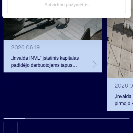
m
Patvirtinti pažymėtus
a
s
2026 06 19
„Invalda INVL“ įstatinis kapitalas
padidėjo darbuotojams tapus
akcininkais
2026 0
„Invalda
pirmojo 
256,3 ml