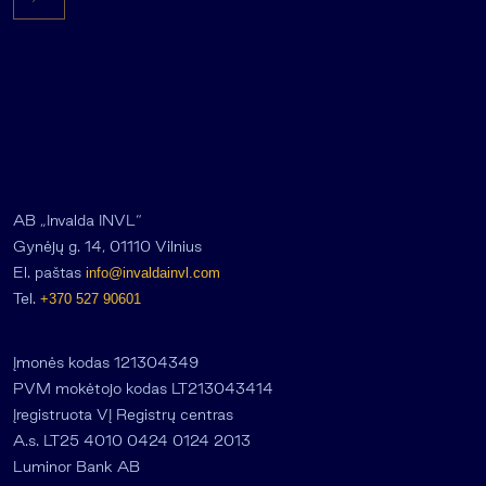
AB „Invalda INVL“
Gynėjų g. 14, 01110 Vilnius
El. paštas
info@invaldainvl.com
Tel.
+370 527 90601
Įmonės kodas 121304349
PVM mokėtojo kodas LT213043414
Įregistruota VĮ Registrų centras
A.s. LT25 4010 0424 0124 2013
Luminor Bank AB