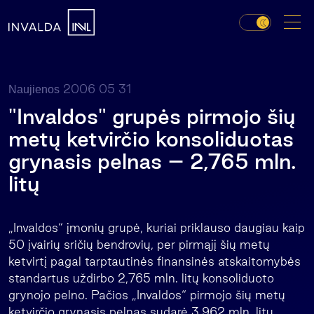
2006 05 31
Naujienos
"Invaldos" grupės pirmojo šių
metų ketvirčio konsoliduotas
grynasis pelnas – 2,765 mln.
litų
„Invaldos“ įmonių grupė, kuriai priklauso daugiau kaip
50 įvairių sričių bendrovių, per pirmąjį šių metų
ketvirtį pagal tarptautinės finansinės atskaitomybės
standartus uždirbo 2,765 mln. litų konsoliduoto
grynojo pelno. Pačios „Invaldos“ pirmojo šių metų
ketvirčio grynasis pelnas sudarė 3,962 mln. litų.