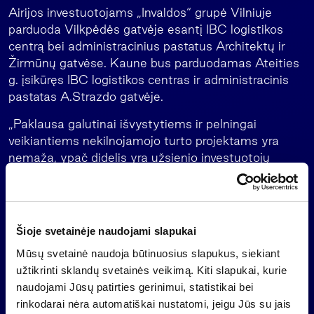
Airijos investuotojams „Invaldos“ grupė Vilniuje
parduoda Vilkpėdės gatvėje esantį IBC logistikos
centrą bei administracinius pastatus Architektų ir
Žirmūnų gatvėse. Kaune bus parduodamas Ateities
g. įsikūręs IBC logistikos centras ir administracinis
pastatas A.Strazdo gatvėje.
„Paklausa galutinai išvystytiems ir pelningai
veikiantiems nekilnojamojo turto projektams yra
nemaža, ypač didelis yra užsienio investuotojų
susidomėjimas“, – sakė sudarant sandorį pardavėją
atstovavusios nekilnojamojo turto bendrovės
„inRED“ vadovas Tomas Bučas.
Šioje svetainėje naudojami slapukai
D. Šulnio teigimu, „Invaldos“ grupė turi dar keletą
tokio pobūdžio nekilnojamo turto objektų, kurių
Mūsų svetainė naudoja būtinuosius slapukus, siekiant
pardavimas tebevyksta. „Užbaigus visų numatytų
užtikrinti sklandų svetainės veikimą. Kiti slapukai, kurie
objektų pardavimą tikimasi gauti apie 100 mln. litų
naudojami Jūsų patirties gerinimui, statistikai bei
pajamų“, – sakė D. Šulnis.
rinkodarai nėra automatiškai nustatomi, jeigu Jūs su jais