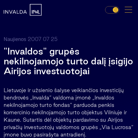
2007 07 25
Naujienos
"Invaldos" grupės
nekilnojamojo turto dalį įsigijo
Airijos investuotojai
Lietuvoje ir užsienio šalyse veikiančios investicijų
bendrovės „Invalda“ valdoma įmonė „Invaldos
nekilnojamojo turto fondas“ parduoda penkis
komercinio nekilnojamojo turto objektus Vilniuje ir
Kaune. Sutartis dėl objektų pardavimo su Airijos
privačių investuotojų valdomos grupės „Via Lucrosa“
įmone buvo pasirašyta antradienį.