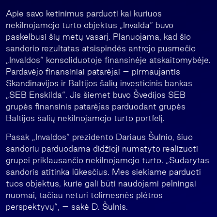
Apie savo ketinimus parduoti kai kuriuos
nekilnojamojo turto objektus „Invalda“ buvo
paskelbusi šių metų vasarį. Planuojama, kad šio
sandorio rezultatas atsispindės antrojo pusmečio
„Invaldos“ konsoliduotoje finansinėje atskaitomybėje.
Pardavėjo finansiniai patarėjai – pirmaujantis
Skandinavijos ir Baltijos šalių investicinis bankas
„SEB Enskilda“. Jis šiemet buvo Švedijos SEB
grupės finansinis patarėjas parduodant grupės
Baltijos šalių nekilnojamojo turto portfelį.
Pasak „Invaldos“ prezidento Dariaus Šulnio, šiuo
sandoriu parduodama didžioji numatyto realizuoti
grupei priklausančio nekilnojamojo turto. „Sudarytas
sandoris atitinka lūkesčius. Mes siekiame parduoti
tuos objektus, kurie gali būti naudojami pelningai
nuomai, tačiau neturi tolimesnės plėtros
perspektyvų“, – sakė D. Šulnis.