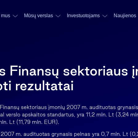
 mus
Mūsų verslas
Investuotojams
Naujienos
ės Finansų sektoriaus 
i rezultatai
 Finansų sektoriaus įmonių 2007 m. audituotas grynasis
l verslo apskaitos standartus, yra 11,2 mln. Lt (3,24 ml
n. Lt (11,79 mln. EUR).
2007 m. audituotas grynasis pelnas yra 0,7 mln. Lt (0