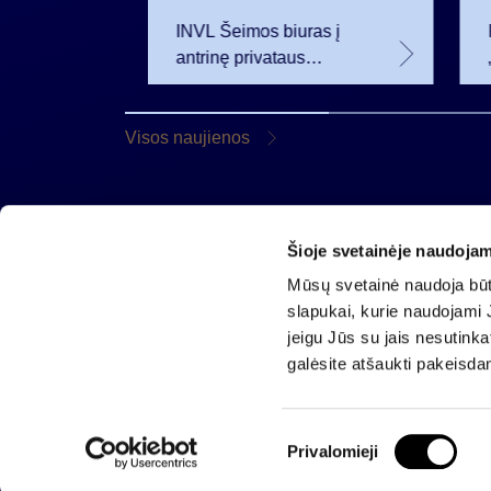
INVL Šeimos biuras į
eistas
antrinę privataus
iamus
kapitalo rinką
 m.
investuojantį fondą
pritraukė 17,4 mln. JAV
Visos naujienos
dolerių
Šioje svetainėje naudojam
AB „Invalda INVL“
Mūsų svetainė naudoja būti
Gynėjų g. 14, 01110 Vilnius
slapukai, kurie naudojami J
El. paštas
info@invaldainvl.com
jeigu Jūs su jais nesutink
Tel.
+370 527 90601
galėsite atšaukti pakeisda
S
Privalomieji
u
2026 © Invalda INVL. Visos teisės saugomos.
t