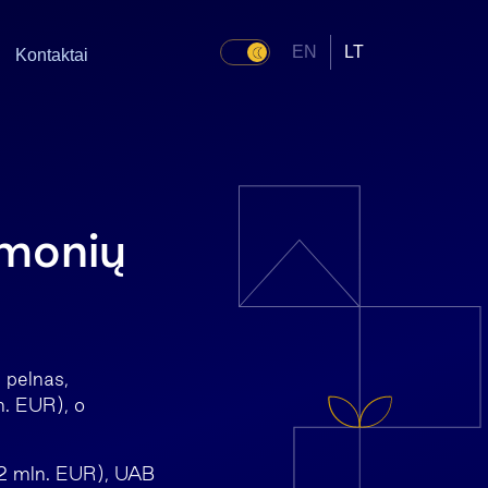
EN
LT
Kontaktai
įmonių
 pelnas,
n. EUR), o
,2 mln. EUR), UAB