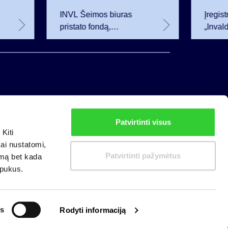
INVL Šeimos biuras
Įregis
pristato fondą,
„Inval
investuosiantį į sparčiai
redakci
augančią antrinę
akcija
privataus kapitalo rinką
darbuo
Patvirtinti visus
Privatumo politika
Kiti
Slapukų politika
kai nustatomi,
Patvirtinti pažymėtus
imą bet kada
apukus.
s
Rodyti informaciją
zacijose: