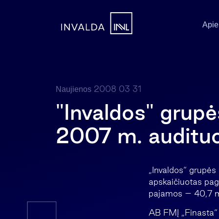
Apie
2008 03 31
Naujienos
"Invaldos" grup
2007 m. audituot
„Invaldos“ grupės
apskaičiuotas paga
pajamos – 40,7 ml
AB FMĮ „Finasta“ 