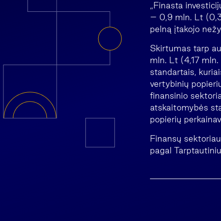
„Finasta investici
– 0,9 mln. Lt (0,
pelną įtakojo nežy
Skirtumas tarp aud
mln. Lt (4,17 mln.
standartais, kuria
vertybinių popier
finansinio sektori
atskaitomybės sta
popierių perkainav
Finansų sektoriaus
pagal Tarptautini