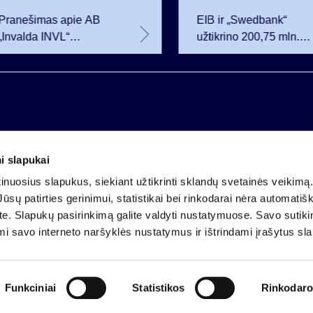
Pranešimas apie AB
EIB ir „Swedbank“
„Invalda INVL“
užtikrino 200,75 mln.
balsavimo teisių
eurų finansavimą
netekimą
Rūdninkų karinio
miestelio vystytojai
i slapukai
Įmonės kodas 121304349
nuosius slapukus, siekiant užtikrinti sklandų svetainės veikimą. 
PVM mokėtojo kodas LT213043414
ūsų patirties gerinimui, statistikai bei rinkodarai nėra automatiš
Įregistruota VĮ Registrų centras
ate. Slapukų pasirinkimą galite valdyti nustatymuose. Savo sutik
A.s. LT25 4010 0424 0124 2013
mi savo interneto naršyklės nustatymus ir ištrindami įrašytus sl
Luminor Bank AB
Funkciniai
Statistikos
Rinkodaro
Dalyvavimas organi