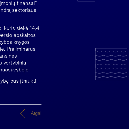
įmonių finansai“
endrą sektoriaus
, kuris siekė 14,4
verslo apskaitos
ekybos knygos
je. Preliminarus
nansinės
s vertybinių
 nuosavybėje.
ybę bus įtraukti
Atgal