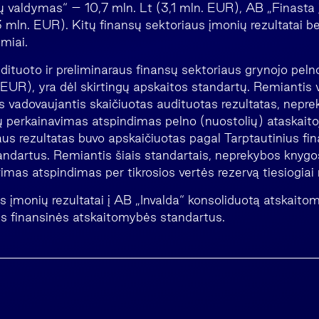
jų valdymas“ – 10,7 mln. Lt (3,1 mln. EUR), AB „Finasta 
3 mln. EUR). Kitų finansų sektoriaus įmonių rezultatai b
miai.
ituoto ir preliminaraus finansų sektoriaus grynojo pelno
 EUR), yra dėl skirtingų apskaitos standartų. Remiantis 
is vadovaujantis skaičiuotas audituotas rezultatas, nepr
ių perkainavimas atspindimas pelno (nuostolių) ataskaito
aus rezultatas buvo apskaičiuotas pagal Tarptautinius fi
ndartus. Remiantis šiais standartais, neprekybos knygo
imas atspindimas per tikrosios vertės rezervą tiesiogiai
 įmonių rezultatai į AB „Invalda“ konsoliduotą atskaitom
us finansinės atskaitomybės standartus.