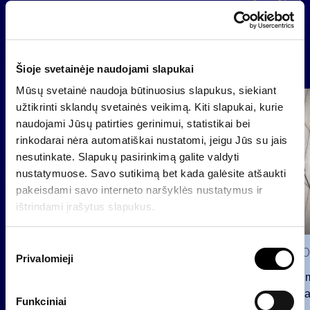
Atgal
Naujienos
Šioje svetainėje naudojami slapukai
Mūsų svetainė naudoja būtinuosius slapukus, siekiant
Grupė
užtikrinti sklandų svetainės veikimą. Kiti slapukai, kurie
Reglamentuojama informacija
naudojami Jūsų patirties gerinimui, statistikai bei
rinkodarai nėra automatiškai nustatomi, jeigu Jūs su jais
nesutinkate. Slapukų pasirinkimą galite valdyti
nustatymuose. Savo sutikimą bet kada galėsite atšaukti
pakeisdami savo interneto naršyklės nustatymus ir
ištrindami įrašytus slapukus.
S
2026 0
Privalomieji
u
Pranešim
t
INVL“ ba
i
Funkciniai