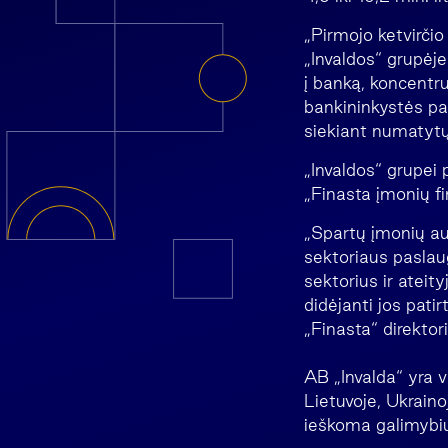
„Pirmojo ketvirčio 
„Invaldos“ grupėj
į banką, koncentru
bankininkystės pa
siekiant numatytų 
„Invaldos“ grupei 
„Finasta įmonių fi
„Spartų įmonių au
sektoriaus paslaug
sektorius ir atei
didėjanti jos patir
„Finasta“ direktor
AB „Invalda“ yra v
Lietuvoje, Ukrainoj
ieškoma galimybių 