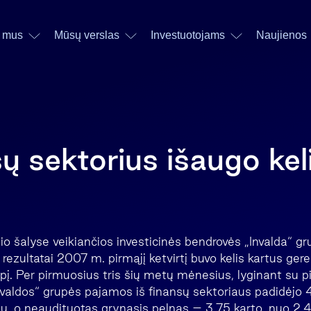
 mus
Mūsų verslas
Investuotojams
Naujienos
sų sektorius išaugo kel
nio šalyse veikiančios investicinės bendrovės „Invalda“ g
rezultatai 2007 m. pirmąjį ketvirtį buvo kelis kartus geres
pį. Per pirmuosius tris šių metų mėnesius, lyginant su
Invaldos“ grupės pajamos iš finansų sektoriaus padidėjo 
itų, o neaudituotas grynasis pelnas – 3,75 karto, nuo 2,4 i