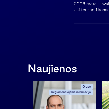
2006 metai „Invald
Jai tenkanti kons
Naujienos
Grupė
Grupė
ama informacija
Reglamentuojama informacija