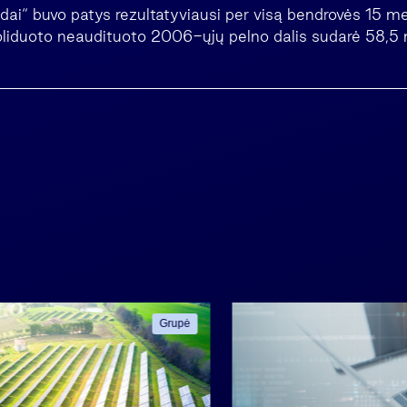
ai“ buvo patys rezultatyviausi per visą bendrovės 15 metų
oliduoto neaudituoto 2006-ųjų pelno dalis sudarė 58,5 ml
Grupė