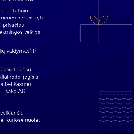
prioritetinių
įmones pertvarkyti
i privačios
sėkmingos veiklos
ijų valdymas“ ir
nalių finansų
iai rodo, jog šis
nda bei kasmet
,“ – sakė AB
 veikiančių
se, kuriose nuolat