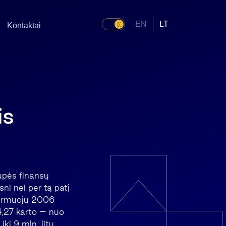
EN
LT
Kontaktai
is
rupės finansų
ni nei per tą patį
 pirmuoju 2006
4,27 karto – nuo
ki 9 mln. litų.