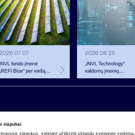
2026 07 07
2026 06 25
INVL fondo įmonė
„INVL Technology“
„REFI Blue“ per viešą
valdomų įmonių
obligacijų emisiją
darbuotojai realizavo
pritraukė 12 mln. eurų –
opcionus ir tapo
2 mln. daugiau nei
akcininkais
planavo
i slapukai
Įmonės kodas 121304349
nuosius slapukus, siekiant užtikrinti sklandų svetainės veikimą. 