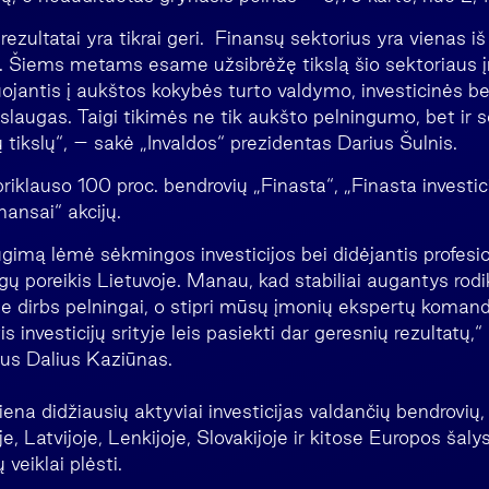
rezultatai yra tikrai geri. Finansų sektorius yra vienas iš 
e. Šiems metams esame užsibrėžę tikslą šio sektoriaus 
ojantis į aukštos kokybės turto valdymo, investicinės be
slaugas. Taigi tikimės ne tik aukšto pelningumo, bet ir 
tikslų“, – sakė „Invaldos“ prezidentas Darius Šulnis.
priklauso 100 proc. bendrovių „Finasta“, „Finasta investic
nansai“ akcijų.
gimą lėmė sėkmingos investicijos bei didėjantis profesio
ų poreikis Lietuvoje. Manau, kad stabiliai augantys rodikl
tyje dirbs pelningai, o stipri mūsų įmonių ekspertų koma
tis investicijų srityje leis pasiekti dar geresnių rezultatų
ius Dalius Kaziūnas.
iena didžiausių aktyviai investicijas valdančių bendrovių,
e, Latvijoje, Lenkijoje, Slovakijoje ir kitose Europos šaly
veiklai plėsti.