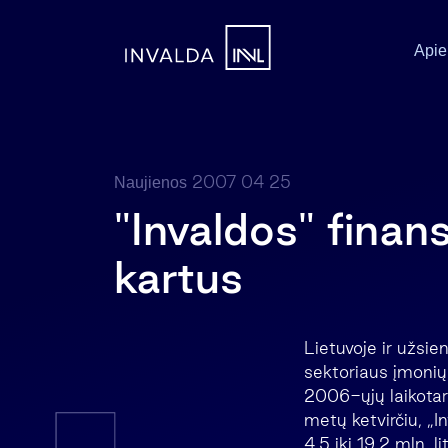
Apie
2007 04 25
Naujienos
"Invaldos" finan
kartus
Lietuvoje ir užsie
sektoriaus įmonių 
2006-ųjų laikotar
metų ketvirčiu, „
4,5 iki 19,2 mln. l