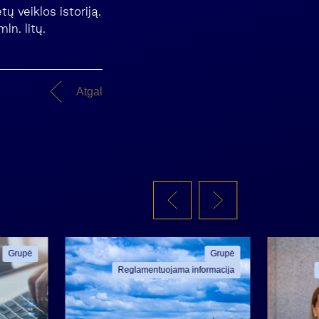
 veiklos istoriją.
n. litų.
Atgal
Grupė
Grupė
Reglamentuojama informacija