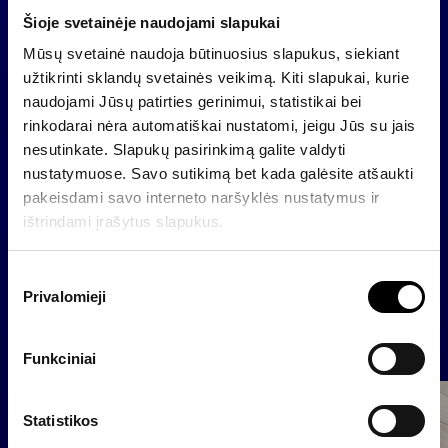
pakeisti UAB „Finasta investicijų valdymas“
Šioje svetainėje naudojami slapukai
priklausančių pensijų ir investicinių fondų
Mūsų svetainė naudoja būtinuosius slapukus, siekiant
pavadinimai.
užtikrinti sklandų svetainės veikimą. Kiti slapukai, kurie
UAB „Finasta investicijų valdymas“ ir UAB „InRed“
naudojami Jūsų patirties gerinimui, statistikai bei
sutarčių, sudarytų su klientais ir partneriais iki
rinkodarai nėra automatiškai nustatomi, jeigu Jūs su jais
bendrovių pavadinimo pakeitimo, sąlygos nesikeis ir
nesutinkate. Slapukų pasirinkimą galite valdyti
liks galioti toliau.
nustatymuose. Savo sutikimą bet kada galėsite atšaukti
pakeisdami savo interneto naršyklės nustatymus ir
ištrindami įrašytus slapukus.
Atgal
S
Privalomieji
u
t
Naujienos
i
Funkciniai
k
i
Bendrovė
m
Statistikos
o