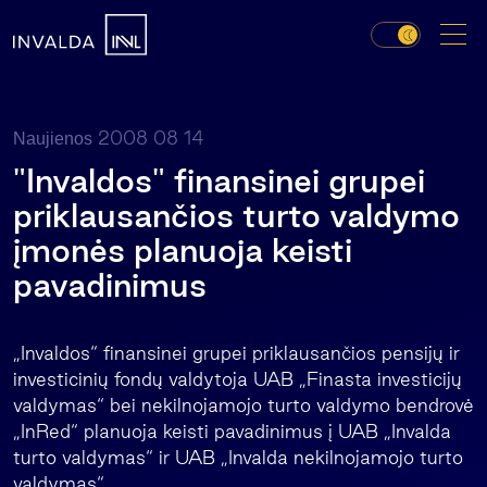
2008 08 14
Naujienos
"Invaldos" finansinei grupei
priklausančios turto valdymo
įmonės planuoja keisti
pavadinimus
„Invaldos“ finansinei grupei priklausančios pensijų ir
investicinių fondų valdytoja UAB „Finasta investicijų
valdymas“ bei nekilnojamojo turto valdymo bendrovė
„InRed“ planuoja keisti pavadinimus į UAB „Invalda
turto valdymas“ ir UAB „Invalda nekilnojamojo turto
valdymas“.