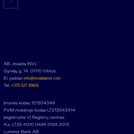
AB „Invalda INVL“
Gynėjų g. 14, 01110 Vilnius
El. paštas
info@invaldainvl.com
Tel.
+370 527 90601
Įmonės kodas 121304349
PVM mokėtojo kodas LT213043414
Įregistruota VĮ Registrų centras
A.s. LT25 4010 0424 0124 2013
Luminor Bank AB