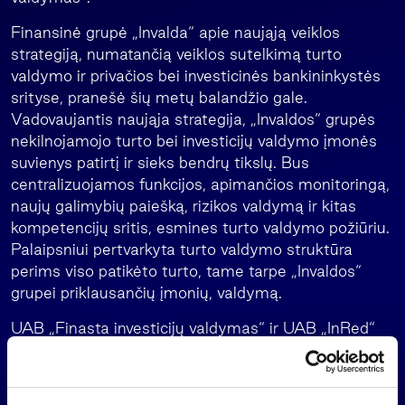
Finansinė grupė „Invalda“ apie naująją veiklos
strategiją, numatančią veiklos sutelkimą turto
valdymo ir privačios bei investicinės bankininkystės
srityse, pranešė šių metų balandžio gale.
Vadovaujantis naująja strategija, „Invaldos“ grupės
nekilnojamojo turto bei investicijų valdymo įmonės
suvienys patirtį ir sieks bendrų tikslų. Bus
centralizuojamos funkcijos, apimančios monitoringą,
naujų galimybių paiešką, rizikos valdymą ir kitas
kompetencijų sritis, esmines turto valdymo požiūriu.
Palaipsniui pertvarkyta turto valdymo struktūra
perims viso patikėto turto, tame tarpe „Invaldos“
grupei priklausančių įmonių, valdymą.
UAB „Finasta investicijų valdymas“ ir UAB „InRed“
artimiausiu metu pateiks Juridinių asmenų registrui
dokumentus dėl bendrovių pavadinimų keitimo.
Vėliau, suderinus su Vertybinių popierių komisija, bus