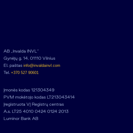
AB „Invalda INVL“
Gynėjų g. 14, 01110 Vilnius
El. paštas
info@invaldainvl.com
Tel.
+370 527 90601
Įmonės kodas 121304349
PVM mokėtojo kodas LT213043414
Įregistruota VĮ Registrų centras
A.s. LT25 4010 0424 0124 2013
Luminor Bank AB