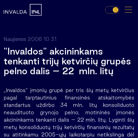
2006 10 31
Naujienos
"Invaldos" akcininkams
tenkanti trijų ketvirčių grupės
pelno dalis – 22 mln. litų
„Invaldos“ įmonių grupė per tris šių metų ketvirčius
pagal tarptautinius finansinės atskaitomybės
standartus uždirbo 34 mln. litų konsoliduoto
neaudituoto grynojo pelno, motininės įmonės
akcininkams tenkanti dalis – 22 mln. litų. Lyginti šių
metų konsoliduotų trijų ketvirčių finansinių rezultatų
su atitinkamu 2005-ųjų laikotarpiu netikslinga dėl