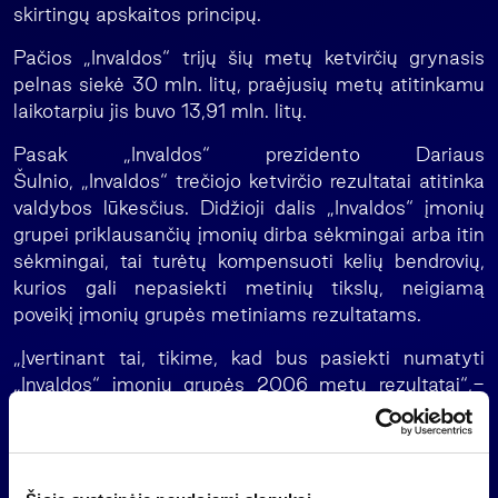
skirtingų apskaitos principų.
Pačios „Invaldos“ trijų šių metų ketvirčių grynasis
pelnas siekė 30 mln. litų, praėjusių metų atitinkamu
laikotarpiu jis buvo 13,91 mln. litų.
Pasak „Invaldos“ prezidento Dariaus
Šulnio, „Invaldos“ trečiojo ketvirčio rezultatai atitinka
valdybos lūkesčius. Didžioji dalis „Invaldos“ įmonių
grupei priklausančių įmonių dirba sėkmingai arba itin
sėkmingai, tai turėtų kompensuoti kelių bendrovių,
kurios gali nepasiekti metinių tikslų, neigiamą
poveikį įmonių grupės metiniams rezultatams.
„Įvertinant tai, tikime, kad bus pasiekti numatyti
„Invaldos“ įmonių grupės 2006 metų rezultatai“,-
sakė Darius Šulnis.
„Invaldos” įmonių grupei priklauso didžiausia
Lietuvos farmacijos bendrovė „Sanitas”, finansų