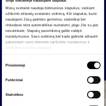
Šioje svetainėje naudojami slapukai
maklerio įmonė „Finasta”, baldų gamybos įmonė
„Vilniaus baldai”, viešbučiai „Holiday Inn” ir „Ecotel“,
Mūsų svetainė naudoja būtinuosius slapukus, siekiant
nekilnojamojo turto bendrovės „InReal“, „inRED“,
užtikrinti sklandų svetainės veikimą. Kiti slapukai, kurie
„Invaldos nekilnojamojo turto fondas” ir kitos
naudojami Jūsų patirties gerinimui, statistikai bei
sėkmingai įvairiuose sektoriuose dirbančios įmonės.
rinkodarai nėra automatiškai nustatomi, jeigu Jūs su jais
„Invalda“ taip pat vysto veiklą Latvijoje bei Ukrainoje.
nesutinkate. Slapukų pasirinkimą galite valdyti
nustatymuose. Savo sutikimą bet kada galėsite atšaukti
pakeisdami savo interneto naršyklės nustatymus ir
ištrindami įrašytus slapukus.
Atgal
S
Privalomieji
u
Naujienos
t
i
Funkciniai
k
Bendrovė
i
m
Statistikos
o
p