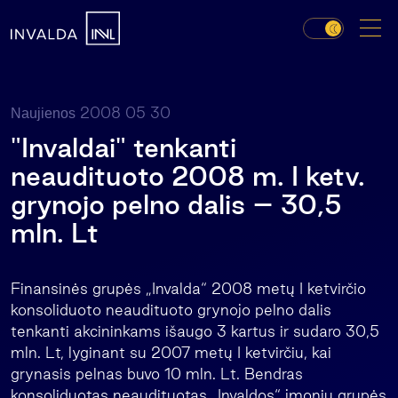
2008 05 30
Naujienos
"Invaldai" tenkanti
neaudituoto 2008 m. I ketv.
grynojo pelno dalis – 30,5
mln. Lt
Finansinės grupės „Invalda“ 2008 metų I ketvirčio
konsoliduoto neaudituoto grynojo pelno dalis
tenkanti akcininkams išaugo 3 kartus ir sudaro 30,5
mln. Lt, lyginant su 2007 metų I ketvirčiu, kai
grynasis pelnas buvo 10 mln. Lt. Bendras
konsoliduotas neaudituotas „Invaldos“ įmonių grupės