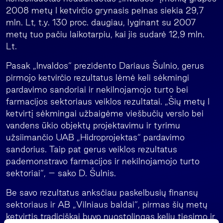
2008 metų I ketvirčio grynasis pelnas siekia 29,7
mln. Lt, t.y. 130 proc. daugiau, lyginant su 2007
metų tuo pačiu laikotarpiu, kai jis sudarė 12,9 mln.
Lt.
Pasak „Invaldos“ prezidento Dariaus Šulnio, gerus
pirmojo ketvirčio rezultatus lėmė keli sėkmingi
pardavimo sandoriai ir nekilnojamojo turto bei
farmacijos sektoriaus veiklos rezultatai. „Šių metų I
ketvirtį sėkmingai užbaigėme viešbučių verslo bei
vandens ūkio objektų projektavimu ir tyrimu
užsiimančio UAB „Hidroprojektas“ pardavimo
sandorius. Taip pat gerus veiklos rezultatus
pademonstravo farmacijos ir nekilnojamojo turto
sektoriai“, – sako D. Šulnis.
Be savo rezultatus anksčiau paskelbusių finansų
sektoriaus ir AB „Vilniaus baldai“, pirmas šių metų
ketvirtis tradiciškai buvo nuostolingas kelių tiesimo ir